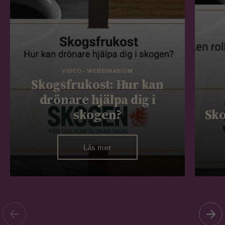
VIDEO - WEBBINARIUM
Skogsfrukost: Hur kan
drönare hjälpa dig i
skogen?
Sko
Läs mer