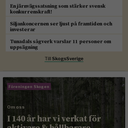
En järnvägssatsning som stärker svensk
konkurrenskraft!
Siljankoncernen ser ljust på framtiden och
investerar
Tunadals sågverk varslar 11 personer om
uppsägning
Till
SkogsSverige
Föreningen Skogen
Om oss
I 140 år har vi verkat för
aktivare & hållbarare