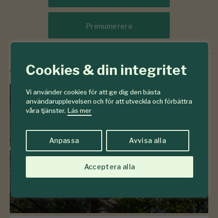
Prenumerera
Cookies & din integritet
/
Innehåll från
SkogsSverige
Vi använder cookies för att ge dig den bästa
Frågelådan
användarupplevelsen och för att utveckla och förbättra
våra tjänster.
Läs mer
783 frågor & svar om skogen
Anpassa
Avvisa alla
Acceptera alla
Sveriges träd
Se hela kunskapsbanken