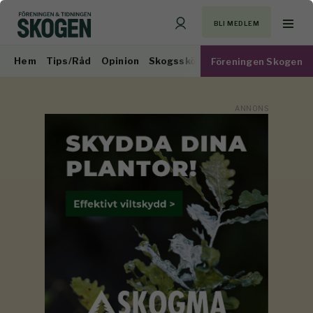
BLI MEDLEM
Hem
Tips/Råd
Opinion
Skogsskötsel
Virkesmarknad
Föreningen Skogen