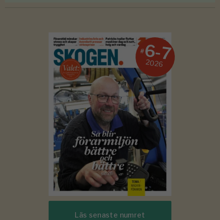
6-7
#
2026
Läs senaste numret