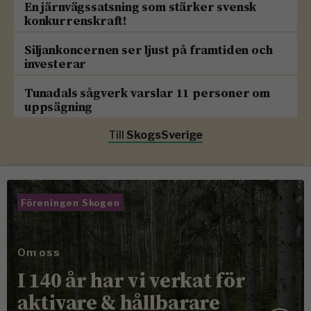
En järnvägssatsning som stärker svensk
konkurrenskraft!
Siljankoncernen ser ljust på framtiden och
investerar
Tunadals sågverk varslar 11 personer om
uppsägning
Till
SkogsSverige
Föreningen Skogen
Om oss
I 140 år har vi verkat för
aktivare & hållbarare