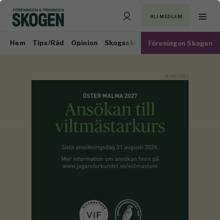
BLI MEDLEM
Hem
Tips/Råd
Opinion
Skogsskötsel
Virkesmarknad
Föreningen Skogen