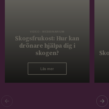
VIDEO - WEBBINARIUM
Skogsfrukost: Hur kan
drönare hjälpa dig i
skogen?
Sko
Läs mer