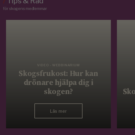
/
Tips & Råd
för skogens medlemmar
VIDEO - WEBBINARIUM
Skogsfrukost: Hur kan
drönare hjälpa dig i
skogen?
Sko
Läs mer