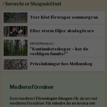
/
Senaste ur Skogsskötsel
Torr höst försvagar sommargran
Efter storm följer skadegörare
SKOGENdebatt:
”Kontinuitetsskogar – har de
verkligen funnits?”
Prissänkningar hos Mellanskog
Medlemsförmåner
Som medlem i
Föreningen Skogen
får du en rad
medlemsförmåner
för mindre än en krona om