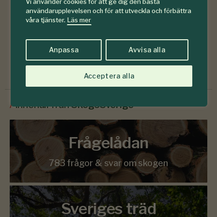
Vi använder cookies för att ge dig den bästa
användarupplevelsen och för att utveckla och förbättra
våra tjänster.
Läs mer
Läs senaste numret
Anpassa
Avvisa alla
Prenumerera
Acceptera alla
/
Innehåll från
SkogsSverige
Frågelådan
783 frågor & svar om skogen
Sveriges träd