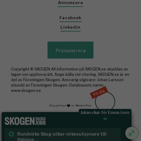
Annonsera
Facebook
Linkedin
Prenumerera
Copyright © SKOGEN All information på SKOGEN.se skyddas av
lagen om upphovsrätt. Ange källa vid citering. SKOGEN.se är en
del av Föreningen Skogen. Ansvarig utgivare: Johan Larsson
utsedd av Föreningen Skogen. Databasens namn:
På väg
www.skogen.se
Byggd med
av WonderFour
Johan vikar för Emma i norr
Rundvirke Skog söker virkesutsynare till
Sk
Hälsing...
/ S