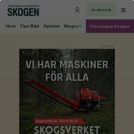
BLI MEDLEM
Hem
Tips/Råd
Opinion
Skogsskötsel
Virkesmarknad
Föreningen Skogen