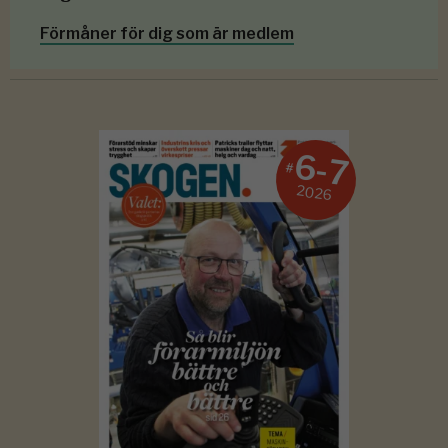
Förmåner för dig som är medlem
6-7
#
2026