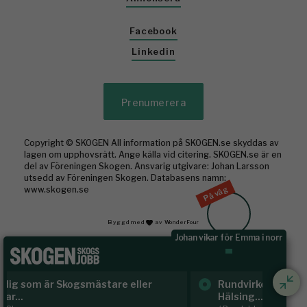
Facebook
Linkedin
Prenumerera
Copyright © SKOGEN All information på SKOGEN.se skyddas av
lagen om upphovsrätt. Ange källa vid citering. SKOGEN.se är en
del av Föreningen Skogen. Ansvarig utgivare: Johan Larsson
utsedd av Föreningen Skogen. Databasens namn:
På väg
www.skogen.se
Byggd med
av WonderFour
Johan vikar för Emma i norr
Rundvirke Skog söker virkesutsynare till
Sk
Hälsing...
/ S