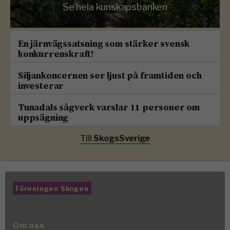
Se hela kunskapsbanken
En järnvägssatsning som stärker svensk
konkurrenskraft!
Siljankoncernen ser ljust på framtiden och
investerar
Tunadals sågverk varslar 11 personer om
uppsägning
Till
SkogsSverige
Föreningen Skogen
Om oss