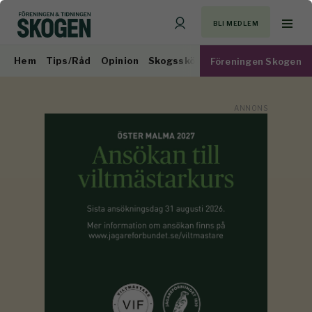
BLI MEDLEM
Hem
Tips/Råd
Opinion
Skogsskötsel
Virkesmarknad
Föreningen Skogen