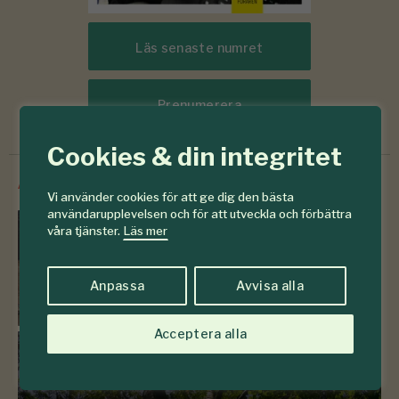
Läs senaste numret
Prenumerera
Cookies & din integritet
/
Innehåll från
SkogsSverige
Vi använder cookies för att ge dig den bästa
användarupplevelsen och för att utveckla och förbättra
våra tjänster.
Läs mer
Frågelådan
Anpassa
Avvisa alla
783 frågor & svar om skogen
Acceptera alla
Sveriges träd