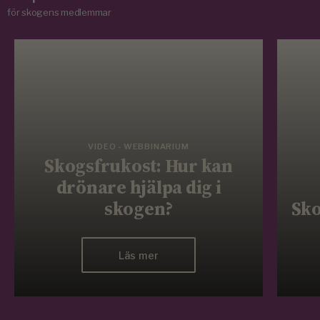
för skogens medlemmar
VIDEO - WEBBINARIUM
Skogsfrukost: Hur kan
drönare hjälpa dig i
skogen?
Sko
Läs mer