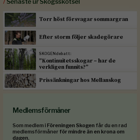
/
Senaste ur Skogsskötsel
Torr höst försvagar sommargran
Efter storm följer skadegörare
SKOGENdebatt:
”Kontinuitetsskogar – har de
verkligen funnits?”
Prissänkningar hos Mellanskog
Medlemsförmåner
Som medlem i
Föreningen Skogen
får du en rad
medlemsförmåner
för mindre än en krona om
dagen
.