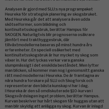
Analysen är gjord med SLU:s nya programpaket
Heureka för strategisk planering av skogsbruket.
Med Heureka går det att analysera även udda
skötselformer, som blädning och
kontinuitetsskogsbruk, berättar Hampus för
SKOGEN. Naturligtvis blir prognoserna osäkrare
jämfört med trakthyggesbruk, där
tillväxtmodellerna baseras på minst hundra års
erfarenheter. En speciell osäkerhet med
kontinuitetsskogsbruk är hur mycket ny skog som
växer in. Hur det lyckas verkar vara ganska
slumpmässigt i det enskilda beståndet. Men lyfter
man blicken, så kommer man nog i genomsnitt ganska
rätt med modellerna i Heureka. De är framtagna av
nära hundra forskare på SLU och Skogforsk och
representerar den bästa kunskap vi har i dag.
I Heureka är den så omdiskuterade §10-kurvan i
Skogsvårdslagen inget problem, berättar Hampus.
Kurvan beskriver hur hårt skogen får huggas utan att
man blir skyldig att anlägga ny skog. Kurvan är inlagd