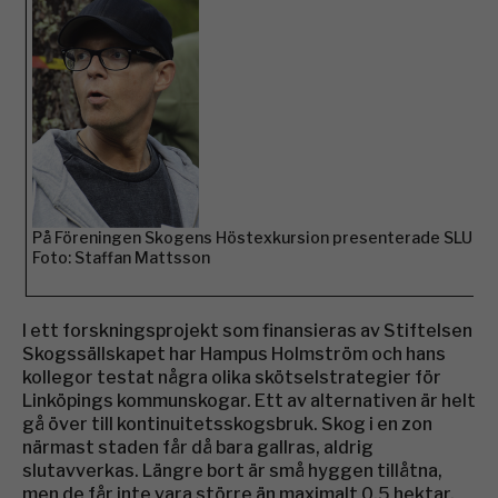
På Föreningen Skogens Höstexkursion presenterade SLU-for
Foto: Staffan Mattsson
I ett forskningsprojekt som finansieras av Stiftelsen
Skogssällskapet har Hampus Holmström och hans
kollegor testat några olika skötselstrategier för
Linköpings kommunskogar. Ett av alternativen är helt
gå över till kontinuitetsskogsbruk. Skog i en zon
närmast staden får då bara gallras, aldrig
slutavverkas. Längre bort är små hyggen tillåtna,
men de får inte vara större än maximalt 0,5 hektar.