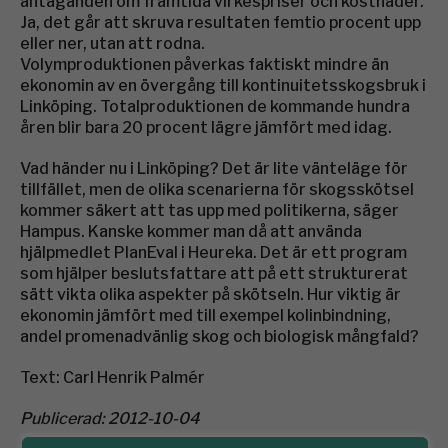
antaganden om framtida virkespriser och kostnader.
Ja, det går att skruva resultaten femtio procent upp
eller ner, utan att rodna.
Volymproduktionen påverkas faktiskt mindre än
ekonomin av en övergång till kontinuitetsskogsbruk i
Linköping. Totalproduktionen de kommande hundra
åren blir bara 20 procent lägre jämfört med idag.
Vad händer nu i Linköping? Det är lite vänteläge för
tillfället, men de olika scenarierna för skogsskötsel
kommer säkert att tas upp med politikerna, säger
Hampus. Kanske kommer man då att använda
hjälpmedlet PlanEval i Heureka. Det är ett program
som hjälper beslutsfattare att på ett strukturerat
sätt vikta olika aspekter på skötseln. Hur viktig är
ekonomin jämfört med till exempel kolinbindning,
andel promenadvänlig skog och biologisk mångfald?
Text: Carl Henrik Palmér
Publicerad: 2012-10-04