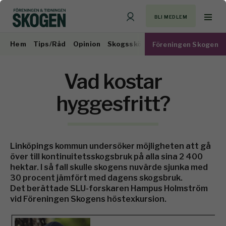
BLI MEDLEM
Hem
Tips/Råd
Opinion
Skogsskötsel
Virkesmarknad
Föreningen Skogen
Vad kostar
hyggesfritt?
Linköpings kommun undersöker möjligheten att gå
över till kontinuitetsskogsbruk på alla sina 2 400
hektar. I så fall skulle skogens nuvärde sjunka med
30 procent jämfört med dagens skogsbruk.
Det berättade SLU-forskaren Hampus Holmström
vid Föreningen Skogens höstexkursion.