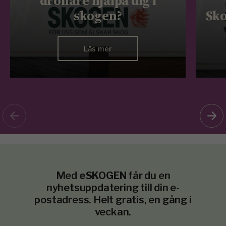
drönare hjälpa dig i
skogen?
Sko
Läs mer
Med
eSKOGEN
får du en
nyhetsuppdatering till din e-
postadress. Helt gratis, en gång i
veckan.