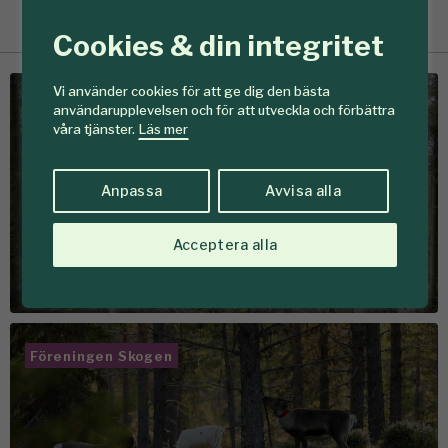
Cookies & din integritet
Vi använder cookies för att ge dig den bästa
Föreningen Skogen
användarupplevelsen och för att utveckla och förbättra
våra tjänster.
Läs mer
Om oss
Anpassa
Avvisa alla
I 140 år har vi verkat för
aktivare & hållbarare
Acceptera alla
brukande av skogen
Föreningen Skogen