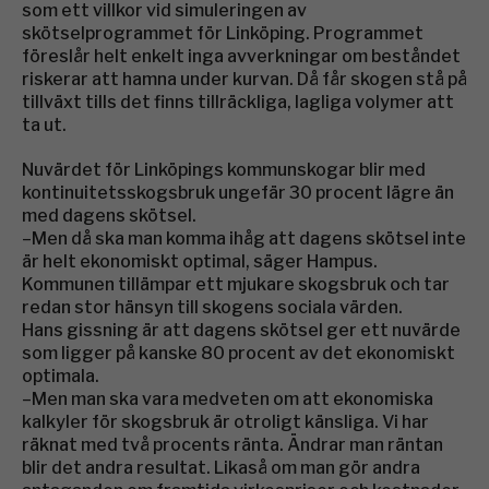
som ett villkor vid simuleringen av
skötselprogrammet för Linköping. Programmet
föreslår helt enkelt inga avverkningar om beståndet
riskerar att hamna under kurvan. Då får skogen stå på
tillväxt tills det finns tillräckliga, lagliga volymer att
ta ut.
Nuvärdet för Linköpings kommunskogar blir med
kontinuitetsskogsbruk ungefär 30 procent lägre än
med dagens skötsel.
–Men då ska man komma ihåg att dagens skötsel inte
är helt ekonomiskt optimal, säger Hampus.
Kommunen tillämpar ett mjukare skogsbruk och tar
redan stor hänsyn till skogens sociala värden.
Hans gissning är att dagens skötsel ger ett nuvärde
som ligger på kanske 80 procent av det ekonomiskt
optimala.
–Men man ska vara medveten om att ekonomiska
kalkyler för skogsbruk är otroligt känsliga. Vi har
räknat med två procents ränta. Ändrar man räntan
blir det andra resultat. Likaså om man gör andra