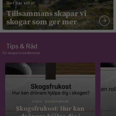
Det här vill vi
Tillsammans skapar vi
skogar som ger mer
/
Tips & Råd
för skogens medlemmar
VIDEO - WEBBINARIUM
Skogsfrukost: Hur kan