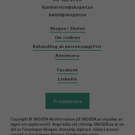
kundservice@skogen.se
kansli@skogen.se
Skogen i Skolan
Om cookies
Behandling av personuppgifter
Annonsera
Facebook
Linkedin
Prenumerera
Copyright © SKOGEN All information på SKOGEN.se skyddas av
lagen om upphovsrätt. Ange källa vid citering. SKOGEN.se är en
del av Föreningen Skogen. Ansvarig utgivare: Johan Larsson
utsedd av Föreningen Skogen. Databasens namn: