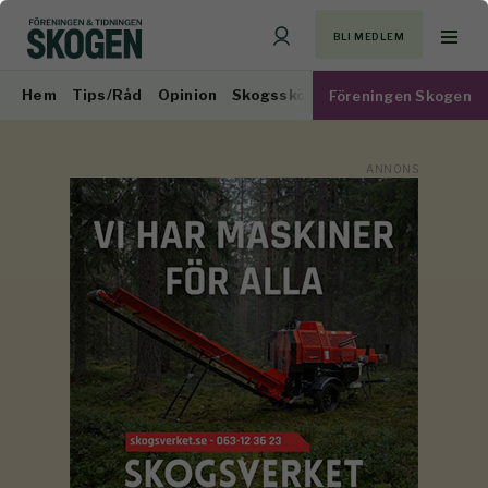
BLI MEDLEM
Hem
Tips/Råd
Opinion
Skogsskötsel
Virkesmarknad
Föreningen Skogen