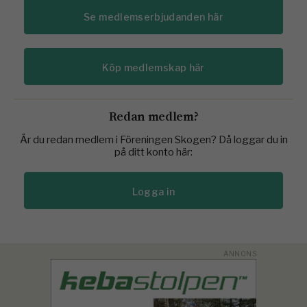
Se medlemserbjudanden här
Köp medlemskap här
Redan medlem?
Är du redan medlem i Föreningen Skogen? Då loggar du in
på ditt konto här:
Logga in