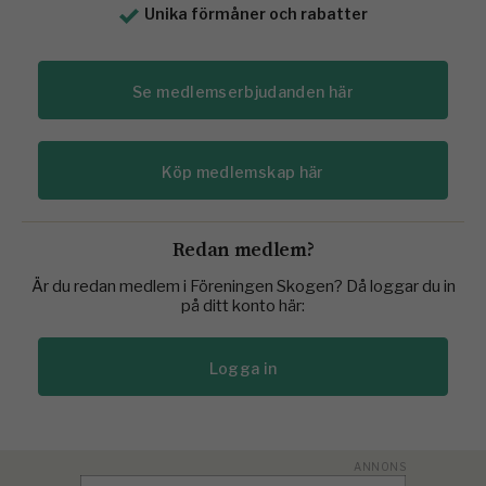
Unika förmåner och rabatter
Se medlemserbjudanden här
Köp medlemskap här
Redan medlem?
Är du redan medlem i Föreningen Skogen? Då loggar du in
på ditt konto här:
Logga in