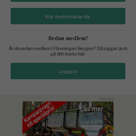
Köp medlemskap här
Redan medlem?
Är du redan medlem i Föreningen Skogen? Då loggar du in
på ditt konto här:
Logga in