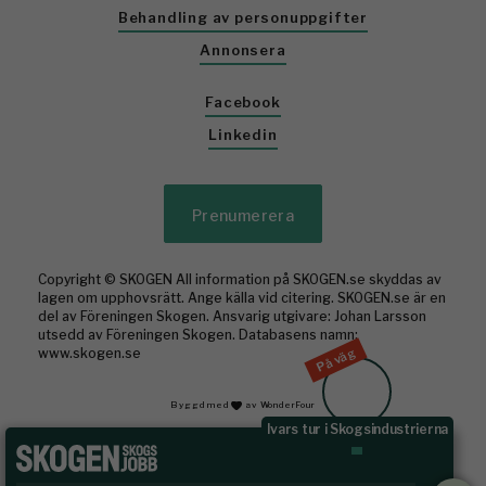
Behandling av personuppgifter
Annonsera
Facebook
Linkedin
Prenumerera
Copyright © SKOGEN All information på SKOGEN.se skyddas av
lagen om upphovsrätt. Ange källa vid citering. SKOGEN.se är en
del av Föreningen Skogen. Ansvarig utgivare: Johan Larsson
utsedd av Föreningen Skogen. Databasens namn:
På väg
www.skogen.se
Byggd med
av WonderFour
Ivars tur i Skogsindustrierna