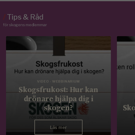
/
Tips & Råd
för skogens medlemmar
VIDEO - WEBBINARIUM
Skogsfrukost: Hur kan
drönare hjälpa dig i
skogen?
Sko
Läs mer