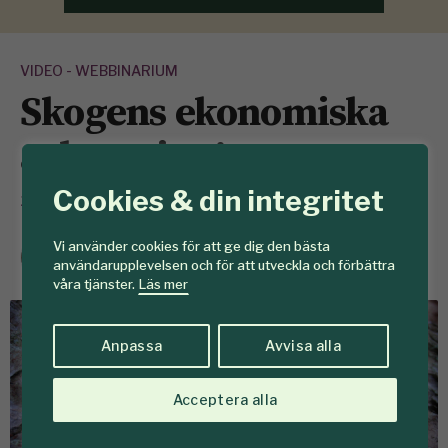
VIDEO - WEBBINARIUM
Skogens ekonomiska
avkastning!
Cookies & din integritet
23 juni 2021
David Persson
Vi använder cookies för att ge dig den bästa
användarupplevelsen och för att utveckla och förbättra
Medlem- och marknadsansvarig
våra tjänster.
Läs mer
Anpassa
Avvisa alla
Acceptera alla