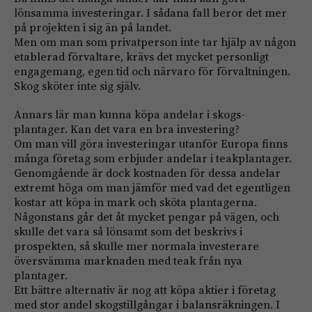
lönsamma investeringar. I sådana fall beror det mer
på projekten i sig än på landet.
Men om man som privatperson inte tar hjälp av någon
etablerad förvaltare, krävs det mycket personligt
engagemang, egen tid och närvaro för förvaltningen.
Skog sköter inte sig själv.
Annars lär man kunna köpa andelar i skogs-
plantager. Kan det vara en bra investering?
Om man vill göra investeringar utanför Europa finns
många företag som erbjuder andelar i teakplantager.
Genomgående är dock kostnaden för dessa andelar
extremt höga om man jämför med vad det egentligen
kostar att köpa in mark och sköta plantagerna.
Någonstans går det åt mycket pengar på vägen, och
skulle det vara så lönsamt som det beskrivs i
prospekten, så skulle mer normala investerare
översvämma marknaden med teak från nya
plantager.
Ett bättre alternativ är nog att köpa aktier i företag
med stor andel skogstillgångar i balansräkningen. I