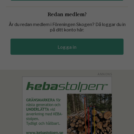
Redan medlem?
Är du redan medlem i Föreningen Skogen? Då loggar du in
på ditt konto här:
Logga in