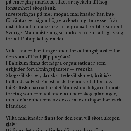
på emerging markets, vilket är nyckeln till hög
lönsamhet i skogsbruk.
Investeringar på mer mogna marknader kan inte
förväntas ge någon högre avkastning. Intresset från
institutionella placerare är begränsat för till exempel
Sverige. Man måste nog se andra värden i att äga skog
för att få ihop kalkylen där.
Vilka länder har fungerande förvaltningstjänster för
den som vill ha hjälp på plats?
I Baltikum finns det några organisationer som
erbjuder förvaltningstjänster — svenska
Skogssällskapet, danska Hedesällskapet, brittisk-
holländska Fest-Forest är de tre mest etablerade.
På Brittiska öarna har det åtminstone tidigare funnits
företag som erbjudit andelar i barrskogsplantager,
men erfarenheterna av dessa investeringar har varit
blandade.
Vilka marknader finns för den som vill sköta skogen
själv?
Då finns det många länder där man kan göra