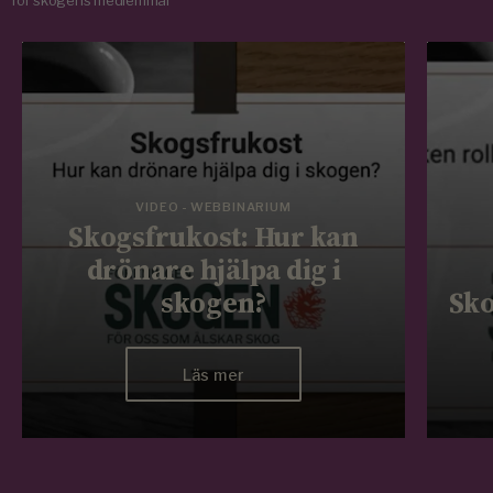
för skogens medlemmar
VIDEO - WEBBINARIUM
Skogsfrukost: Hur kan
drönare hjälpa dig i
skogen?
Sko
Läs mer