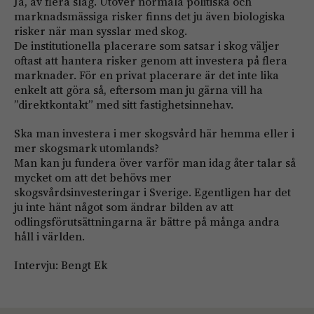
Ja, av flera slag. Utöver normala politiska och
marknadsmässiga risker finns det ju även biologiska
risker när man sysslar med skog.
De institutionella placerare som satsar i skog väljer
oftast att hantera risker genom att investera på flera
marknader. För en privat placerare är det inte lika
enkelt att göra så, eftersom man ju gärna vill ha
”direktkontakt” med sitt fastighetsinnehav.
Ska man investera i mer skogsvård här hemma eller i
mer skogsmark utomlands?
Man kan ju fundera över varför man idag åter talar så
mycket om att det behövs mer
skogsvårdsinvesteringar i Sverige. Egentligen har det
ju inte hänt något som ändrar bilden av att
odlingsförutsättningarna är bättre på många andra
håll i världen.
Intervju: Bengt Ek