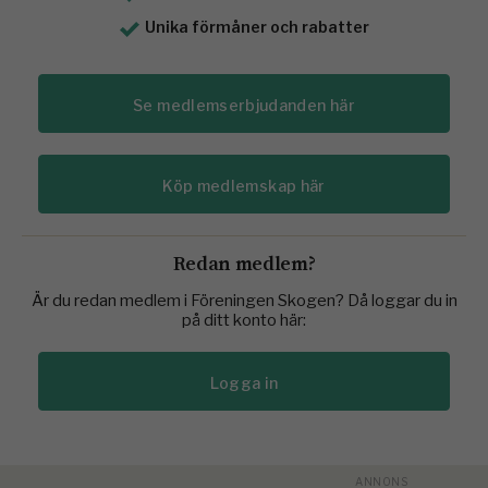
Unika förmåner och rabatter
Se medlemserbjudanden här
Köp medlemskap här
Redan medlem?
Är du redan medlem i Föreningen Skogen? Då loggar du in
på ditt konto här:
Logga in