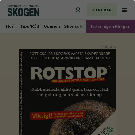
BLI MEDLEM
Hem
Tips/Råd
Opinion
Skogsskötsel
Virkesmarknad
Föreningen Skogen