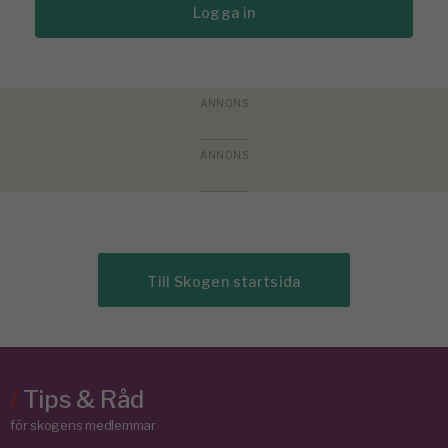
Logga in
Till Skogen startsida
/
Tips & Råd
för skogens medlemmar