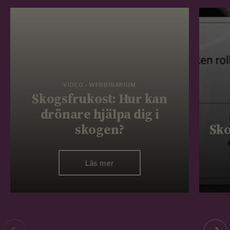
VIDEO - WEBBINARIUM
Skogsfrukost: Hur kan
drönare hjälpa dig i
skogen?
Sko
Läs mer