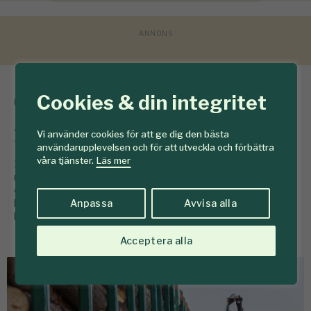
Global virkesmarknad
Cookies & din integritet
i omstöpning
Vi använder cookies för att ge dig den bästa
användarupplevelsen och för att utveckla och förbättra
våra tjänster.
Läs mer
19 december 2025
Den globala virkeshandeln söker
nya vägar. USA kan inte täcka sitt eget behov medan
exportören Kanada har en kraftig konkurrensnackdel.
Mycket vilar på östra och norra Europa - som behöver
Anpassa
Avvisa alla
behålla mer virke själva, enligt en ny marknadsanalys.
Acceptera alla