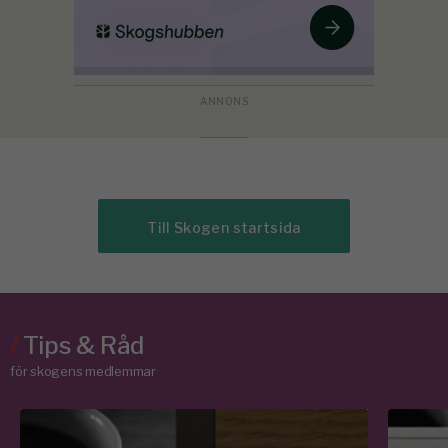
Till Skogen startsida
/
Tips & Råd
för skogens medlemmar