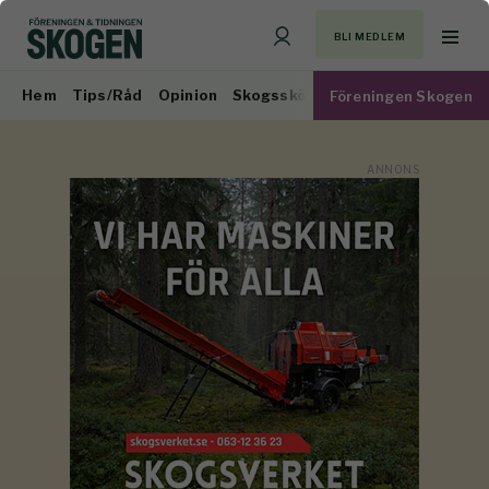
BLI MEDLEM
Hem
Tips/Råd
Opinion
Skogsskötsel
Virkesmarknad
Föreningen Skogen