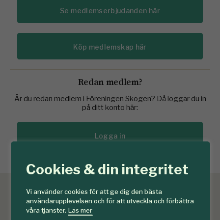
Se medlemserbjudanden här
Köp medlemskap här
Redan medlem?
Är du redan medlem i Föreningen Skogen? Då loggar du in
på ditt konto här:
Logga in
Cookies & din integritet
Vi använder cookies för att ge dig den bästa
användarupplevelsen och för att utveckla och förbättra
våra tjänster.
Läs mer