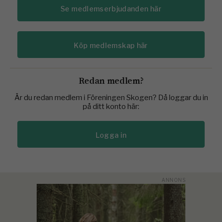
Se medlemserbjudanden här
Köp medlemskap här
Redan medlem?
Är du redan medlem i Föreningen Skogen? Då loggar du in
på ditt konto här:
Logga in