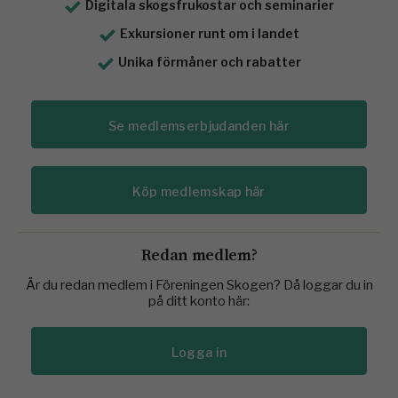
Digitala skogsfrukostar och seminarier
Exkursioner runt om i landet
Unika förmåner och rabatter
Se medlemserbjudanden här
Köp medlemskap här
Redan medlem?
Är du redan medlem i Föreningen Skogen? Då loggar du in
på ditt konto här:
Logga in