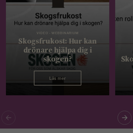
VIDEO - WEBBINARIUM
Skogsfrukost: Hur kan
drönare hjälpa dig i
skogen?
Sko
Läs mer