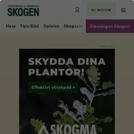
BLI MEDLEM
Hem
Tips/Råd
Opinion
Skogsskötsel
Virkesmarknad
Föreningen Skogen