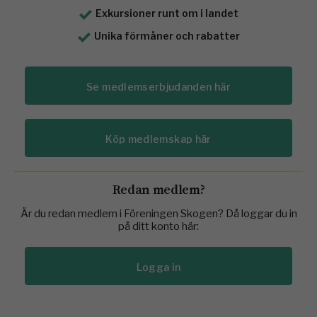
Exkursioner runt om i landet
Unika förmåner och rabatter
Se medlemserbjudanden här
Köp medlemskap här
Redan medlem?
Är du redan medlem i Föreningen Skogen? Då loggar du in
på ditt konto här:
Logga in