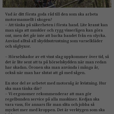
Vad är ditt första goda råd till den som ska arbeta
motormanuellt i skogen?
– Att tänka på säkerheten i första hand. Lite krasst kan
man säga att muskler och rygg visserligen kan göra
ont, men det går inte att backa bandet från en olycka.
Använd alltså all skyddsutrustning som varselkläder
och sågbyxor.
– Hörselskador av ett visst slag upp­kommer över tid, så
det är lite sent att ta på hörselskydden när man redan
har skadan. Öronen ska man använda i många år,
också när man har slutat att gå med sågen.
En stor del av arbetet med motorsåg är kvistning. Hur
ska man tänka där?
– Vi ergonomer rekommenderar att man gör
regelbunden service på alla maskiner. Kedjan ska
vara vass, för annars får man slita och jobba så
mycket mer med kroppen. Det är verktygen som ska