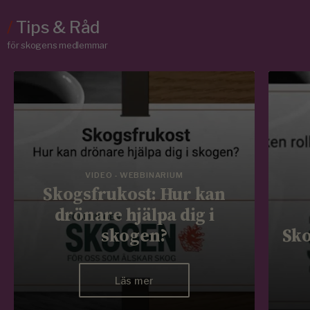
/
Tips & Råd
för skogens medlemmar
VIDEO - WEBBINARIUM
Skogsfrukost: Hur kan
drönare hjälpa dig i
skogen?
Sko
Läs mer