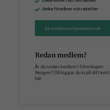
Exkursioner runt om i landet
Unika förmåner och rabatter
Se medlemserbjudanden här
Redan medlem?
Är du redan medlem i Föreningen
Skogen? Då loggar du in på ditt kon
här: