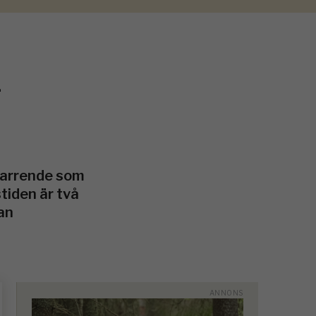
n
ktarrende som
stiden är två
an