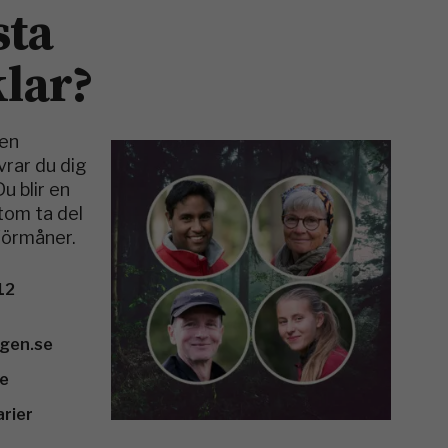
sta
lar?
gen
rar du dig
u blir en
tom ta del
förmåner.
12
ogen.se
se
arier