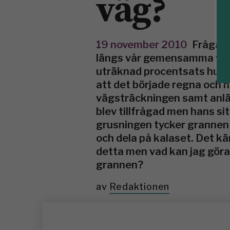
väg?
19 november 2010
Fråga e
längs vår gemensamma väg 
uträknad procentsats hur m
att det började regna och h
vägsträckningen samt anläg
blev tillfrågad men hans si
grusningen tycker grannen a
och dela på kalaset. Det kä
detta men vad kan jag gör
grannen?
av
Redaktionen