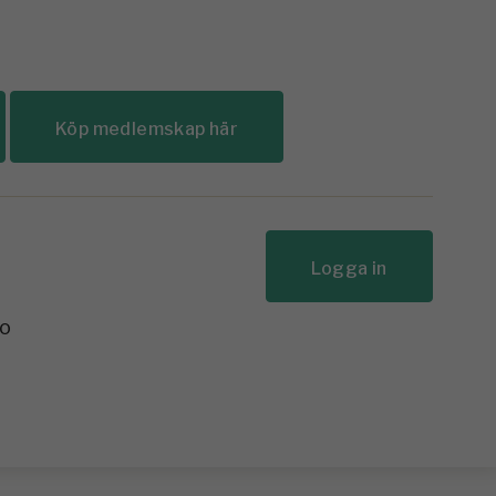
Köp medlemskap här
Logga in
to