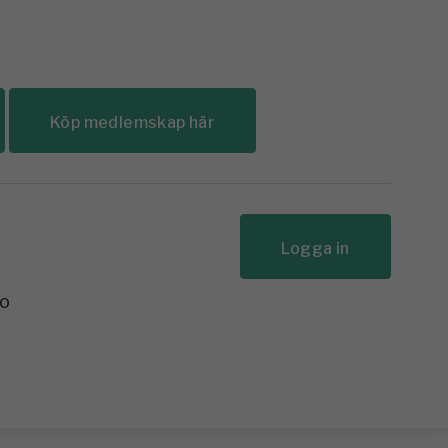
Köp medlemskap här
Logga in
to