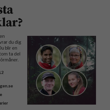
sta
lar?
gen
rar du dig
u blir en
tom ta del
förmåner.
12
ogen.se
se
arier