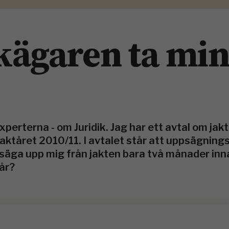
kägaren ta mi
xperterna - om Juridik. Jag har ett avtal om ja
 jaktåret 2010/11. I avtalet står att uppsägning
äga upp mig från jakten bara två månader inn
 år?