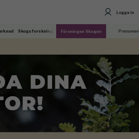
Logga in
arknad
Skogsforskning
Prenumer
Föreningen Skogen