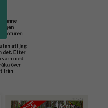
rågranne
 ingen
ade oturen
utan att jag
m det. Efter
ka vara med
råka över
t från