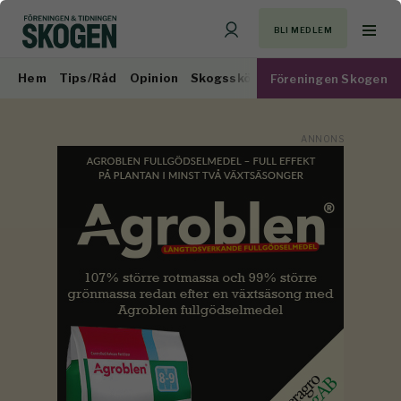
BLI MEDLEM
Hem
Tips/Råd
Opinion
Skogsskötsel
Virkesmarknad
Föreningen Skogen