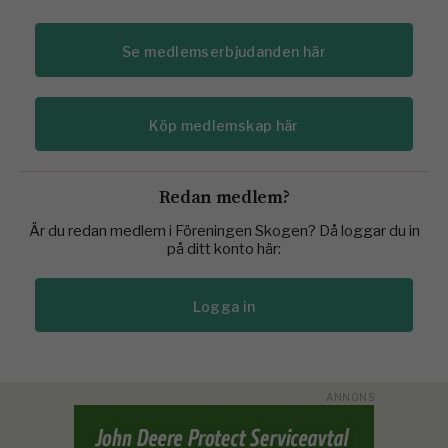
Se medlemserbjudanden här
Köp medlemskap här
Redan medlem?
Är du redan medlem i Föreningen Skogen? Då loggar du in
på ditt konto här:
Logga in