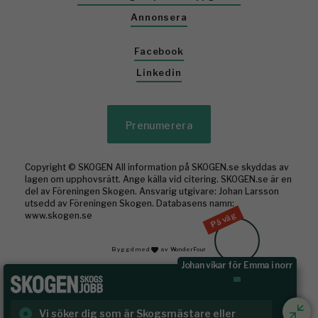
Annonsera
Facebook
Linkedin
Prenumerera
Copyright © SKOGEN All information på SKOGEN.se skyddas av
lagen om upphovsrätt. Ange källa vid citering. SKOGEN.se är en
del av Föreningen Skogen. Ansvarig utgivare: Johan Larsson
utsedd av Föreningen Skogen. Databasens namn:
På väg
www.skogen.se
Byggd med
av WonderFour
Johan vikar för Emma i norr
Vi söker dig som är Skogsmästare eller
Ru