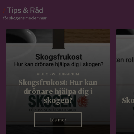
/
Tips & Råd
för skogens medlemmar
VIDEO - WEBBINARIUM
Skogsfrukost: Hur kan
drönare hjälpa dig i
skogen?
Sko
Läs mer