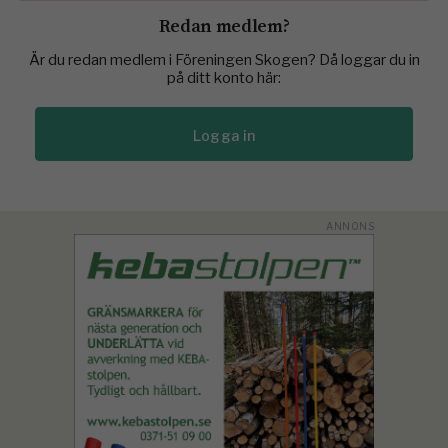
Redan medlem?
Är du redan medlem i Föreningen Skogen? Då loggar du in
på ditt konto här:
Logga in