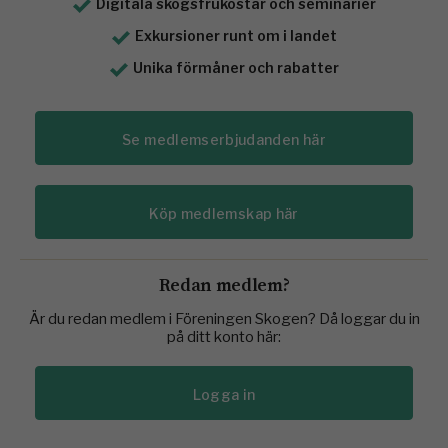
Digitala skogsfrukostar och seminarier
Exkursioner runt om i landet
Unika förmåner och rabatter
Se medlemserbjudanden här
Köp medlemskap här
Redan medlem?
Är du redan medlem i Föreningen Skogen? Då loggar du in
på ditt konto här:
Logga in