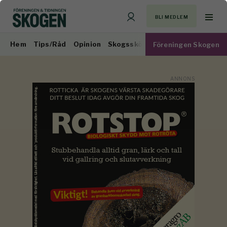
BLI MEDLEM
Hem
Tips/Råd
Opinion
Skogsskötsel
Virkesmarknad
Föreningen Skogen