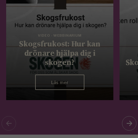
VIDEO - WEBBINARIUM
Skogsfrukost: Hur kan
drönare hjälpa dig i
skogen?
Sko
Läs mer