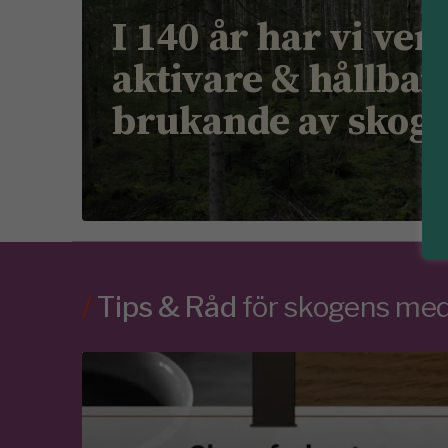
I 140 år har vi ver
aktivare & hållbar
brukande av skog
/
Tips & Råd
för skogens m