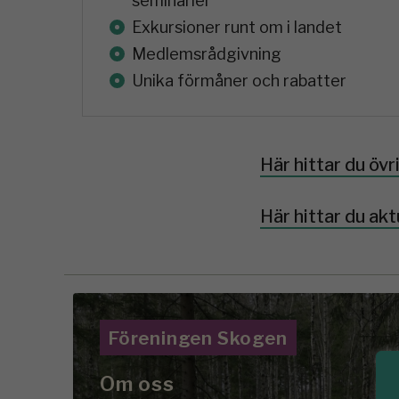
seminarier
Exkursioner runt om i landet
Medlemsrådgivning
Unika förmåner och rabatter
Här hittar du öv
Här hittar du akt
Föreningen Skogen
Om oss