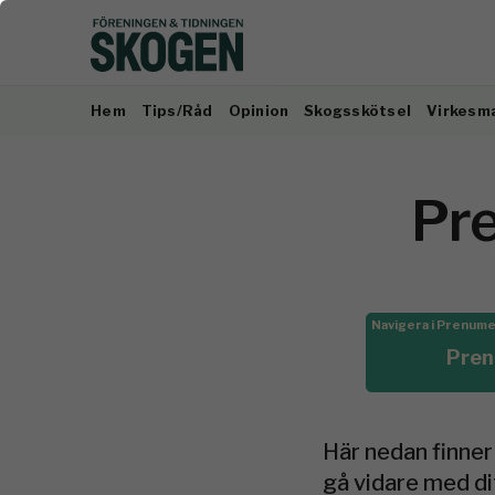
Hem
Tips/Råd
Opinion
Skogsskötsel
Virkesm
Pr
Navigera i Prenum
Prenu
Här nedan finner 
gå vidare med dit