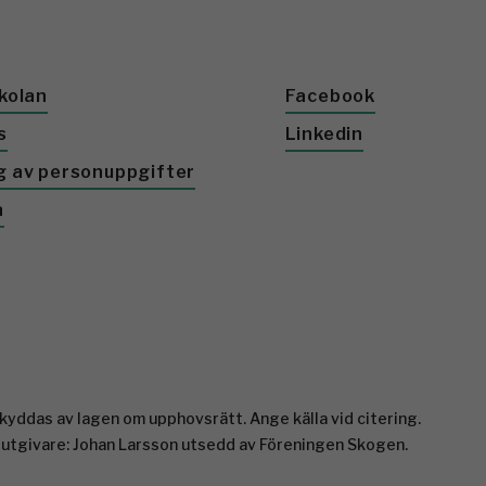
kolan
Facebook
s
Linkedin
g av personuppgifter
a
yddas av lagen om upphovsrätt. Ange källa vid citering.
 utgivare: Johan Larsson utsedd av Föreningen Skogen.