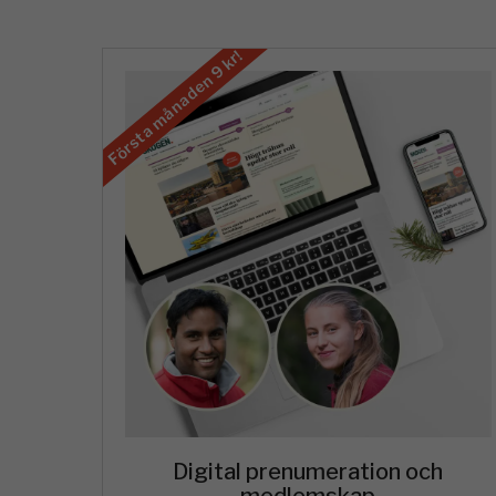
Första månaden 9 kr!
Digital prenumeration och
medlemskap