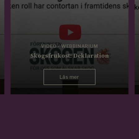
VIDEO - WEBBINARIUM
Skogsfrukost: Deklaration
Läs mer