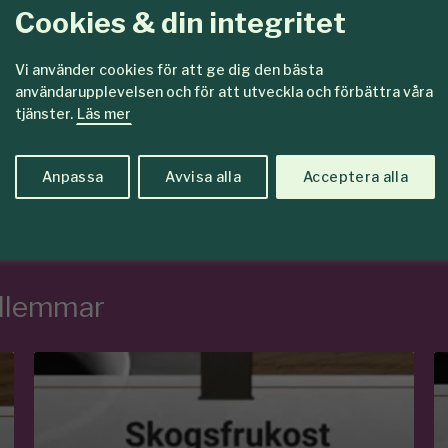
Cookies & din integritet
kat för
Det här vill vi
are
Tillsamma
Vi använder cookies för att ge dig den bästa
användarupplevelsen och för att utveckla och förbättra våra
en
skogar so
tjänster.
Läs mer
Anpassa
Avvisa alla
Acceptera alla
edlemmar