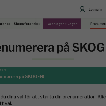
Logga in
arknad
Skogsforskning
Prenumer
Föreningen Skogen
enumerera på SKOG
erera
merera på SKOGEN!
du dina val för att starta din prenumeration. Klick
t val.