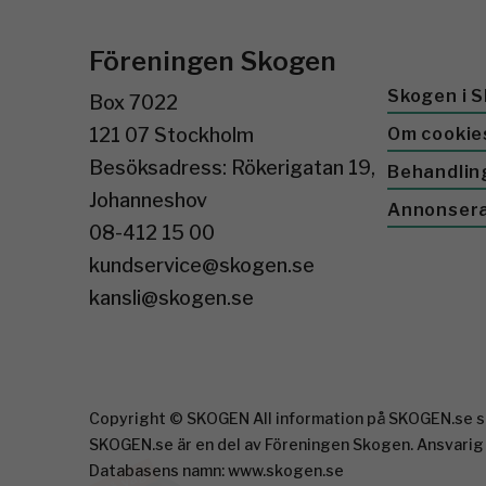
Föreningen Skogen
Skogen i S
Box 7022
121 07 Stockholm
Om cookie
Besöksadress: Rökerigatan 19,
Behandlin
Johanneshov
Annonser
08-412 15 00
kundservice@skogen.se
kansli@skogen.se
Copyright © SKOGEN All information på SKOGEN.se sk
SKOGEN.se är en del av Föreningen Skogen. Ansvarig
Databasens namn: www.skogen.se
På väg