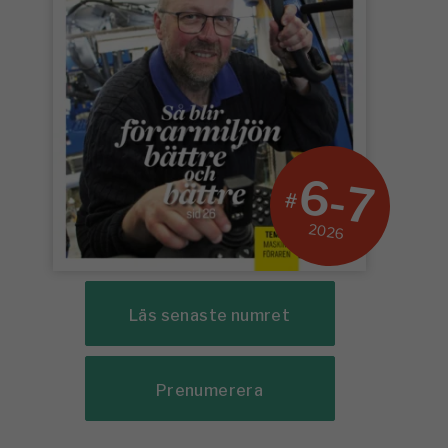
6-7
#
2026
Läs senaste numret
Prenumerera