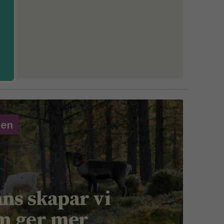
gen
ns skapar vi
m ger mer