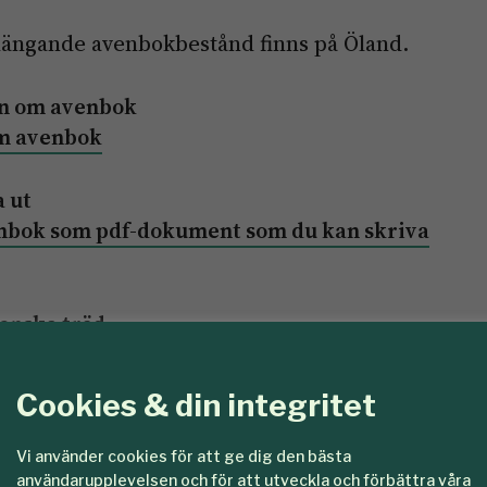
ängande avenbokbestånd finns på Öland.
an om avenbok
om avenbok
 ut
enbok som pdf-dokument som du kan skriva
enska träd
träd? Testa dina kunskaper i vårt kluriga
Cookies & din integritet
Vi använder cookies för att ge dig den bästa
gen här på SkogsSverige
användarupplevelsen och för att utveckla och förbättra våra