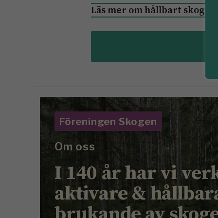
Läs mer om hållbart skogsb
Föreningen Skogen
Om oss
I 140 år har vi ver
aktivare & hållbar
brukande av skog