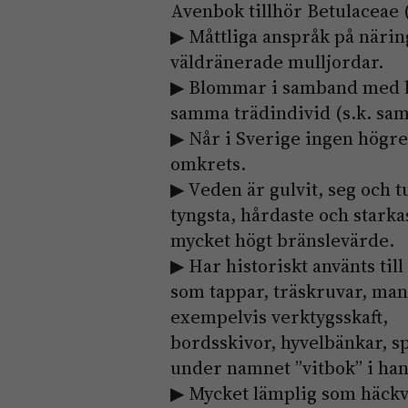
Avenbok tillhör Betulaceae 
▶ Måttliga anspråk på näring
väldränerade mulljordar.
▶ Blommar i samband med l
samma trädindivid (s.k. sa
▶ Når i Sverige ingen högre
omkrets.
▶ Veden är gulvit, seg och t
tyngsta, hårdaste och starka
mycket högt bränslevärde.
▶ Har historiskt använts till 
som tappar, träskruvar, man
exempelvis verktygsskaft,
bordsskivor, hyvelbänkar, s
under namnet ”vitbok” i han
▶ Mycket lämplig som häckvä