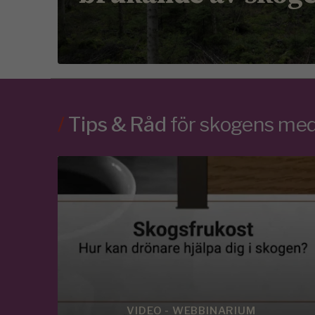
/
Tips & Råd
för skogens m
VIDEO - WEBBINARIUM