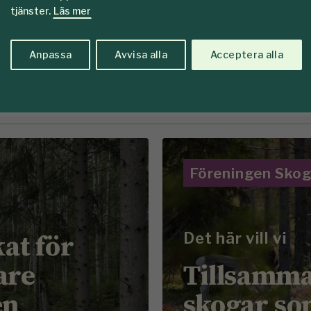
ruk här på SkogsSverige
tjänster.
Läs mer
Anpassa
Avvisa alla
Acceptera alla
Visa fler
Föreningen Sko
kat för
Det här vill vi
are
Tillsamma
en
skogar so