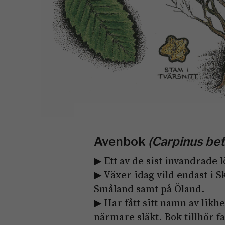
Avenbok
(Carpinus bet
▶ Ett av de sist invandrade l
▶ Växer idag vild endast i S
Småland samt på Öland.
▶ Har fått sitt namn av lik
närmare släkt. Bok tillhör 