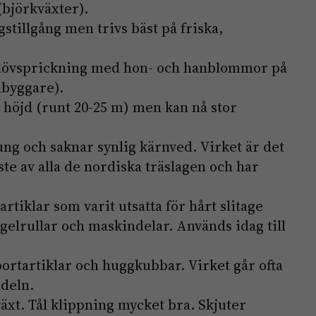
(björkväxter).
stillgång men trivs bäst på friska,
övsprickning med hon- och hanblommor på
mbyggare).
 höjd (runt 20-25 m) men kan nå stor
ung och saknar synlig kärnved. Virket är det
ste av alla de nordiska träslagen och har
artiklar som varit utsatta för hårt slitage
gelrullar och maskindelar. Används idag till
portartiklar och huggkubbar. Virket går ofta
deln.
xt. Tål klippning mycket bra. Skjuter