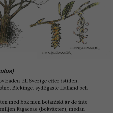
ulus)
övträden till Sverige efter istiden.
kåne, Blekinge, sydligaste Halland och
heten med bok men botaniskt är de inte
familjen Fagaceae (bokväxter), medan