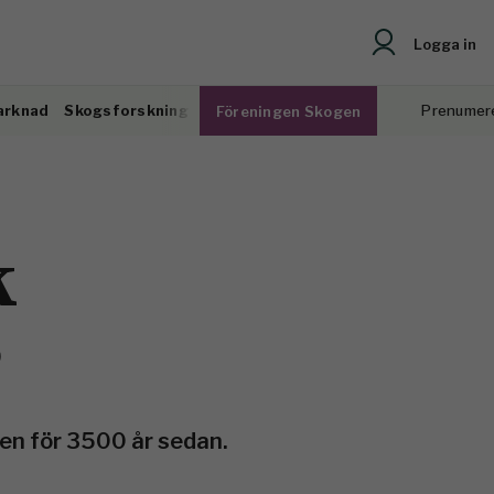
Logga in
arknad
Skogsforskning
Prenumer
Föreningen Skogen
k
)
en för 3500 år sedan.