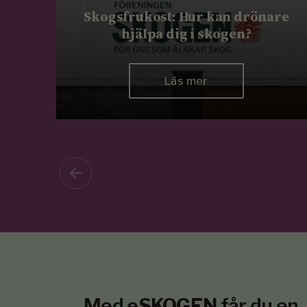
Skogsfrukost: Hur kan drönare
hjälpa dig i skogen?
Läs mer
Med
eSKOGEN
får du en