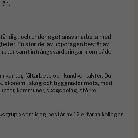
län.
ständigt och under eget ansvar arbeta med
gheter. En stor del av uppdragen består av
heter samt intrångsvärderingar inom både
n kontor, fältarbete och kundkontakter. Du
dik, ekonomi, skog och byggnader möts, med
gheter, kommuner, skogsbolag, större
uksgrupp som idag består av 12 erfarna kollegor