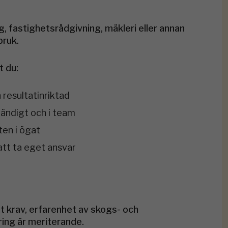
g, fastighetsrådgivning, mäkleri eller annan
bruk.
t du:
 resultatinriktad
tändigt och i team
ten i ögat
att ta eget ansvar
tt krav, erfarenhet av skogs- och
ing är meriterande.