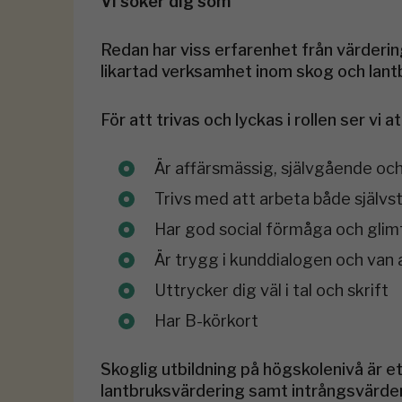
Vi söker dig som
Redan har viss erfarenhet från värderin
likartad verksamhet inom skog och lant
För att trivas och lyckas i rollen ser vi at
Är affärsmässig, självgående och
Trivs med att arbeta både självs
Har god social förmåga och glim
Är trygg i kunddialogen och van 
Uttrycker dig väl i tal och skrift
Har B-körkort
Skoglig utbildning på högskolenivå är e
lantbruksvärdering samt intrångsvärder