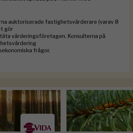
rna auktoriserade fastighetsvärderare (varav 8
et gör
nstäta värderingsföretagen. Konsulterna på
ghetsvärdering
tsekonomiska frågor.