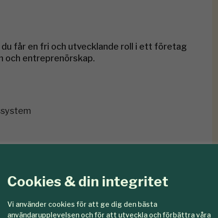
u får en fri och utvecklande roll i ett företag
n och entreprenörskap.
ssystem
tion mellan kontor, natur och kund
konferensresor
Cookies & din integritet
Vi använder cookies för att ge dig den bästa
eam med stark sammanhållning
användarupplevelsen och för att utveckla och förbättra våra