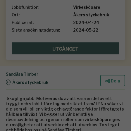
Jobbfunktion:
Virkesköpare
Ort:
Åkers styckebruk
Publicerat:
2024-04-24
Sista ansökningsdatum:
2024-05-22
UTGÅNGET
Sandåsa Timber
Dela
Åkers styckebruk
Skogliga jobb: Motiveras du av att vara en del av ett
tryggt och stabilt företag med siktet framåt? Nu söker vi
dig som vill bli en viktig och avgörande faktor i företagets
hållbara tillväxt. Vi bygger ut vår befintliga
råvaruavdelning och genom rollen som virkesköpare ges
du möjligheter att utveckla och att utvecklas. Ta steget
och börja hos oss på Sandåsa Timber!