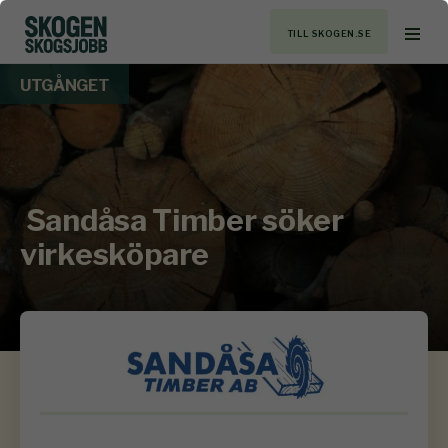
TILL SKOGEN.SE
UTGÅNGET
Sandåsa Timber söker
virkesköpare