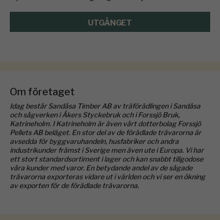
UTGÅNGET
Om företaget
Idag består Sandåsa Timber AB av träförädlingen i Sandåsa
och sågverken i Åkers Styckebruk och i Forssjö Bruk,
Katrineholm. I Katrineholm är även vårt dotterbolag Forssjö
Pellets AB beläget. En stor del av de förädlade trävarorna är
avsedda för byggvaruhandeln, husfabriker och andra
industrikunder främst i Sverige men även ute i Europa. Vi har
ett stort standardsortiment i lager och kan snabbt tillgodose
våra kunder med varor. En betydande andel av de sågade
trävarorna exporteras vidare ut i världen och vi ser en ökning
av exporten för de förädlade trävarorna.