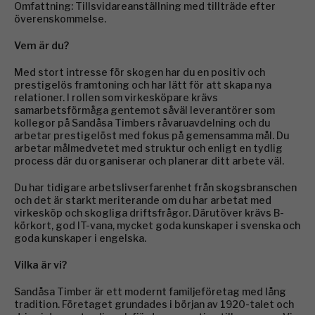
Omfattning: Tillsvidareanställning med tillträde efter
överenskommelse.
Vem är du?
Med stort intresse för skogen har du en positiv och
prestigelös framtoning och har lätt för att skapa nya
relationer. I rollen som virkesköpare krävs
samarbetsförmåga gentemot såväl leverantörer som
kollegor på Sandåsa Timbers råvaruavdelning och du
arbetar prestigelöst med fokus på gemensamma mål. Du
arbetar målmedvetet med struktur och enligt en tydlig
process där du organiserar och planerar ditt arbete väl.
Du har tidigare arbetslivserfarenhet från skogsbranschen
och det är starkt meriterande om du har arbetat med
virkesköp och skogliga driftsfrågor. Därutöver krävs B-
körkort, god IT-vana, mycket goda kunskaper i svenska och
goda kunskaper i engelska.
Vilka är vi?
Sandåsa Timber är ett modernt familjeföretag med lång
tradition. Företaget grundades i början av 1920-talet och