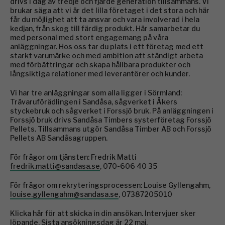
drivs i dag av tredje och fjärde generation tillsammans. Vi
brukar säga att vi är det lilla företaget i det stora och här
får du möjlighet att ta ansvar och vara involverad i hela
kedjan, från skog till färdig produkt. Här samarbetar du
med personal med stort engagemang på våra
anläggningar. Hos oss tar du plats i ett företag med ett
starkt varumärke och med ambition att ständigt arbeta
med förbättringar och skapa hållbara produkter och
långsiktiga relationer med leverantörer och kunder.
Vi har tre anläggningar som alla ligger i Sörmland:
Trävaruförädlingen i Sandåsa, sågverket i Åkers
styckebruk och sågverket i Forssjö bruk. På anläggningen i
Forssjö bruk drivs Sandåsa Timbers systerföretag Forssjö
Pellets. Tillsammans utgör Sandåsa Timber AB och Forssjö
Pellets AB Sandåsagruppen.
För frågor om tjänsten: Fredrik Matti
fredrik.matti@sandasa.se
, 070-606 40 35
För frågor om rekryteringsprocessen: Louise Gyllengahm,
louise.gyllengahm@sandasa.se
, 07387205010
Klicka här för att skicka in din ansökan. Intervjuer sker
löpande. Sista ansökningsdag är 22 maj.