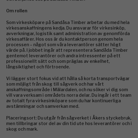
Om rollen
Som virkesköpare på Sandåsa Timber arbetar du med hela
virkesanskaffningens kedja. Du ansvarar för virkesinköp,
avverkningar, logistik samt administration av genomförda
virkesaffärer. Hos oss är du kontaktperson genom hela
processen – något som våra leverantörer sätter högt
värde på. I jobbet ingår att representera Sandåda Timber
gentemot leverantörer och andra intressenter på ett
professionellt sätt och som präglas av enkelhet,
långsiktighet och förtroende.
Vi lägger stort fokus vid att hålla så korta transportvägar
som möjligt från skog till sågverk och har vårt
anskaffningsområde i Mälardalen, och nu söker vi dig som
vill vara verksam i områdets norra delar. Du ingår i ett team
av totalt fyra virkesinköpare som du har kontinuerliga
avstämningar och samverkan med.
Placeringsort: Du utgår från sågverket i Åkers styckebruk,
men tillbringar stor del av din tid ute hos leverantörer och i
skog och mark.