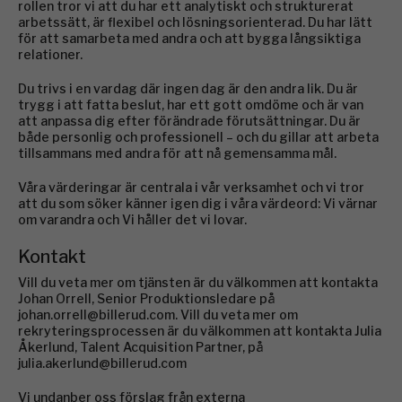
rollen tror vi att du har ett analytiskt och strukturerat
arbetssätt, är flexibel och lösningsorienterad. Du har lätt
för att samarbeta med andra och att bygga långsiktiga
relationer.
Du trivs i en vardag där ingen dag är den andra lik. Du är
trygg i att fatta beslut, har ett gott omdöme och är van
att anpassa dig efter förändrade förutsättningar. Du är
både personlig och professionell – och du gillar att arbeta
tillsammans med andra för att nå gemensamma mål.
Våra värderingar är centrala i vår verksamhet och vi tror
att du som söker känner igen dig i våra värdeord: Vi värnar
om varandra och Vi håller det vi lovar.
Kontakt
Vill du veta mer om tjänsten är du välkommen att kontakta
Johan Orrell, Senior Produktionsledare på
johan.orrell@billerud.com. Vill du veta mer om
rekryteringsprocessen är du välkommen att kontakta Julia
Åkerlund, Talent Acquisition Partner, på
julia.akerlund@billerud.com
Vi undanber oss förslag från externa