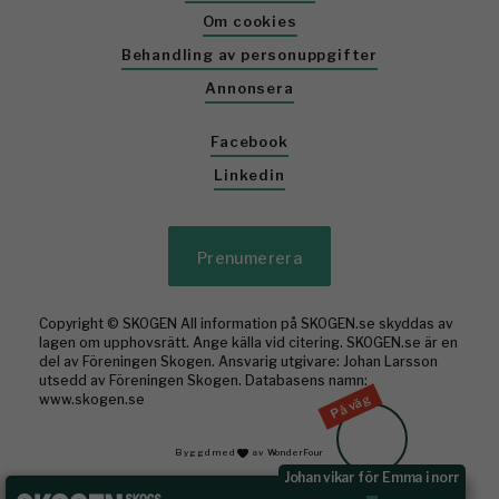
Om cookies
Behandling av personuppgifter
Annonsera
Facebook
Linkedin
Prenumerera
Copyright © SKOGEN All information på SKOGEN.se skyddas av
lagen om upphovsrätt. Ange källa vid citering. SKOGEN.se är en
del av Föreningen Skogen. Ansvarig utgivare: Johan Larsson
utsedd av Föreningen Skogen. Databasens namn:
www.skogen.se
På väg
Byggd med
av WonderFour
Johan vikar för Emma i norr