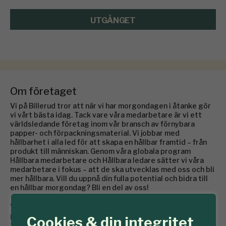
UTGÅNGET
Om företaget
Vi på Billerud tror att när vi har morgondagen i åtanke gör
vi vårt bästa idag. Tack vare våra medarbetare är vi ett
världsledande företag inom vår bransch av förnybara
papper- och förpackningsmaterial. Vi jobbar med
hållbarhet i alla led för att skapa en hållbar framtid – från
produkt till människan. Genom våra globala program
Hållbara medarbetare och Hållbara ledare sätter vi våra
medarbetare i fokus – att de ska utvecklas med oss och bli
mer hållbara. Vill du uppnå din fulla potential och bidra till
en hållbar morgondag? Bli en del av oss!
Våra rötter och vår stolta historia inom skogs- och
pappersindustrin sträcker sig mer än 150 år tillbaka i
Cookies & din integritet
tiden. Vår utgångspunkt är att nyfiber från långsamt