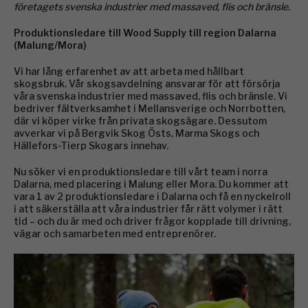
företagets svenska industrier med massaved, flis och bränsle.
Produktionsledare till Wood Supply till region Dalarna
(Malung/Mora)
Vi har lång erfarenhet av att arbeta med hållbart
skogsbruk. Vår skogsavdelning ansvarar för att försörja
våra svenska industrier med massaved, flis och bränsle. Vi
bedriver fältverksamhet i Mellansverige och Norrbotten,
där vi köper virke från privata skogsägare. Dessutom
avverkar vi på Bergvik Skog Östs, Marma Skogs och
Hällefors-Tierp Skogars innehav.
Nu söker vi en produktionsledare till vårt team i norra
Dalarna, med placering i Malung eller Mora. Du kommer att
vara 1 av 2 produktionsledare i Dalarna och få en nyckelroll
i att säkerställa att våra industrier får rätt volymer i rätt
tid – och du är med och driver frågor kopplade till drivning,
vägar och samarbeten med entreprenörer.