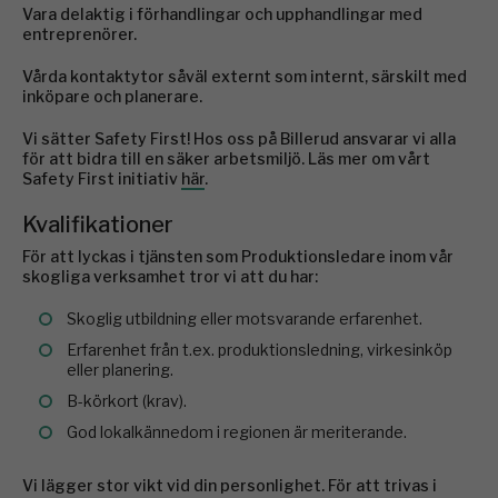
Vara delaktig i förhandlingar och upphandlingar med
entreprenörer.
Vårda kontaktytor såväl externt som internt, särskilt med
inköpare och planerare.
Vi sätter Safety First! Hos oss på Billerud ansvarar vi alla
för att bidra till en säker arbetsmiljö. Läs mer om vårt
Safety First initiativ
här
.
Kvalifikationer
För att lyckas i tjänsten som Produktionsledare inom vår
skogliga verksamhet tror vi att du har:
Skoglig utbildning eller motsvarande erfarenhet.
Erfarenhet från t.ex. produktionsledning, virkesinköp
eller planering.
B-körkort (krav).
God lokalkännedom i regionen är meriterande.
Vi lägger stor vikt vid din personlighet. För att trivas i