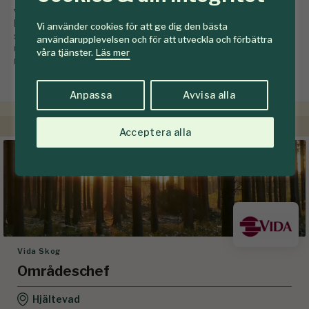
växande nordiska skogar utgör grunden för några av de
bästa presterande förpackningsmaterialen. Som Sveriges
Vi använder cookies för att ge dig den bästa
största brukare av fiberråvara är skogsavdelningens
användarupplevelsen och för att utveckla och förbättra
uppdrag att trygga företagets svenska industrier med
våra tjänster.
Läs mer
massaved, flis och bränsle.
Anpassa
Avvisa alla
Acceptera alla
Vida Skog
Områdeschef
Hjältevad