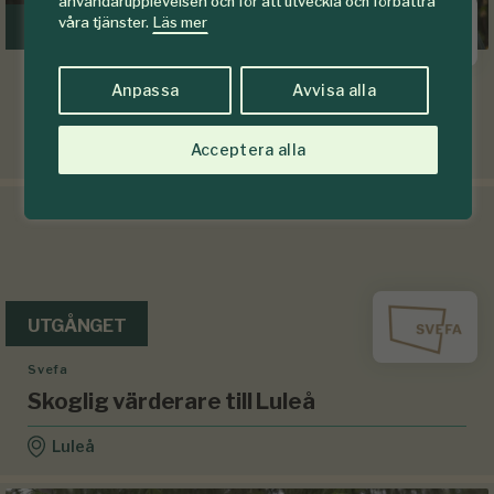
användarupplevelsen och för att utveckla och förbättra
våra tjänster.
Läs mer
UTGÅNGET
Skogssällskapet
Anpassa
Avvisa alla
Skogsförvaltare till Sundsvall
Acceptera alla
Sundsvall
UTGÅNGET
Svefa
Skoglig värderare till Luleå
Luleå