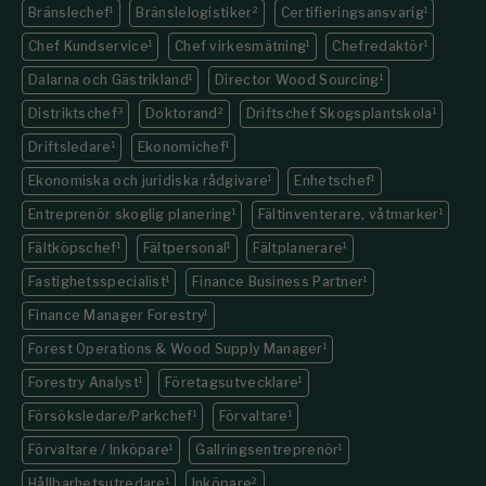
Bränslechef
1
Bränslelogistiker
2
Certifieringsansvarig
1
Chef Kundservice
1
Chef virkesmätning
1
Chefredaktör
1
Dalarna och Gästrikland
1
Director Wood Sourcing
1
Distriktschef
3
Doktorand
2
Driftschef Skogsplantskola
1
Driftsledare
1
Ekonomichef
1
Ekonomiska och juridiska rådgivare
1
Enhetschef
1
Entreprenör skoglig planering
1
Fältinventerare, våtmarker
1
Fältköpschef
1
Fältpersonal
1
Fältplanerare
1
Fastighets­specialist
1
Finance Business Partner
1
Finance Manager Forestry
1
Forest Operations & Wood Supply Manager
1
Forestry Analyst
1
Företagsutvecklare
1
Försöksledare/Parkchef
1
Förvaltare
1
Förvaltare / Inköpare
1
Gallringsentreprenör
1
Hållbarhetsutredare
1
Inköpare
2