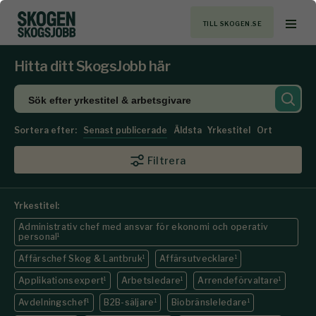
TILL SKOGEN.SE
Hitta ditt SkogsJobb här
Sortera efter:
Senast publicerade
Äldsta
Yrkestitel
Ort
Filtrera
Yrkestitel:
Administrativ chef med ansvar för ekonomi och operativ
personal
1
Affärschef Skog & Lantbruk
1
Affärsutvecklare
1
Applikationsexpert
1
Arbetsledare
1
Arrendeförvaltare
1
Avdelningschef
1
B2B-säljare
1
Biobränsleledare
1