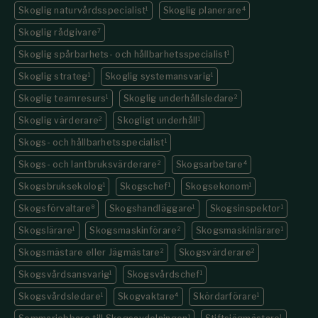
Skoglig naturvårdsspecialist
1
Skoglig planerare
4
Skoglig rådgivare
7
Skoglig spårbarhets- och hållbarhetsspecialist
1
Skoglig strateg
1
Skoglig systemansvarig
1
Skoglig teamresurs
1
Skoglig underhållsledare
2
Skoglig värderare
2
Skogligt underhåll
1
Skogs- och hållbarhetsspecialist
1
Skogs- och lantbruksvärderare
2
Skogsarbetare
4
Skogsbruksekolog
1
Skogschef
1
Skogsekonom
1
Skogsförvaltare
8
Skogshandläggare
1
Skogsinspektor
1
Skogslärare
1
Skogsmaskinförare
2
Skogsmaskinlärare
1
Skogsmästare eller Jägmästare
2
Skogsvärderare
2
Skogsvårdsansvarig
1
Skogsvårdschef
1
Skogsvårdsledare
1
Skogvaktare
4
Skördarförare
1
1
1