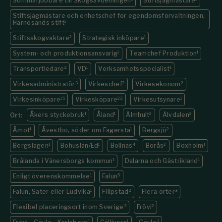
Sommarjobbare till Skogsavdelningen
Stiftsjägmästare
Stiftsjägmästare och enhetschef för egendomsförvaltningen,
Härnösands stift
1
Stiftsskogvaktare
2
Strategisk inköpare
1
System- och produktionsansvarig
1
Teamchef Produktion
1
Transportledare
2
VD
1
Verksamhetsspecialist
1
Virkesadministratör
3
Virkeschef
2
Virkesekonom
2
Virkesinköpare
15
Virkesköpare
22
Virkesutsynare
1
Åkers styckebruk
1
Åland
1
Älmhult
2
Älvdalen
2
Ort:
Åmot
1
Åvestbo, söder om Fagersta
1
Bergsjö
2
Bergslagen
1
Bohuslän/Ed
1
Bollnäs
4
Borås
2
Boxholm
1
Brålanda i Vänersborgs kommun
1
Dalarna och Gästrikland
1
Enligt överenskommelse
1
Falun
5
Falun, Säter eller Ludvika
1
Filipstad
2
Flera orter
3
Flexibel placeringsort inom Sverige
3
Frövi
2
1
1
3