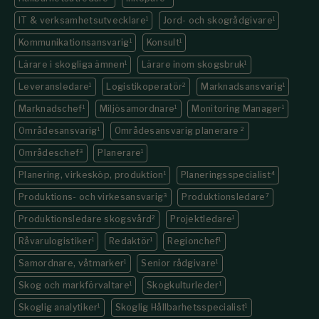
IT & verksamhetsutvecklare
1
Jord- och skogrådgivare
1
Kommunikations­ansvarig
1
Konsult
1
Lärare i skogliga ämnen
1
Lärare inom skogsbruk
1
Leveransledare
1
Logistikoperatör
2
Marknadsansvarig
1
Marknadschef
1
Miljösamordnare
1
Monitoring Manager
1
Områdesansvarig
1
Områdesansvarig planerare
2
Områdeschef
3
Planerare
1
Planering, virkesköp, produktion
1
Planeringsspecialist
4
Produktions- och virkesansvarig
3
Produktionsledare
7
Produktionsledare skogsvård
2
Projektledare
1
Råvarulogistiker
1
Redaktör
1
Regionchef
1
Samordnare, våtmarker
1
Senior rådgivare
1
Skog och markförvaltare
1
Skogkulturleder
1
Skoglig analytiker
1
Skoglig Hållbarhetsspecialist
1