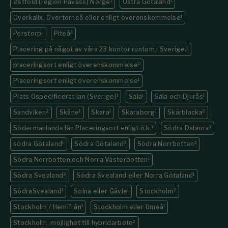
Østfold (region Havass) Norge
1
Östra Götaland
1
Överkalix, Övertorneå eller enligt överenskommelse
1
Perstorp
1
Piteå
2
Placering på något av våra 23 kontor runtom i Sverige.
1
placeringsort enligt överenskommelse
0
Placeringsort enligt överenskommelse
1
Plats Ospecificerat län (Sverige)
1
Sala
1
Sala och Djurås
1
Sandviken
2
Skåne
1
Skara
1
Skaraborg
1
Skärblacka
2
Södermanlands län Placeringsort enligt ö.k.
1
Södra Dalarna
3
södra Götaland
1
Södra Götaland
2
Södra Norrbotten
3
Södra Norrbotten och Norra Västerbotten
1
Södra Svealand
3
Södra Svealand eller Norra Götaland
1
SödraSvealand
1
Solna eller Gävle
1
Stockholm
2
Stockholm / Hemifrån
1
Stockholm eller Umeå
1
Stockholm, möjlighet till hybridarbete
2