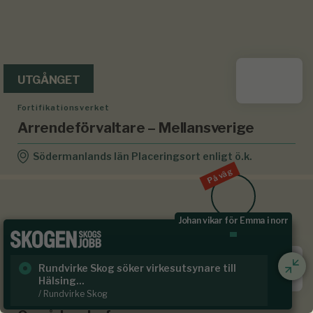
UTGÅNGET
Fortifikationsverket
Arrendeförvaltare – Mellansverige
Södermanlands län Placeringsort enligt ö.k.
På väg
Johan vikar för Emma i norr
UTGÅNGET
Rundvirke Skog söker virkesutsynare till
Sk
Hälsing...
/ S
/ Rundvirke Skog
Vida Skog