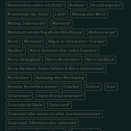
Kommunerna väster om Borås
1
Krokom
2
Kronobergs län
2
Kronobergs län, Växjö
1
Luleå
2
Malung eller Mora
1
Malung, Dalarnas län
2
Markaryd
1
Markaryd/Laholm/Ängelholm/Örkelljunga
1
Mellansverige
4
Mora
1
Mörlunda
1
Något av våra kontor i Sverige
1
Näsåker
1
Norra Götaland eller södra Svealand
1
Norra Hälsingland
1
Norra Norrbotten
3
Norra Småland
1
Norra Värmland, Södra Dalarna & Norra Västmanland
1
Norrbotten
2
Nyköping eller Norrköping
1
Nymölla, Bromölla kommun
1
Ockelbo
1
Örebro
1
Orsa
2
Oskarshamn
1
Ospecificerad arbetsort
2
Österbybruk/Gävle
1
Östersund
6
Östersund eller annan ort efter överenskommelse
1
Östersund, Vilhelmina eller Jokkmokk
1