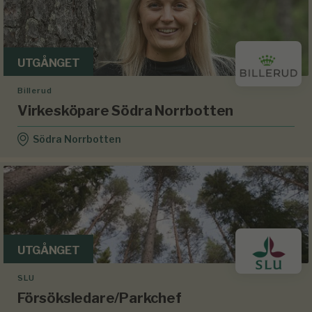
UTGÅNGET
Billerud
Virkesköpare Södra Norrbotten
Södra Norrbotten
UTGÅNGET
SLU
Försöksledare/Parkchef