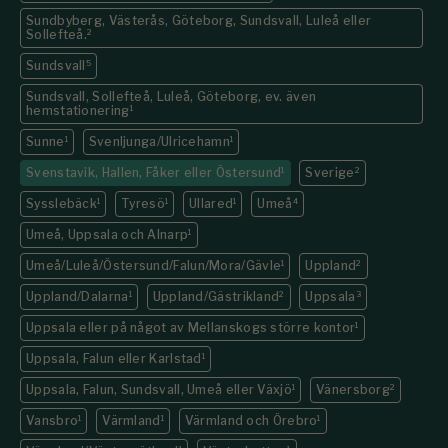
Sundbyberg, Västerås, Göteborg, Sundsvall, Luleå eller
Sollefteå.
2
Sundsvall
5
Sundsvall, Sollefteå, Luleå, Göteborg, ev. även
hemstationering
1
Sunne
1
Svenljunga/Ulricehamn
1
Svenstavik, Hallen, Fåker eller Östersund
1
Sverige
2
Sysslebäck
1
Tyresö
1
Ullared
1
Umeå
4
Umeå, Uppsala och Alnarp
1
Umeå/Luleå/Östersund/Falun/Mora/Gävle
1
Uppland
2
Uppland/Dalarna
1
Uppland/Gästrikland
2
Uppsala
3
Uppsala eller på något av Mellanskogs större kontor
1
Uppsala, Falun eller Karlstad
1
Uppsala, Falun, Sundsvall, Umeå eller Växjö
1
Vänersborg
2
Vansbro
1
Värmland
1
Värmland och Örebro
1