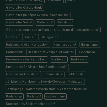
Frövi - Gävle - Karlsborg
Gällivare
Gävle
Gävle eller Österbybruk
1
Gävle eller på något av våra lokala kontor
1
Gävle eller Solna
1
Global roll
1
Götaland
3
Göteborg, men det kan även bli aktuellt med hemstationering
1
Götene
2
Grums
2
Hälsingland
2
Hälsingland eller Härjedalen
1
Hammarstrand
1
Hargshamn
1
Härnösand
1
Hässleholm, Växjö eller Kalmar
1
Hedemora
1
Hedemora eller Sandviken
1
Hjältevad
1
Hudiksvall
2
Huvudorter är Alnarp, Umeå och Uppsala
1
Inom distrikt Småland
1
Johannishus
1
Jokkmokk
1
Jönköping/Norrköping/Skövde/Göteborg/Halmstad
1
Jönköpings-, Dalarnas/Värmlands & Västerbottens län
1
Karlsborg
2
Karlstad
2
Katrineholm
2
Katrineholm, Södermanlands län
1