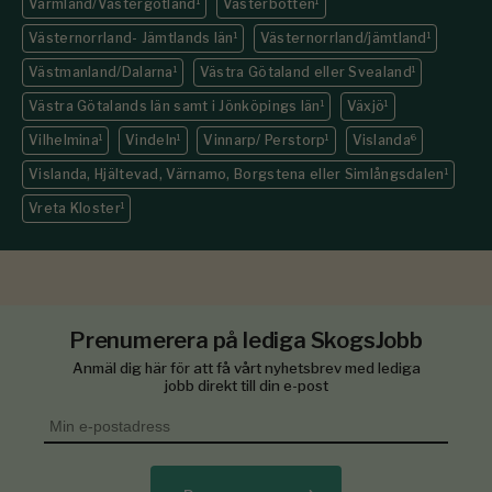
Värmland/Västergötland
1
Västerbotten
1
Västernorrland- Jämtlands län
1
Västernorrland/jämtland
1
Västmanland/Dalarna
1
Västra Götaland eller Svealand
1
Västra Götalands län samt i Jönköpings län
1
Växjö
1
Vilhelmina
1
Vindeln
1
Vinnarp/ Perstorp
1
Vislanda
6
Vislanda, Hjältevad, Värnamo, Borgstena eller Simlångsdalen
1
Vreta Kloster
1
Prenumerera på lediga SkogsJobb
Anmäl dig här för att få vårt nyhetsbrev med lediga
jobb direkt till din e-post