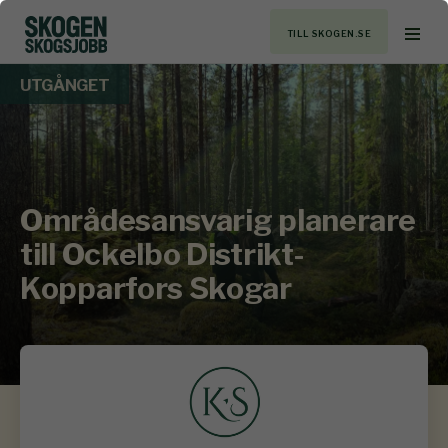
TILL SKOGEN.SE
UTGÅNGET
Områdesansvarig planerare
till Ockelbo Distrikt-
Kopparfors Skogar