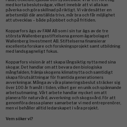
med korta beslutsvägar, vilket innebär att vi alla kan
påverka och göra skillnad på riktigt. Vi värdesätter en
arbetsmiljö där anställda trivs, mår bra och får möjlighet
att utvecklas – både på jobbet och på fritiden.
Kopparfors ägs av FAM AB som i sin tur ägs av de tre
största Wallenbergsstiftelsena genom ägarbolaget
Wallenberg Investment AB. Stiftelserna finansierar
excellenta forskare och forskningsprojekt samt utbildning
med landsgagneligt fokus.
Kopparfors vision är att skapa långsiktig nytta med sina
skogar. Det handlar om att bevara den biologiska
mångfalden, främja skogens klimatnytta och samtidigt
skapa förutsättningar för framtida generationers
avverkningar. Många av våra planeringsbeslut sträcker sig
över 100 år framåt i tiden, vilket ger en unik och spännande
arbetsutmaning. Vårt arbete handlar mycket om att
planera för naturvård, avverkning och skogsvård. För att
genomföra dessa planer samarbetar vi med entreprenörer,
men vi behåller alltid ledarskapet i våra projekt.
Vem söker vi?