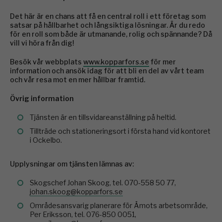
Det här är en chans att få en central roll i ett företag som
satsar på hållbarhet och långsiktiga lösningar. Är du redo
för en roll som både är utmanande, rolig och spännande? Då
vill vi höra från dig!
Besök vår webbplats
www.kopparfors.se
för mer
information och ansök idag för att bli en del av vårt team
och vår resa mot en mer hållbar framtid.
Övrig information
Tjänsten är en tillsvidareanställning på heltid.
Tillträde och stationeringsort i första hand vid kontoret
i Ockelbo.
Upplysningar om tjänsten lämnas av:
Skogschef Johan Skoog, tel. 070-558 50 77,
johan.skoog@kopparfors.se
Områdesansvarig planerare för Åmots arbetsområde,
Per Eriksson, tel. 076-850 0051,