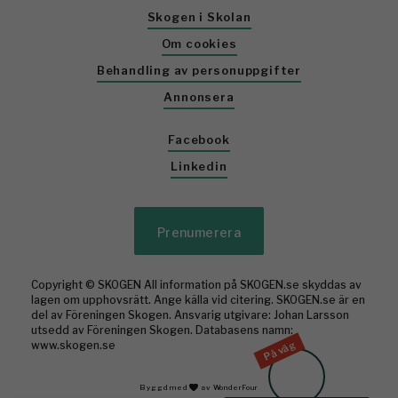
Skogen i Skolan
Om cookies
Behandling av personuppgifter
Annonsera
Facebook
Linkedin
Prenumerera
Copyright © SKOGEN All information på SKOGEN.se skyddas av
lagen om upphovsrätt. Ange källa vid citering. SKOGEN.se är en
del av Föreningen Skogen. Ansvarig utgivare: Johan Larsson
utsedd av Föreningen Skogen. Databasens namn:
www.skogen.se
På väg
Byggd med
av WonderFour