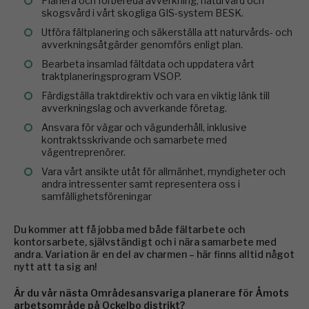
Planera och förbereda avverkning, naturvård och
skogsvård i vårt skogliga GIS-system BESK.
Utföra fältplanering och säkerställa att naturvårds- och
avverkningsåtgärder genomförs enligt plan.
Bearbeta insamlad fältdata och uppdatera vårt
traktplaneringsprogram VSOP.
Färdigställa traktdirektiv och vara en viktig länk till
avverkningslag och avverkande företag.
Ansvara för vägar och vägunderhåll, inklusive
kontraktsskrivande och samarbete med
vägentreprenörer.
Vara vårt ansikte utåt för allmänhet, myndigheter och
andra intressenter samt representera oss i
samfällighetsföreningar
Du kommer att få jobba med både fältarbete och
kontorsarbete, självständigt och i nära samarbete med
andra. Variation är en del av charmen – här finns alltid något
nytt att ta sig an!
Är du vår nästa Områdesansvariga planerare för Åmots
arbetsområde på Ockelbo distrikt?