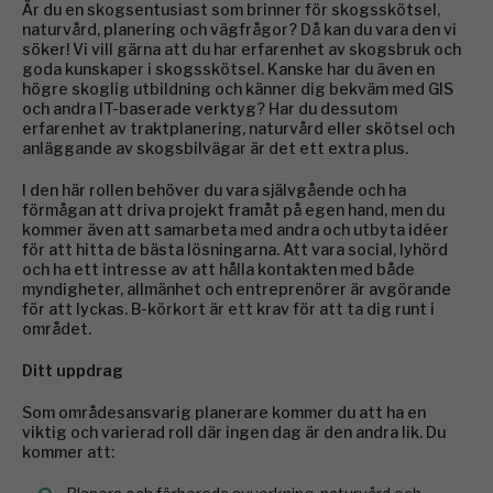
Är du en skogsentusiast som brinner för skogsskötsel,
naturvård, planering och vägfrågor? Då kan du vara den vi
söker! Vi vill gärna att du har erfarenhet av skogsbruk och
goda kunskaper i skogsskötsel. Kanske har du även en
högre skoglig utbildning och känner dig bekväm med GIS
och andra IT-baserade verktyg? Har du dessutom
erfarenhet av traktplanering, naturvård eller skötsel och
anläggande av skogsbilvägar är det ett extra plus.
I den här rollen behöver du vara självgående och ha
förmågan att driva projekt framåt på egen hand, men du
kommer även att samarbeta med andra och utbyta idéer
för att hitta de bästa lösningarna. Att vara social, lyhörd
och ha ett intresse av att hålla kontakten med både
myndigheter, allmänhet och entreprenörer är avgörande
för att lyckas. B-körkort är ett krav för att ta dig runt i
området.
Ditt uppdrag
Som områdesansvarig planerare kommer du att ha en
viktig och varierad roll där ingen dag är den andra lik. Du
kommer att: