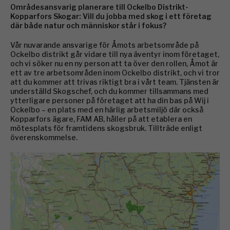
Områdesansvarig planerare till Ockelbo Distrikt-
Kopparfors Skogar: Vill du jobba med skog i ett företag
där både natur och människor står i fokus?
Vår nuvarande ansvarige för Åmots arbetsområde på
Ockelbo distrikt går vidare till nya äventyr inom företaget,
och vi söker nu en ny person att ta över den rollen, Åmot är
ett av tre arbetsområden inom Ockelbo distrikt, och vi tror
att du kommer att trivas riktigt bra i vårt team. Tjänsten är
underställd Skogschef, och du kommer tillsammans med
ytterligare personer på företaget att ha din bas på Wij i
Ockelbo – en plats med en härlig arbetsmiljö där också
Kopparfors ägare, FAM AB, håller på att etablera en
mötesplats för framtidens skogsbruk. Tillträde enligt
överenskommelse.