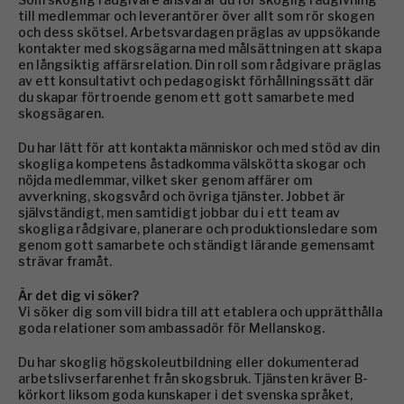
till medlemmar och leverantörer över allt som rör skogen
och dess skötsel. Arbetsvardagen präglas av uppsökande
kontakter med skogsägarna med målsättningen att skapa
en långsiktig affärsrelation. Din roll som rådgivare präglas
av ett konsultativt och pedagogiskt förhållningssätt där
du skapar förtroende genom ett gott samarbete med
skogsägaren.
Du har lätt för att kontakta människor och med stöd av din
skogliga kompetens åstadkomma välskötta skogar och
nöjda medlemmar, vilket sker genom affärer om
avverkning, skogsvård och övriga tjänster. Jobbet är
självständigt, men samtidigt jobbar du i ett team av
skogliga rådgivare, planerare och produktionsledare som
genom gott samarbete och ständigt lärande gemensamt
strävar framåt.
Är det dig vi söker?
Vi söker dig som vill bidra till att etablera och upprätthålla
goda relationer som ambassadör för Mellanskog.
Du har skoglig högskoleutbildning eller dokumenterad
arbetslivserfarenhet från skogsbruk. Tjänsten kräver B-
körkort liksom goda kunskaper i det svenska språket,