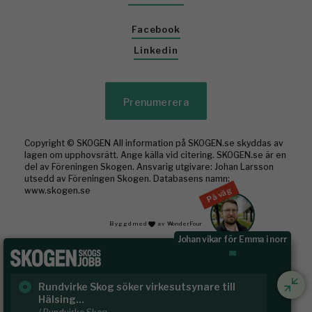
Facebook
Linkedin
Prenumerera
Copyright © SKOGEN All information på SKOGEN.se skyddas av
lagen om upphovsrätt. Ange källa vid citering. SKOGEN.se är en
del av Föreningen Skogen. Ansvarig utgivare: Johan Larsson
utsedd av Föreningen Skogen. Databasens namn:
På väg
www.skogen.se
Byggd med
av WonderFour
Johan vikar för Emma i norr
Rundvirke Skog söker virkesutsynare till
Sk
Hälsing...
/ S