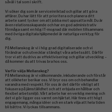
såväl i tal som i skrift.
Vi söker dig som är serviceinriktad och gillar att göra
affärer. Du har lätt för att prioritera och planera ditt
arbete samt tycker om att jobba mot uppsatta mål. Du är
även relationsskapande och har en god administrativ
förmåga samt en hög IT-mognad där mobilen tillsammans
med övriga digitala hjälpmedel är naturliga verktyg för
dig.
På Mellanskog är vi i hög grad digitaliserade och vi
förändrar och utvecklar ständigt våra arbetssätt. Därför
tror vi att du drivs av effektivisering och gillar utveckling –
då kommer du att trivas bra hos oss.
Varför välja Mellanskog?
På Mellanskog är vi välkomnande, inkluderande och förstår
att olikheter berikar oss. Vi bryr oss om och behandlar
varandra med respekt. För oss är det därför viktigt att
fokusera på jämställdhet och att erbjuda en hållbar och
flexibel arbetsmiljö. Vårt arbete har en verklig mening och
det vi gör ligger oss varmt om hjärtat. Här finns ett högt
engagemang, många idéer och en stark vilja att hela tiden
bli bättre. Vi lyckas tillsammans.