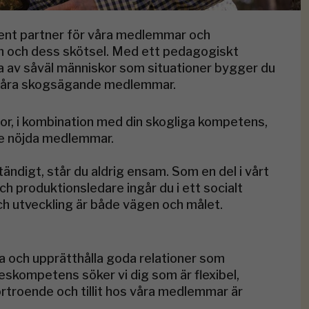
ent partner för våra medlemmar och
gen och dess skötsel. Med ett pedagogiskt
sa av såväl människor som situationer bygger du
till våra skogsägande medlemmar.
gor, i kombination med din skogliga kompetens,
ge nöjda medlemmar.
ändigt, står du aldrig ensam. Som en del i vårt
h produktionsledare ingår du i ett socialt
 utveckling är både vägen och målet.
lera och upprätthålla goda relationer som
skompetens söker vi dig som är flexibel,
örtroende och tillit hos våra medlemmar är