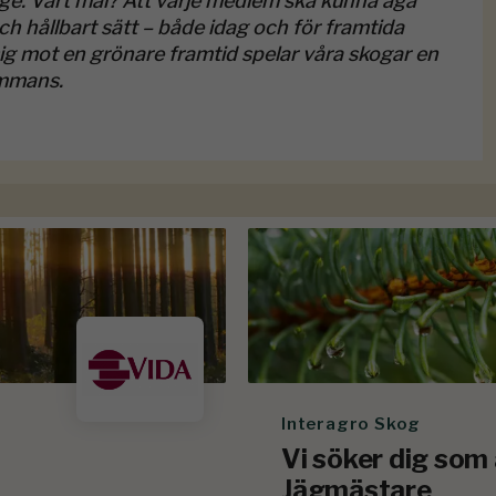
ge. Vårt mål? Att varje medlem ska kunna äga
och hållbart sätt – både idag och för framtida
 sig mot en grönare framtid spelar våra skogar en
ammans.
Interagro Skog
Vi söker dig som
Jägmästare