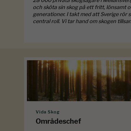
28 000 privata skogsägare i Mellansveri
och sköta sin skog på ett fritt, lönsamt 
generationer. I takt med att Sverige rör
central roll. Vi tar hand om skogen tills
Vida Skog
Områdeschef