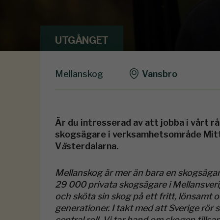
UTGÅNGET
Mellanskog
Vansbro
Är du intresserad av att jobba i vårt 
skogsägare i verksamhetsområde Mitt? 
V
ä
sterdalarna.
Mellanskog är mer än bara en skogsägar
29 000 privata skogsägare i Mellansveri
och sköta sin skog på ett fritt, lönsamt 
generationer. I takt med att Sverige rör
central roll. Vi tar hand om skogen tills