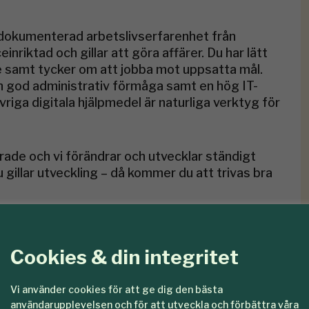
r dokumenterad arbetslivserfarenhet från
inriktad och gillar att göra affärer. Du har lätt
ete samt tycker om att jobba mot uppsatta mål.
n god administrativ förmåga samt en hög IT-
iga digitala hjälpmedel är naturliga verktyg för
erade och vi förändrar och utvecklar ständigt
u gillar utveckling – då kommer du att trivas bra
 vårt verksamhetsområde och kräver B-körkort
ket, såväl i tal som i skrift.
Cookies & din integritet
Vi använder cookies för att ge dig den bästa
erande och förstår att olikheter berikar oss. Vi
användarupplevelsen och för att utveckla och förbättra våra