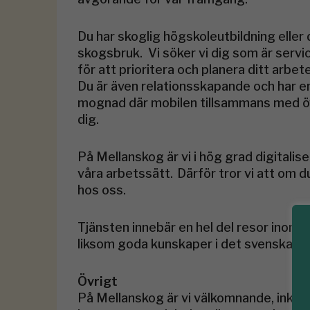
Du har skoglig högskoleutbildning elle
skogsbruk. Vi söker vi dig som är service
för att prioritera och planera ditt arb
Du är även relationsskapande och har e
mognad där mobilen tillsammans med övr
dig.
På Mellanskog är vi i hög grad digitalis
våra arbetssätt. Därför tror vi att om d
hos oss.
Tjänsten innebär en hel del resor inom
liksom goda kunskaper i det svenska språ
Övrigt
På Mellanskog är vi välkomnande, inklud