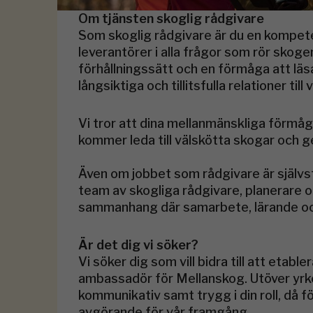
Om tjänsten skoglig rådgivare
Som skoglig rådgivare är du en kompet
leverantörer i alla frågor som rör sko
förhållningssätt och en förmåga att lä
långsiktiga och tillitsfulla relationer 
Vi tror att dina mellanmänskliga förmå
kommer leda till välskötta skogar och 
Även om jobbet som rådgivare är självst
team av skogliga rådgivare, planerare oc
sammanhang där samarbete, lärande och
Är det dig vi söker?
Vi söker dig som vill bidra till att etab
ambassadör för Mellanskog. Utöver yrke
kommunikativ samt trygg i din roll, då f
avgörande för vår framgång.