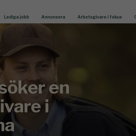
Lediga jobb
Annonsera
Arbetsgivare i fokus
söker en
ivare i
na