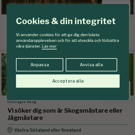
Cookies & din integritet
Vida Skog
Områdeschef
Vi använder cookies för att ge dig den bästa
användarupplevelsen och för att utveckla och förbättra
Hjältevad
våra tjänster.
Läs mer
Anpassa
Avvisa alla
Acceptera alla
Interagro Skog
Vi söker dig som är Skogsmästare eller
Jägmästare
Västra Götaland eller Svealand