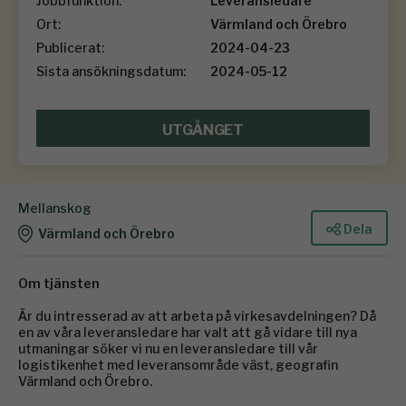
Jobbfunktion:
Leveransledare
Ort:
Värmland och Örebro
Publicerat:
2024-04-23
Sista ansökningsdatum:
2024-05-12
UTGÅNGET
Mellanskog
Dela
Värmland och Örebro
Om tjänsten
Är du intresserad av att arbeta på virkesavdelningen? Då
en av våra leveransledare har valt att gå vidare till nya
utmaningar söker vi nu en leveransledare till vår
logistikenhet med leveransområde väst, geografin
Värmland och Örebro.