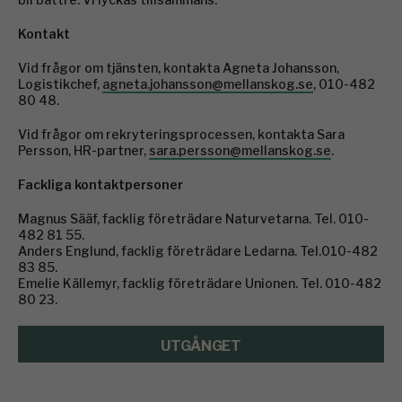
Kontakt
Vid frågor om tjänsten, kontakta Agneta Johansson,
Logistikchef,
agneta.johansson@mellanskog.se
, 010-482
80 48.
Vid frågor om rekryteringsprocessen, kontakta Sara
Persson, HR-partner,
sara.persson@mellanskog.se
.
Fackliga kontaktpersoner
Magnus Sääf, facklig företrädare Naturvetarna. Tel. 010-
482 81 55.
Anders Englund, facklig företrädare Ledarna. Tel.010-482
83 85.
Emelie Källemyr, facklig företrädare Unionen. Tel. 010-482
80 23.
UTGÅNGET