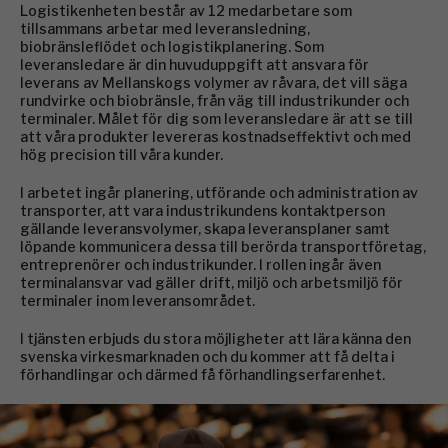
Logistikenheten består av 12 medarbetare som
tillsammans arbetar med leveransledning,
biobränsleflödet och logistikplanering. Som
leveransledare är din huvuduppgift att ansvara för
leverans av Mellanskogs volymer av råvara, det vill säga
rundvirke och biobränsle, från väg till industrikunder och
terminaler. Målet för dig som leveransledare är att se till
att våra produkter levereras kostnadseffektivt och med
hög precision till våra kunder.
I arbetet ingår planering, utförande och administration av
transporter, att vara industrikundens kontaktperson
gällande leveransvolymer, skapa leveransplaner samt
löpande kommunicera dessa till berörda transportföretag,
entreprenörer och industrikunder. I rollen ingår även
terminalansvar vad gäller drift, miljö och arbetsmiljö för
terminaler inom leveransområdet.
I tjänsten erbjuds du stora möjligheter att lära känna den
svenska virkesmarknaden och du kommer att få delta i
förhandlingar och därmed få förhandlingserfarenhet.