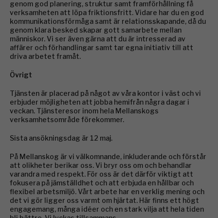
genom god planering, struktur samt framförhållning få
verksamheten att löpa friktionsfritt. Vidare har du en god
kommunikationsförmåga samt är relationsskapande, då du
genom klara besked skapar gott samarbete mellan
människor. Vi ser även gärna att du är intresserad av
affärer och förhandlingar samt tar egna initiativ till att
driva arbetet framåt.
Övrigt
Tjänsten är placerad på något av våra kontor i väst och vi
erbjuder möjligheten att jobba hemifrån några dagar i
veckan. Tjänsteresor inom hela Mellanskogs
verksamhetsområde förekommer.
Sista ansökningsdag är 12 maj.
På Mellanskog är vi välkomnande, inkluderande och förstår
att olikheter berikar oss. Vi bryr oss om och behandlar
varandra med respekt. För oss är det därför viktigt att
fokusera på jämställdhet och att erbjuda en hållbar och
flexibel arbetsmiljö. Vårt arbete har en verklig mening och
det vi gör ligger oss varmt om hjärtat. Här finns ett högt
engagemang, många idéer och en stark vilja att hela tiden
bli bättre. Vi lyckas tillsammans.