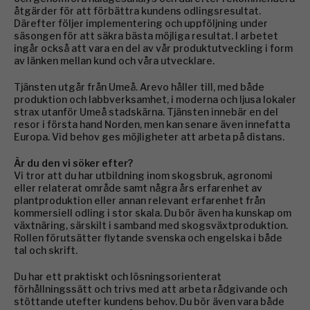
åtgärder för att förbättra kundens odlingsresultat.
Därefter följer implementering och uppföljning under
säsongen för att säkra bästa möjliga resultat. I arbetet
ingår också att vara en del av vår produktutveckling i form
av länken mellan kund och våra utvecklare.
Tjänsten utgår från Umeå. Arevo håller till, med både
produktion och labbverksamhet, i moderna och ljusa lokaler
strax utanför Umeå stadskärna. Tjänsten innebär en del
resor i första hand Norden, men kan senare även innefatta
Europa. Vid behov ges möjligheter att arbeta på distans.
Är du den vi söker efter?
Vi tror att du har utbildning inom skogsbruk, agronomi
eller relaterat område samt några års erfarenhet av
plantproduktion eller annan relevant erfarenhet från
kommersiell odling i stor skala. Du bör även ha kunskap om
växtnäring, särskilt i samband med skogsväxtproduktion.
Rollen förutsätter flytande svenska och engelska i både
tal och skrift.
Du har ett praktiskt och lösningsorienterat
förhållningssätt och trivs med att arbeta rådgivande och
stöttande utefter kundens behov. Du bör även vara både