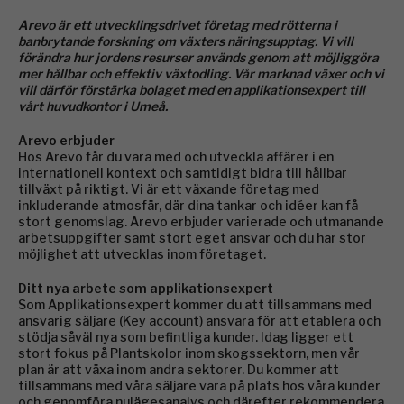
Arevo är ett utvecklingsdrivet företag med rötterna i
banbrytande forskning om växters näringsupptag. Vi vill
förändra hur jordens resurser används genom att möjliggöra
mer hållbar och effektiv växtodling.
Vår marknad växer och vi
vill därför förstärka bolaget med en applikationsexpert till
vårt huvudkontor i Umeå.
Arevo erbjuder
Hos Arevo får du vara med och utveckla affärer i en
internationell kontext och samtidigt bidra till hållbar
tillväxt på riktigt. Vi är ett växande företag med
inkluderande atmosfär, där dina tankar och idéer kan få
stort genomslag. Arevo erbjuder varierade och utmanande
arbetsuppgifter samt stort eget ansvar och du har stor
möjlighet att utvecklas inom företaget.
Ditt nya arbete som applikationsexpert
Som Applikationsexpert kommer du att tillsammans med
ansvarig säljare (Key account) ansvara för att etablera och
stödja såväl nya som befintliga kunder. Idag ligger ett
stort fokus på Plantskolor inom skogssektorn, men vår
plan är att växa inom andra sektorer. Du kommer att
tillsammans med våra säljare vara på plats hos våra kunder
och genomföra nulägesanalys och därefter rekommendera