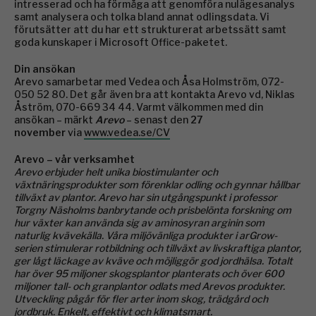
intresserad och ha förmåga att genomföra nulägesanalys
samt analysera och tolka bland annat odlingsdata. Vi
förutsätter att du har ett strukturerat arbetssätt samt
goda kunskaper i Microsoft Office-paketet.
Din ansökan
Arevo samarbetar med Vedea och Åsa Holmström, 072-
050 52 80. Det går även bra att kontakta Arevo vd, Niklas
Åström, 070-669 34 44. Varmt välkommen med din
ansökan – märkt
Arevo
– senast den
27
november
via
www.vedea.se/CV
Arevo – vår verksamhet
Arevo erbjuder helt unika biostimulanter och
växtnäringsprodukter som förenklar odling och gynnar hållbar
tillväxt av plantor. Arevo har sin utgångspunkt i professor
Torgny Näsholms banbrytande och prisbelönta forskning om
hur växter kan använda sig av aminosyran arginin som
naturlig kvävekälla. Våra miljövänliga produkter i arGrow-
serien stimulerar rotbildning och tillväxt av livskraftiga plantor,
ger lågt läckage av kväve och möjliggör god jordhälsa. Totalt
har över 95 miljoner skogsplantor planterats och över 600
miljoner tall- och granplantor odlats med Arevos produkter.
Utveckling pågår för fler arter inom skog, trädgård och
jordbruk. Enkelt, effektivt och klimatsmart.