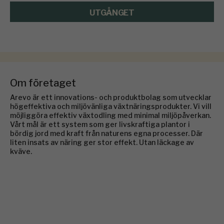
UTGÅNGET
Om företaget
Arevo är ett innovations- och produktbolag som utvecklar
högeffektiva och miljövänliga växtnäringsprodukter.
Vi vill
möjliggöra effektiv växtodling med minimal miljöpåverkan.
Vårt mål är ett system som ger livskraftiga plantor i
bördig jord med kraft från naturens egna processer. Där
liten insats av näring ger stor effekt. Utan läckage av
kväve.