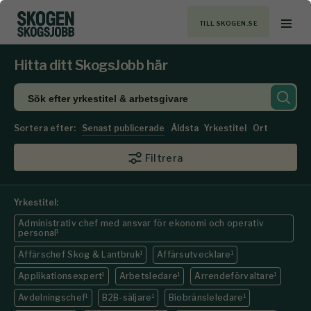
TILL SKOGEN.SE
Hitta ditt SkogsJobb här
Sortera efter:
Senast publicerade
Äldsta
Yrkestitel
Ort
Filtrera
Yrkestitel:
Administrativ chef med ansvar för ekonomi och operativ
personal
1
Affärschef Skog & Lantbruk
1
Affärsutvecklare
1
Applikationsexpert
1
Arbetsledare
1
Arrendeförvaltare
1
Avdelningschef
1
B2B-säljare
1
Biobränsleledare
1