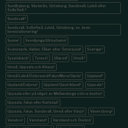
Sundbyberg, Västerås, Göteborg, Sundsvall, Luleå eller
Sollefteå.
2
Sundsvall
5
Sundsvall, Sollefteå, Luleå, Göteborg, ev. även
hemstationering
1
Sunne
1
Svenljunga/Ulricehamn
1
Svenstavik, Hallen, Fåker eller Östersund
1
Sverige
2
Sysslebäck
1
Tyresö
1
Ullared
1
Umeå
4
Umeå, Uppsala och Alnarp
1
Umeå/Luleå/Östersund/Falun/Mora/Gävle
1
Uppland
2
Uppland/Dalarna
1
Uppland/Gästrikland
2
Uppsala
3
Uppsala eller på något av Mellanskogs större kontor
1
Uppsala, Falun eller Karlstad
1
Uppsala, Falun, Sundsvall, Umeå eller Växjö
1
Vänersborg
2
Vansbro
1
Värmland
1
Värmland och Örebro
1