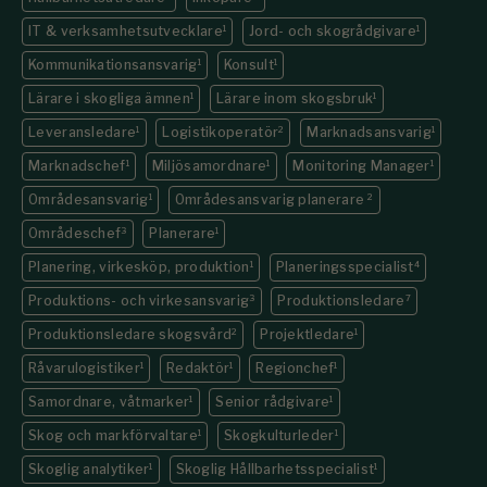
IT & verksamhetsutvecklare
1
Jord- och skogrådgivare
1
Kommunikations­ansvarig
1
Konsult
1
Lärare i skogliga ämnen
1
Lärare inom skogsbruk
1
Leveransledare
1
Logistikoperatör
2
Marknadsansvarig
1
Marknadschef
1
Miljösamordnare
1
Monitoring Manager
1
Områdesansvarig
1
Områdesansvarig planerare
2
Områdeschef
3
Planerare
1
Planering, virkesköp, produktion
1
Planeringsspecialist
4
Produktions- och virkesansvarig
3
Produktionsledare
7
Produktionsledare skogsvård
2
Projektledare
1
Råvarulogistiker
1
Redaktör
1
Regionchef
1
Samordnare, våtmarker
1
Senior rådgivare
1
Skog och markförvaltare
1
Skogkulturleder
1
Skoglig analytiker
1
Skoglig Hållbarhetsspecialist
1