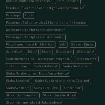
Østfold (region Havass) Norge
1
Östra Götaland
1
Överkalix, Övertorneå eller enligt överenskommelse
1
Perstorp
1
Piteå
2
Placering på något av våra 23 kontor runtom i Sverige.
1
placeringsort enligt överenskommelse
0
Placeringsort enligt överenskommelse
1
Plats Ospecificerat län (Sverige)
1
Sala
1
Sala och Djurås
1
Sandviken
2
Skåne
1
Skara
1
Skaraborg
1
Skärblacka
2
Södermanlands län Placeringsort enligt ö.k.
1
Södra Dalarna
3
södra Götaland
1
Södra Götaland
2
Södra Norrbotten
3
Södra Norrbotten och Norra Västerbotten
1
Södra Svealand
3
Södra Svealand eller Norra Götaland
1
SödraSvealand
1
Solna eller Gävle
1
Stockholm
2
Stockholm / Hemifrån
1
Stockholm eller Umeå
1
Stockholm, möjlighet till hybridarbete
2