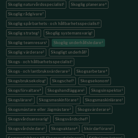
Skoglig naturvårdsspecialist
1
Skoglig planerare
4
Skoglig rådgivare
7
Skoglig spårbarhets- och hållbarhetsspecialist
1
Skoglig strateg
1
Skoglig systemansvarig
1
Skoglig teamresurs
1
Skoglig underhållsledare
2
Skoglig värderare
2
Skogligt underhåll
1
Skogs- och hållbarhetsspecialist
1
Skogs- och lantbruksvärderare
2
Skogsarbetare
4
Skogsbruksekolog
1
Skogschef
1
Skogsekonom
1
Skogsförvaltare
8
Skogshandläggare
1
Skogsinspektor
1
Skogslärare
1
Skogsmaskinförare
2
Skogsmaskinlärare
1
Skogsmästare eller Jägmästare
2
Skogsvärderare
2
Skogsvårdsansvarig
1
Skogsvårdschef
1
Skogsvårdsledare
1
Skogvaktare
4
Skördarförare
1
1
1