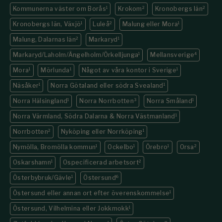
Kommunerna väster om Borås
1
Krokom
2
Kronobergs län
2
Kronobergs län, Växjö
1
Luleå
2
Malung eller Mora
1
Malung, Dalarnas län
2
Markaryd
1
Markaryd/Laholm/Ängelholm/Örkelljunga
1
Mellansverige
4
Mora
1
Mörlunda
1
Något av våra kontor i Sverige
1
Näsåker
1
Norra Götaland eller södra Svealand
1
Norra Hälsingland
1
Norra Norrbotten
3
Norra Småland
1
Norra Värmland, Södra Dalarna & Norra Västmanland
1
Norrbotten
2
Nyköping eller Norrköping
1
Nymölla, Bromölla kommun
1
Ockelbo
1
Örebro
1
Orsa
2
Oskarshamn
1
Ospecificerad arbetsort
2
Österbybruk/Gävle
1
Östersund
6
Östersund eller annan ort efter överenskommelse
1
Östersund, Vilhelmina eller Jokkmokk
1