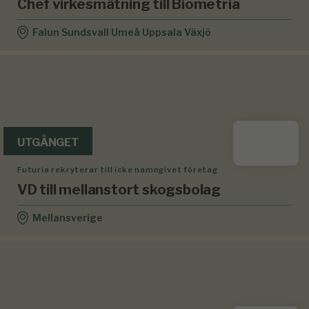
Chef virkesmätning till Biometria
Falun Sundsvall Umeå Uppsala Växjö
UTGÅNGET
Futuria rekryterar till icke namngivet företag
VD till mellanstort skogsbolag
Mellansverige