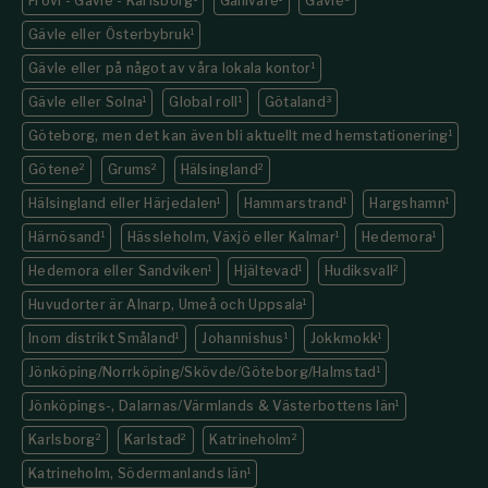
Frövi - Gävle - Karlsborg
Gällivare
Gävle
Gävle eller Österbybruk
1
Gävle eller på något av våra lokala kontor
1
Gävle eller Solna
1
Global roll
1
Götaland
3
Göteborg, men det kan även bli aktuellt med hemstationering
1
Götene
2
Grums
2
Hälsingland
2
Hälsingland eller Härjedalen
1
Hammarstrand
1
Hargshamn
1
Härnösand
1
Hässleholm, Växjö eller Kalmar
1
Hedemora
1
Hedemora eller Sandviken
1
Hjältevad
1
Hudiksvall
2
Huvudorter är Alnarp, Umeå och Uppsala
1
Inom distrikt Småland
1
Johannishus
1
Jokkmokk
1
Jönköping/Norrköping/Skövde/Göteborg/Halmstad
1
Jönköpings-, Dalarnas/Värmlands & Västerbottens län
1
Karlsborg
2
Karlstad
2
Katrineholm
2
Katrineholm, Södermanlands län
1