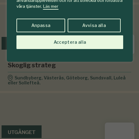
användarupplevelsen och för att utveckla och förbättra
våra tjänster.
Läs mer
Anpassa
Avvisa alla
Acceptera alla
UTGÅNGET
Svenska Kraftnät
Skoglig strateg
Sundbyberg, Västerås, Göteborg, Sundsvall, Luleå
eller Sollefteå.
UTGÅNGET