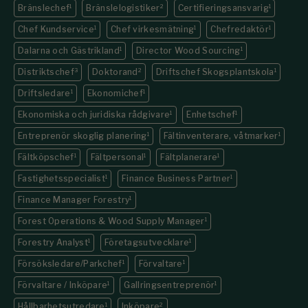
Bränslechef
1
Bränslelogistiker
2
Certifieringsansvarig
1
Chef Kundservice
1
Chef virkesmätning
1
Chefredaktör
1
Dalarna och Gästrikland
1
Director Wood Sourcing
1
Distriktschef
3
Doktorand
2
Driftschef Skogsplantskola
1
Driftsledare
1
Ekonomichef
1
Ekonomiska och juridiska rådgivare
1
Enhetschef
1
Entreprenör skoglig planering
1
Fältinventerare, våtmarker
1
Fältköpschef
1
Fältpersonal
1
Fältplanerare
1
Fastighets­specialist
1
Finance Business Partner
1
Finance Manager Forestry
1
Forest Operations & Wood Supply Manager
1
Forestry Analyst
1
Företagsutvecklare
1
Försöksledare/Parkchef
1
Förvaltare
1
Förvaltare / Inköpare
1
Gallringsentreprenör
1
Hållbarhetsutredare
1
Inköpare
2