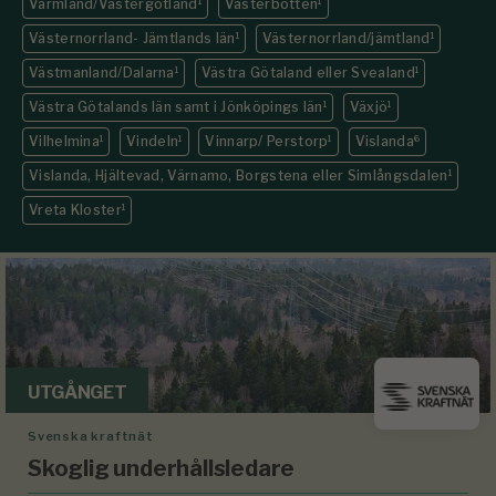
Värmland/Västergötland
1
Västerbotten
1
Västernorrland- Jämtlands län
1
Västernorrland/jämtland
1
Västmanland/Dalarna
1
Västra Götaland eller Svealand
1
Västra Götalands län samt i Jönköpings län
1
Växjö
1
Vilhelmina
1
Vindeln
1
Vinnarp/ Perstorp
1
Vislanda
6
Vislanda, Hjältevad, Värnamo, Borgstena eller Simlångsdalen
1
Vreta Kloster
1
UTGÅNGET
Svenska kraftnät
Skoglig underhållsledare