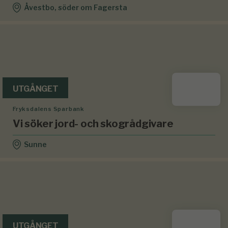
Åvestbo, söder om Fagersta
UTGÅNGET
Fryksdalens Sparbank
Vi söker jord- och skogrådgivare
Sunne
UTGÅNGET