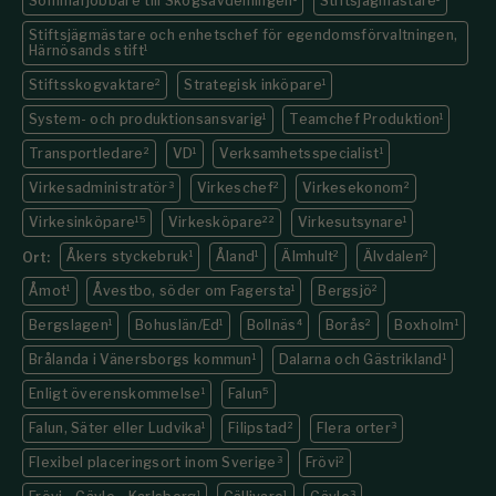
Sommarjobbare till Skogsavdelningen
Stiftsjägmästare
Stiftsjägmästare och enhetschef för egendomsförvaltningen,
Härnösands stift
1
Stiftsskogvaktare
2
Strategisk inköpare
1
System- och produktionsansvarig
1
Teamchef Produktion
1
Transportledare
2
VD
1
Verksamhetsspecialist
1
Virkesadministratör
3
Virkeschef
2
Virkesekonom
2
Virkesinköpare
15
Virkesköpare
22
Virkesutsynare
1
Åkers styckebruk
1
Åland
1
Älmhult
2
Älvdalen
2
Ort:
Åmot
1
Åvestbo, söder om Fagersta
1
Bergsjö
2
Bergslagen
1
Bohuslän/Ed
1
Bollnäs
4
Borås
2
Boxholm
1
Brålanda i Vänersborgs kommun
1
Dalarna och Gästrikland
1
Enligt överenskommelse
1
Falun
5
Falun, Säter eller Ludvika
1
Filipstad
2
Flera orter
3
Flexibel placeringsort inom Sverige
3
Frövi
2
1
1
3