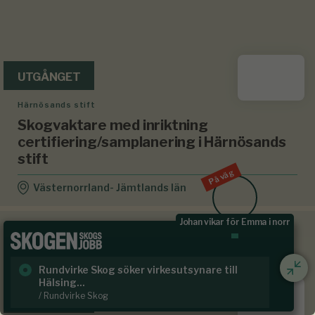
UTGÅNGET
Härnösands stift
Skogvaktare med inriktning
certifiering/samplanering i Härnösands
stift
På väg
Västernorrland- Jämtlands län
Johan vikar för Emma i norr
Rundvirke Skog söker virkesutsynare till
Sk
Hälsing...
/ S
/ Rundvirke Skog
UTGÅNGET