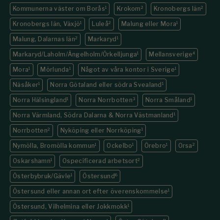
Kommunerna väster om Borås
1
Krokom
2
Kronobergs län
2
Kronobergs län, Växjö
1
Luleå
2
Malung eller Mora
1
Malung, Dalarnas län
2
Markaryd
1
Markaryd/Laholm/Ängelholm/Örkelljunga
1
Mellansverige
4
Mora
1
Mörlunda
1
Något av våra kontor i Sverige
1
Näsåker
1
Norra Götaland eller södra Svealand
1
Norra Hälsingland
1
Norra Norrbotten
3
Norra Småland
1
Norra Värmland, Södra Dalarna & Norra Västmanland
1
Norrbotten
2
Nyköping eller Norrköping
1
Nymölla, Bromölla kommun
1
Ockelbo
1
Örebro
1
Orsa
2
Oskarshamn
1
Ospecificerad arbetsort
2
Österbybruk/Gävle
1
Östersund
6
Östersund eller annan ort efter överenskommelse
1
Östersund, Vilhelmina eller Jokkmokk
1