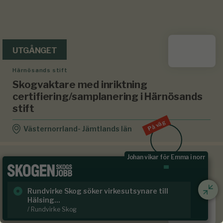
UTGÅNGET
Härnösands stift
Skogvaktare med inriktning
certifiering/samplanering i Härnösands
stift
På väg
Västernorrland- Jämtlands län
Johan vikar för Emma i norr
Rundvirke Skog söker virkesutsynare till
Sk
Hälsing...
/ S
UTGÅNGET
/ Rundvirke Skog