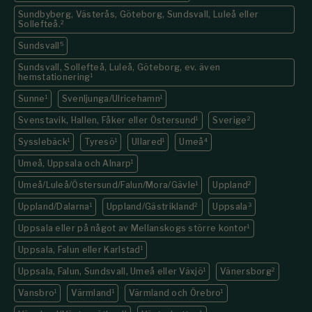
Sundbyberg, Västerås, Göteborg, Sundsvall, Luleå eller
Sollefteå.
2
Sundsvall
5
Sundsvall, Sollefteå, Luleå, Göteborg, ev. även
hemstationering
1
Sunne
1
Svenljunga/Ulricehamn
1
Svenstavik, Hallen, Fåker eller Östersund
1
Sverige
2
Sysslebäck
1
Tyresö
1
Ullared
1
Umeå
4
Umeå, Uppsala och Alnarp
1
Umeå/Luleå/Östersund/Falun/Mora/Gävle
1
Uppland
2
Uppland/Dalarna
1
Uppland/Gästrikland
2
Uppsala
3
Uppsala eller på något av Mellanskogs större kontor
1
Uppsala, Falun eller Karlstad
1
Uppsala, Falun, Sundsvall, Umeå eller Växjö
1
Vänersborg
2
Vansbro
1
Värmland
1
Värmland och Örebro
1