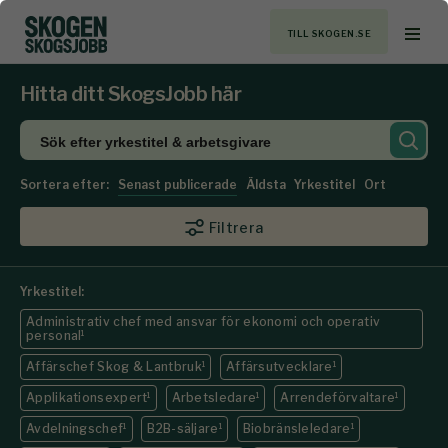
TILL SKOGEN.SE
Hitta ditt SkogsJobb här
Sortera efter:
Senast publicerade
Äldsta
Yrkestitel
Ort
Filtrera
Yrkestitel:
Administrativ chef med ansvar för ekonomi och operativ
personal
1
Affärschef Skog & Lantbruk
1
Affärsutvecklare
1
Applikationsexpert
1
Arbetsledare
1
Arrendeförvaltare
1
Avdelningschef
1
B2B-säljare
1
Biobränsleledare
1