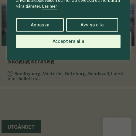
användarupplevelsen och för att utveckla och förbättra
våra tjänster.
Läs mer
Anpassa
Avvisa alla
UTGÅNGET
Acceptera alla
Svenska Kraftnät
Skoglig strateg
Sundbyberg, Västerås, Göteborg, Sundsvall, Luleå
eller Sollefteå.
UTGÅNGET