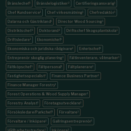
Bränslechef
1
Bränslelogistiker
2
Certifieringsansvarig
1
Chef Kundservice
1
Chef virkesmätning
1
Chefredaktör
1
Dalarna och Gästrikland
1
Director Wood Sourcing
1
Distriktschef
3
Doktorand
2
Driftschef Skogsplantskola
1
Driftsledare
1
Ekonomichef
1
Ekonomiska och juridiska rådgivare
1
Enhetschef
1
Entreprenör skoglig planering
1
Fältinventerare, våtmarker
1
Fältköpschef
1
Fältpersonal
1
Fältplanerare
1
Fastighets­specialist
1
Finance Business Partner
1
Finance Manager Forestry
1
Forest Operations & Wood Supply Manager
1
Forestry Analyst
1
Företagsutvecklare
1
Försöksledare/Parkchef
1
Förvaltare
1
Förvaltare / Inköpare
1
Gallringsentreprenör
1
Hållbarhetsutredare
1
Inköpare
2