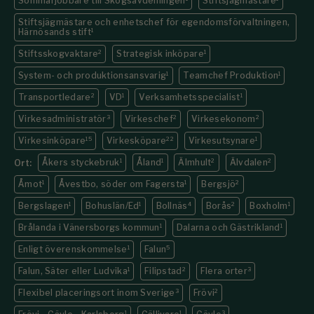
Sommarjobbare till Skogsavdelningen
Stiftsjägmästare
Stiftsjägmästare och enhetschef för egendomsförvaltningen,
Härnösands stift
1
Stiftsskogvaktare
2
Strategisk inköpare
1
System- och produktionsansvarig
1
Teamchef Produktion
1
Transportledare
2
VD
1
Verksamhetsspecialist
1
Virkesadministratör
3
Virkeschef
2
Virkesekonom
2
Virkesinköpare
15
Virkesköpare
22
Virkesutsynare
1
Åkers styckebruk
1
Åland
1
Älmhult
2
Älvdalen
2
Ort:
Åmot
1
Åvestbo, söder om Fagersta
1
Bergsjö
2
Bergslagen
1
Bohuslän/Ed
1
Bollnäs
4
Borås
2
Boxholm
1
Brålanda i Vänersborgs kommun
1
Dalarna och Gästrikland
1
Enligt överenskommelse
1
Falun
5
Falun, Säter eller Ludvika
1
Filipstad
2
Flera orter
3
Flexibel placeringsort inom Sverige
3
Frövi
2
1
1
3