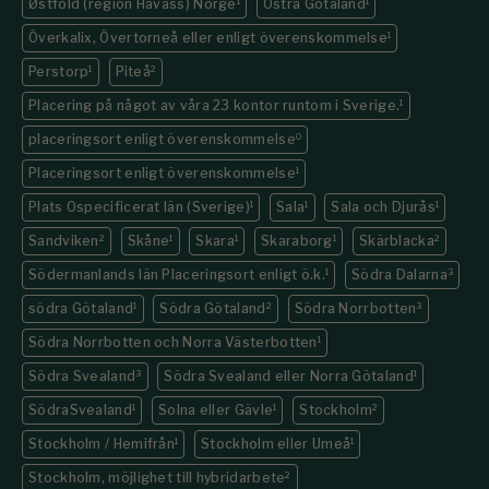
Østfold (region Havass) Norge
1
Östra Götaland
1
Överkalix, Övertorneå eller enligt överenskommelse
1
Perstorp
1
Piteå
2
Placering på något av våra 23 kontor runtom i Sverige.
1
placeringsort enligt överenskommelse
0
Placeringsort enligt överenskommelse
1
Plats Ospecificerat län (Sverige)
1
Sala
1
Sala och Djurås
1
Sandviken
2
Skåne
1
Skara
1
Skaraborg
1
Skärblacka
2
Södermanlands län Placeringsort enligt ö.k.
1
Södra Dalarna
3
södra Götaland
1
Södra Götaland
2
Södra Norrbotten
3
Södra Norrbotten och Norra Västerbotten
1
Södra Svealand
3
Södra Svealand eller Norra Götaland
1
SödraSvealand
1
Solna eller Gävle
1
Stockholm
2
Stockholm / Hemifrån
1
Stockholm eller Umeå
1
Stockholm, möjlighet till hybridarbete
2