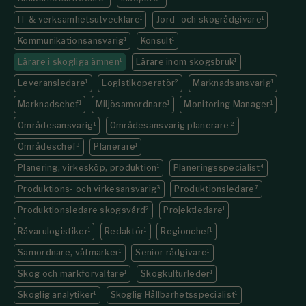
IT & verksamhetsutvecklare
1
Jord- och skogrådgivare
1
Kommunikations­ansvarig
1
Konsult
1
Lärare i skogliga ämnen
1
Lärare inom skogsbruk
1
Leveransledare
1
Logistikoperatör
2
Marknadsansvarig
1
Marknadschef
1
Miljösamordnare
1
Monitoring Manager
1
Områdesansvarig
1
Områdesansvarig planerare
2
Områdeschef
3
Planerare
1
Planering, virkesköp, produktion
1
Planeringsspecialist
4
Produktions- och virkesansvarig
3
Produktionsledare
7
Produktionsledare skogsvård
2
Projektledare
1
Råvarulogistiker
1
Redaktör
1
Regionchef
1
Samordnare, våtmarker
1
Senior rådgivare
1
Skog och markförvaltare
1
Skogkulturleder
1
Skoglig analytiker
1
Skoglig Hållbarhetsspecialist
1