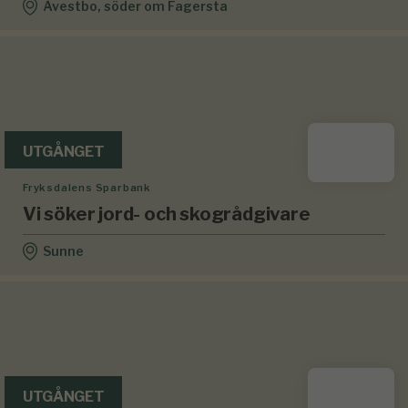
Åvestbo, söder om Fagersta
UTGÅNGET
Fryksdalens Sparbank
Vi söker jord- och skogrådgivare
Sunne
UTGÅNGET