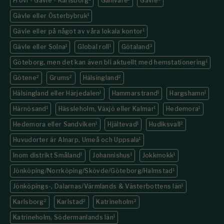
Frövi - Gävle - Karlsborg
Gällivare
Gävle
Gävle eller Österbybruk
1
Gävle eller på något av våra lokala kontor
1
Gävle eller Solna
1
Global roll
1
Götaland
3
Göteborg, men det kan även bli aktuellt med hemstationering
1
Götene
2
Grums
2
Hälsingland
2
Hälsingland eller Härjedalen
1
Hammarstrand
1
Hargshamn
1
Härnösand
1
Hässleholm, Växjö eller Kalmar
1
Hedemora
1
Hedemora eller Sandviken
1
Hjältevad
1
Hudiksvall
2
Huvudorter är Alnarp, Umeå och Uppsala
1
Inom distrikt Småland
1
Johannishus
1
Jokkmokk
1
Jönköping/Norrköping/Skövde/Göteborg/Halmstad
1
Jönköpings-, Dalarnas/Värmlands & Västerbottens län
1
Karlsborg
2
Karlstad
2
Katrineholm
2
Katrineholm, Södermanlands län
1