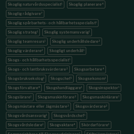
Skoglig naturvårdsspecialist
1
Skoglig planerare
4
Skoglig rådgivare
7
Skoglig spårbarhets- och hållbarhetsspecialist
1
Skoglig strateg
1
Skoglig systemansvarig
1
Skoglig teamresurs
1
Skoglig underhållsledare
2
Skoglig värderare
2
Skogligt underhåll
1
Skogs- och hållbarhetsspecialist
1
Skogs- och lantbruksvärderare
2
Skogsarbetare
4
Skogsbruksekolog
1
Skogschef
1
Skogsekonom
1
Skogsförvaltare
8
Skogshandläggare
1
Skogsinspektor
1
Skogslärare
1
Skogsmaskinförare
2
Skogsmaskinlärare
1
Skogsmästare eller Jägmästare
2
Skogsvärderare
2
Skogsvårdsansvarig
1
Skogsvårdschef
1
Skogsvårdsledare
1
Skogvaktare
4
Skördarförare
1
1
1