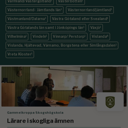
Värmland/Västergötland
1
Västerbotten
1
Västernorrland- Jämtlands län
1
Västernorrland/jämtland
1
Västmanland/Dalarna
1
Västra Götaland eller Svealand
1
Västra Götalands län samt i Jönköpings län
1
Växjö
1
Vilhelmina
1
Vindeln
1
Vinnarp/ Perstorp
1
Vislanda
6
Vislanda, Hjältevad, Värnamo, Borgstena eller Simlångsdalen
1
Vreta Kloster
1
Gammelkroppa Skogshögskola
Lärare i skogliga ämnen