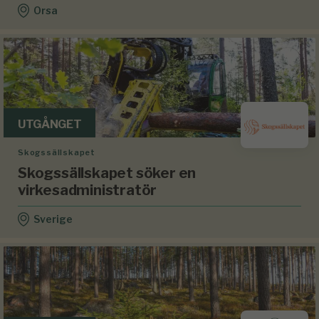
Orsa
UTGÅNGET
Skogssällskapet
Skogssällskapet söker en
virkesadministratör
Sverige