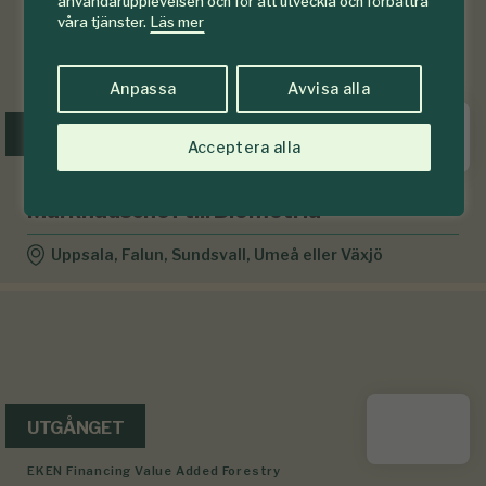
användarupplevelsen och för att utveckla och förbättra
våra tjänster.
Läs mer
Anpassa
Avvisa alla
UTGÅNGET
Acceptera alla
Biometria
Marknadschef till Biometria
Uppsala, Falun, Sundsvall, Umeå eller Växjö
UTGÅNGET
EKEN Financing Value Added Forestry