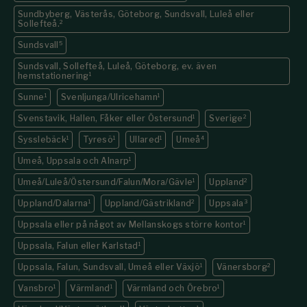
Sundbyberg, Västerås, Göteborg, Sundsvall, Luleå eller
Sollefteå.
2
Sundsvall
5
Sundsvall, Sollefteå, Luleå, Göteborg, ev. även
hemstationering
1
Sunne
1
Svenljunga/Ulricehamn
1
Svenstavik, Hallen, Fåker eller Östersund
1
Sverige
2
Sysslebäck
1
Tyresö
1
Ullared
1
Umeå
4
Umeå, Uppsala och Alnarp
1
Umeå/Luleå/Östersund/Falun/Mora/Gävle
1
Uppland
2
Uppland/Dalarna
1
Uppland/Gästrikland
2
Uppsala
3
Uppsala eller på något av Mellanskogs större kontor
1
Uppsala, Falun eller Karlstad
1
Uppsala, Falun, Sundsvall, Umeå eller Växjö
1
Vänersborg
2
Vansbro
1
Värmland
1
Värmland och Örebro
1