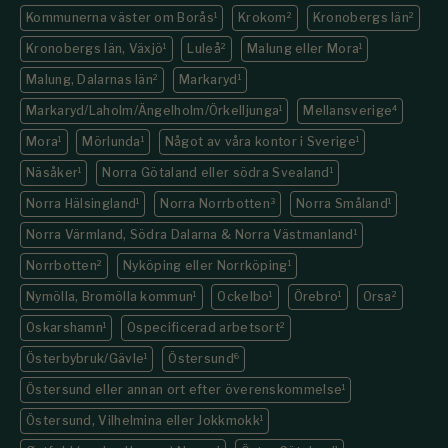
Kommunerna väster om Borås
1
Krokom
2
Kronobergs län
2
Kronobergs län, Växjö
1
Luleå
2
Malung eller Mora
1
Malung, Dalarnas län
2
Markaryd
1
Markaryd/Laholm/Ängelholm/Örkelljunga
1
Mellansverige
4
Mora
1
Mörlunda
1
Något av våra kontor i Sverige
1
Näsåker
1
Norra Götaland eller södra Svealand
1
Norra Hälsingland
1
Norra Norrbotten
3
Norra Småland
1
Norra Värmland, Södra Dalarna & Norra Västmanland
1
Norrbotten
2
Nyköping eller Norrköping
1
Nymölla, Bromölla kommun
1
Ockelbo
1
Örebro
1
Orsa
2
Oskarshamn
1
Ospecificerad arbetsort
2
Österbybruk/Gävle
1
Östersund
6
Östersund eller annan ort efter överenskommelse
1
Östersund, Vilhelmina eller Jokkmokk
1