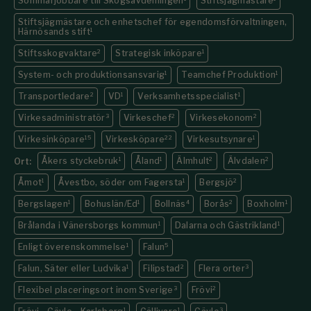
Sommarjobbare till Skogsavdelningen
Stiftsjägmästare
Stiftsjägmästare och enhetschef för egendomsförvaltningen,
Härnösands stift
1
Stiftsskogvaktare
2
Strategisk inköpare
1
System- och produktionsansvarig
1
Teamchef Produktion
1
Transportledare
2
VD
1
Verksamhetsspecialist
1
Virkesadministratör
3
Virkeschef
2
Virkesekonom
2
Virkesinköpare
15
Virkesköpare
22
Virkesutsynare
1
Åkers styckebruk
1
Åland
1
Älmhult
2
Älvdalen
2
Ort:
Åmot
1
Åvestbo, söder om Fagersta
1
Bergsjö
2
Bergslagen
1
Bohuslän/Ed
1
Bollnäs
4
Borås
2
Boxholm
1
Brålanda i Vänersborgs kommun
1
Dalarna och Gästrikland
1
Enligt överenskommelse
1
Falun
5
Falun, Säter eller Ludvika
1
Filipstad
2
Flera orter
3
Flexibel placeringsort inom Sverige
3
Frövi
2
1
1
3