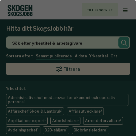
TILL SKOGEN.SE
Hitta ditt SkogsJobb här
Sortera efter:
Senast publicerade
Äldsta
Yrkestitel
Ort
Filtrera
Yrkestitel:
Administrativ chef med ansvar för ekonomi och operativ
personal
1
Affärschef Skog & Lantbruk
1
Affärsutvecklare
1
Applikationsexpert
1
Arbetsledare
1
Arrendeförvaltare
1
Avdelningschef
1
B2B-säljare
1
Biobränsleledare
1