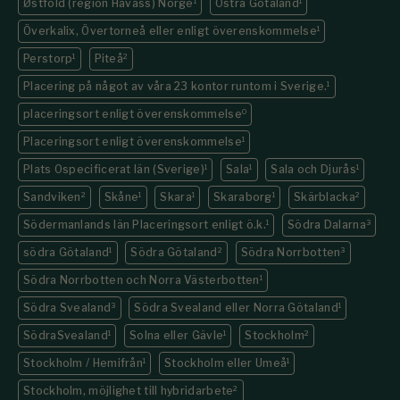
Østfold (region Havass) Norge
1
Östra Götaland
1
Överkalix, Övertorneå eller enligt överenskommelse
1
Perstorp
1
Piteå
2
Placering på något av våra 23 kontor runtom i Sverige.
1
placeringsort enligt överenskommelse
0
Placeringsort enligt överenskommelse
1
Plats Ospecificerat län (Sverige)
1
Sala
1
Sala och Djurås
1
Sandviken
2
Skåne
1
Skara
1
Skaraborg
1
Skärblacka
2
Södermanlands län Placeringsort enligt ö.k.
1
Södra Dalarna
3
södra Götaland
1
Södra Götaland
2
Södra Norrbotten
3
Södra Norrbotten och Norra Västerbotten
1
Södra Svealand
3
Södra Svealand eller Norra Götaland
1
SödraSvealand
1
Solna eller Gävle
1
Stockholm
2
Stockholm / Hemifrån
1
Stockholm eller Umeå
1
Stockholm, möjlighet till hybridarbete
2