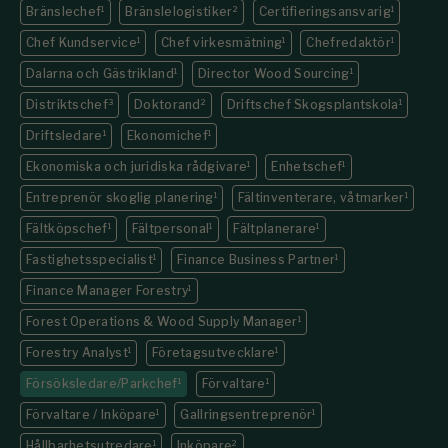
Bränslechef
1
Bränslelogistiker
2
Certifieringsansvarig
1
Chef Kundservice
1
Chef virkesmätning
1
Chefredaktör
1
Dalarna och Gästrikland
1
Director Wood Sourcing
1
Distriktschef
3
Doktorand
2
Driftschef Skogsplantskola
1
Driftsledare
1
Ekonomichef
1
Ekonomiska och juridiska rådgivare
1
Enhetschef
1
Entreprenör skoglig planering
1
Fältinventerare, våtmarker
1
Fältköpschef
1
Fältpersonal
1
Fältplanerare
1
Fastighets­specialist
1
Finance Business Partner
1
Finance Manager Forestry
1
Forest Operations & Wood Supply Manager
1
Forestry Analyst
1
Företagsutvecklare
1
Försöksledare/Parkchef
1
Förvaltare
1
Förvaltare / Inköpare
1
Gallringsentreprenör
1
Hållbarhetsutredare
1
Inköpare
2