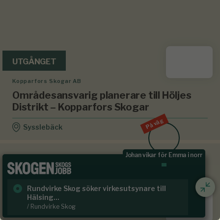
UTGÅNGET
Kopparfors Skogar AB
Områdesansvarig planerare till Höljes
Distrikt – Kopparfors Skogar
På väg
Sysslebäck
Johan vikar för Emma i norr
Rundvirke Skog söker virkesutsynare till
Sk
Hälsing...
/ S
UTGÅNGET
/ Rundvirke Skog