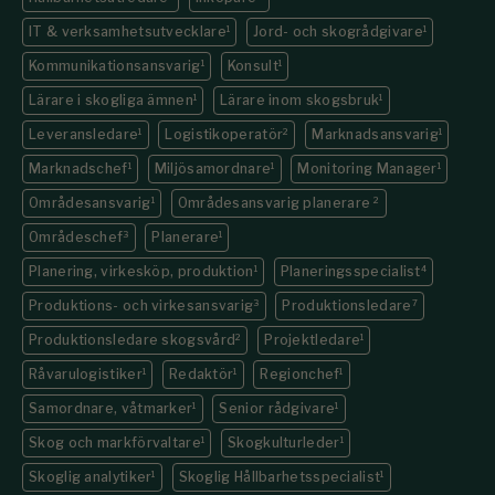
IT & verksamhetsutvecklare
1
Jord- och skogrådgivare
1
Kommunikations­ansvarig
1
Konsult
1
Lärare i skogliga ämnen
1
Lärare inom skogsbruk
1
Leveransledare
1
Logistikoperatör
2
Marknadsansvarig
1
Marknadschef
1
Miljösamordnare
1
Monitoring Manager
1
Områdesansvarig
1
Områdesansvarig planerare
2
Områdeschef
3
Planerare
1
Planering, virkesköp, produktion
1
Planeringsspecialist
4
Produktions- och virkesansvarig
3
Produktionsledare
7
Produktionsledare skogsvård
2
Projektledare
1
Råvarulogistiker
1
Redaktör
1
Regionchef
1
Samordnare, våtmarker
1
Senior rådgivare
1
Skog och markförvaltare
1
Skogkulturleder
1
Skoglig analytiker
1
Skoglig Hållbarhetsspecialist
1