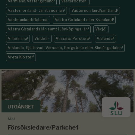
Värmland/Västergötland
1
Västerbotten
1
Västernorrland- Jämtlands län
1
Västernorrland/jämtland
1
Västmanland/Dalarna
1
Västra Götaland eller Svealand
1
Västra Götalands län samt i Jönköpings län
1
Växjö
1
Vilhelmina
1
Vindeln
1
Vinnarp/ Perstorp
1
Vislanda
6
Vislanda, Hjältevad, Värnamo, Borgstena eller Simlångsdalen
1
Vreta Kloster
1
UTGÅNGET
SLU
Försöksledare/Parkchef