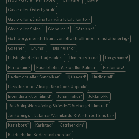
Frövi - Gävle - Karlsborg
Gällivare
Gävle
Gävle eller Österbybruk
1
Gävle eller på något av våra lokala kontor
1
Gävle eller Solna
1
Global roll
1
Götaland
3
Göteborg, men det kan även bli aktuellt med hemstationering
1
Götene
2
Grums
2
Hälsingland
2
Hälsingland eller Härjedalen
1
Hammarstrand
1
Hargshamn
1
Härnösand
1
Hässleholm, Växjö eller Kalmar
1
Hedemora
1
Hedemora eller Sandviken
1
Hjältevad
1
Hudiksvall
2
Huvudorter är Alnarp, Umeå och Uppsala
1
Inom distrikt Småland
1
Johannishus
1
Jokkmokk
1
Jönköping/Norrköping/Skövde/Göteborg/Halmstad
1
Jönköpings-, Dalarnas/Värmlands & Västerbottens län
1
Karlsborg
2
Karlstad
2
Katrineholm
2
Katrineholm, Södermanlands län
1