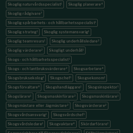
Skoglig naturvårdsspecialist
1
Skoglig planerare
4
Skoglig rådgivare
7
Skoglig spårbarhets- och hållbarhetsspecialist
1
Skoglig strateg
1
Skoglig systemansvarig
1
Skoglig teamresurs
1
Skoglig underhållsledare
2
Skoglig värderare
2
Skogligt underhåll
1
Skogs- och hållbarhetsspecialist
1
Skogs- och lantbruksvärderare
2
Skogsarbetare
4
Skogsbruksekolog
1
Skogschef
1
Skogsekonom
1
Skogsförvaltare
8
Skogshandläggare
1
Skogsinspektor
1
Skogslärare
1
Skogsmaskinförare
2
Skogsmaskinlärare
1
Skogsmästare eller Jägmästare
2
Skogsvärderare
2
Skogsvårdsansvarig
1
Skogsvårdschef
1
Skogsvårdsledare
1
Skogvaktare
4
Skördarförare
1
1
1