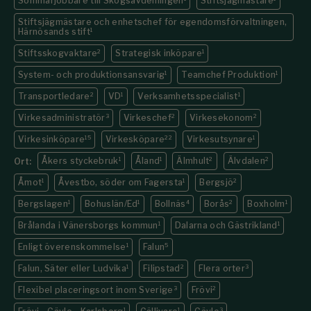
Sommarjobbare till Skogsavdelningen
Stiftsjägmästare
Stiftsjägmästare och enhetschef för egendomsförvaltningen,
Härnösands stift
1
Stiftsskogvaktare
2
Strategisk inköpare
1
System- och produktionsansvarig
1
Teamchef Produktion
1
Transportledare
2
VD
1
Verksamhetsspecialist
1
Virkesadministratör
3
Virkeschef
2
Virkesekonom
2
Virkesinköpare
15
Virkesköpare
22
Virkesutsynare
1
Åkers styckebruk
1
Åland
1
Älmhult
2
Älvdalen
2
Ort:
Åmot
1
Åvestbo, söder om Fagersta
1
Bergsjö
2
Bergslagen
1
Bohuslän/Ed
1
Bollnäs
4
Borås
2
Boxholm
1
Brålanda i Vänersborgs kommun
1
Dalarna och Gästrikland
1
Enligt överenskommelse
1
Falun
5
Falun, Säter eller Ludvika
1
Filipstad
2
Flera orter
3
Flexibel placeringsort inom Sverige
3
Frövi
2
1
1
3