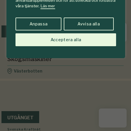
användarupplevelsen och för att utveckla och förbättra
våra tjänster.
Läs mer
Anpassa
Avvisa alla
UTGÅNGET
Acceptera alla
Åmliden Skogsmaskiner AB
Maskinförare till Åmliden
Skogsmaskiner
Västerbotten
UTGÅNGET
Svenska Kraftnät