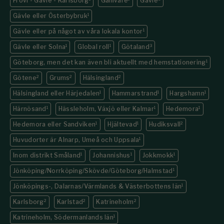
Frövi - Gävle - Karlsborg
Gällivare
Gävle
Gävle eller Österbybruk
1
Gävle eller på något av våra lokala kontor
1
Gävle eller Solna
1
Global roll
1
Götaland
3
Göteborg, men det kan även bli aktuellt med hemstationering
1
Götene
2
Grums
2
Hälsingland
2
Hälsingland eller Härjedalen
1
Hammarstrand
1
Hargshamn
1
Härnösand
1
Hässleholm, Växjö eller Kalmar
1
Hedemora
1
Hedemora eller Sandviken
1
Hjältevad
1
Hudiksvall
2
Huvudorter är Alnarp, Umeå och Uppsala
1
Inom distrikt Småland
1
Johannishus
1
Jokkmokk
1
Jönköping/Norrköping/Skövde/Göteborg/Halmstad
1
Jönköpings-, Dalarnas/Värmlands & Västerbottens län
1
Karlsborg
2
Karlstad
2
Katrineholm
2
Katrineholm, Södermanlands län
1