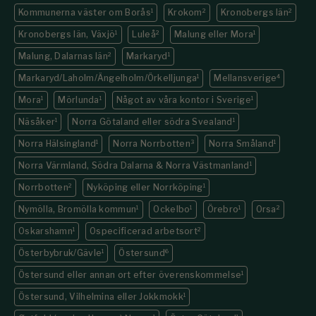
Kommunerna väster om Borås
1
Krokom
2
Kronobergs län
2
Kronobergs län, Växjö
1
Luleå
2
Malung eller Mora
1
Malung, Dalarnas län
2
Markaryd
1
Markaryd/Laholm/Ängelholm/Örkelljunga
1
Mellansverige
4
Mora
1
Mörlunda
1
Något av våra kontor i Sverige
1
Näsåker
1
Norra Götaland eller södra Svealand
1
Norra Hälsingland
1
Norra Norrbotten
3
Norra Småland
1
Norra Värmland, Södra Dalarna & Norra Västmanland
1
Norrbotten
2
Nyköping eller Norrköping
1
Nymölla, Bromölla kommun
1
Ockelbo
1
Örebro
1
Orsa
2
Oskarshamn
1
Ospecificerad arbetsort
2
Österbybruk/Gävle
1
Östersund
6
Östersund eller annan ort efter överenskommelse
1
Östersund, Vilhelmina eller Jokkmokk
1