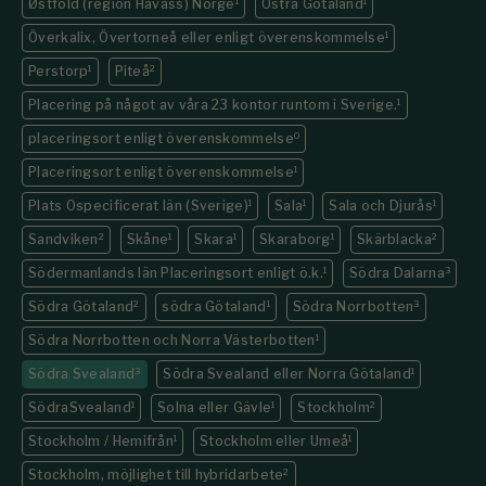
Østfold (region Havass) Norge
1
Östra Götaland
1
Överkalix, Övertorneå eller enligt överenskommelse
1
Perstorp
1
Piteå
2
Placering på något av våra 23 kontor runtom i Sverige.
1
placeringsort enligt överenskommelse
0
Placeringsort enligt överenskommelse
1
Plats Ospecificerat län (Sverige)
1
Sala
1
Sala och Djurås
1
Sandviken
2
Skåne
1
Skara
1
Skaraborg
1
Skärblacka
2
Södermanlands län Placeringsort enligt ö.k.
1
Södra Dalarna
3
Södra Götaland
2
södra Götaland
1
Södra Norrbotten
3
Södra Norrbotten och Norra Västerbotten
1
Södra Svealand
3
Södra Svealand eller Norra Götaland
1
SödraSvealand
1
Solna eller Gävle
1
Stockholm
2
Stockholm / Hemifrån
1
Stockholm eller Umeå
1
Stockholm, möjlighet till hybridarbete
2