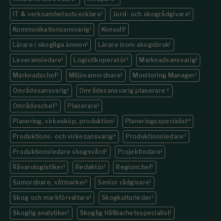
IT & verksamhetsutvecklare
1
Jord- och skogrådgivare
1
Kommunikations­ansvarig
1
Konsult
1
Lärare i skogliga ämnen
1
Lärare inom skogsbruk
1
Leveransledare
1
Logistikoperatör
2
Marknadsansvarig
1
Marknadschef
1
Miljösamordnare
1
Monitoring Manager
1
Områdesansvarig
1
Områdesansvarig planerare
2
Områdeschef
3
Planerare
1
Planering, virkesköp, produktion
1
Planeringsspecialist
4
Produktions- och virkesansvarig
3
Produktionsledare
7
Produktionsledare skogsvård
2
Projektledare
1
Råvarulogistiker
1
Redaktör
1
Regionchef
1
Samordnare, våtmarker
1
Senior rådgivare
1
Skog och markförvaltare
1
Skogkulturleder
1
Skoglig analytiker
1
Skoglig Hållbarhetsspecialist
1