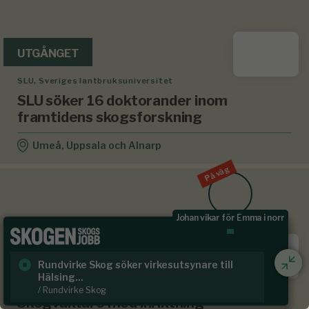
UTGÅNGET
SLU, Sveriges lantbruksuniversitet
SLU söker 16 doktorander inom
framtidens skogsforskning
Umeå, Uppsala och Alnarp
På väg
Johan vikar för Emma i norr
UTGÅNGET
Rundvirke Skog söker virkesutsynare till
Sk
Hälsing...
/ S
Härnösands stift
/ Rundvirke Skog
Skogvaktare med inriktning