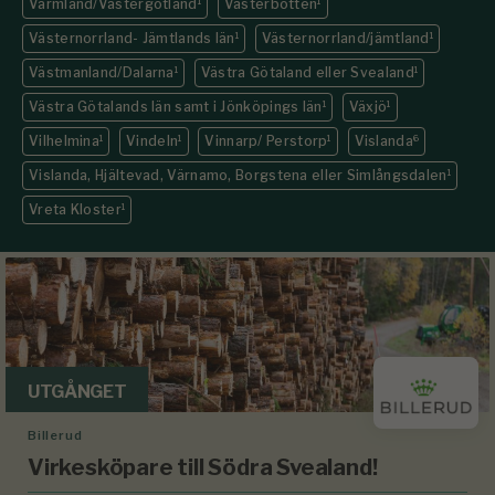
Värmland/Västergötland
1
Västerbotten
1
Västernorrland- Jämtlands län
1
Västernorrland/jämtland
1
Västmanland/Dalarna
1
Västra Götaland eller Svealand
1
Västra Götalands län samt i Jönköpings län
1
Växjö
1
Vilhelmina
1
Vindeln
1
Vinnarp/ Perstorp
1
Vislanda
6
Vislanda, Hjältevad, Värnamo, Borgstena eller Simlångsdalen
1
Vreta Kloster
1
UTGÅNGET
Billerud
Virkesköpare till Södra Svealand!