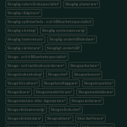
Skoglig naturvårdsspecialist
1
Skoglig planerare
4
Skoglig rådgivare
7
Skoglig spårbarhets- och hållbarhetsspecialist
1
Skoglig strateg
1
Skoglig systemansvarig
1
Skoglig teamresurs
1
Skoglig underhållsledare
2
Skoglig värderare
2
Skogligt underhåll
1
Skogs- och hållbarhetsspecialist
1
Skogs- och lantbruksvärderare
2
Skogsarbetare
4
Skogsbruksekolog
1
Skogschef
1
Skogsekonom
1
Skogsförvaltare
8
Skogshandläggare
1
Skogsinspektor
1
Skogslärare
1
Skogsmaskinförare
2
Skogsmaskinlärare
1
Skogsmästare eller Jägmästare
2
Skogsvärderare
2
Skogsvårdsansvarig
1
Skogsvårdschef
1
Skogsvårdsledare
1
Skogvaktare
4
Skördarförare
1
1
1