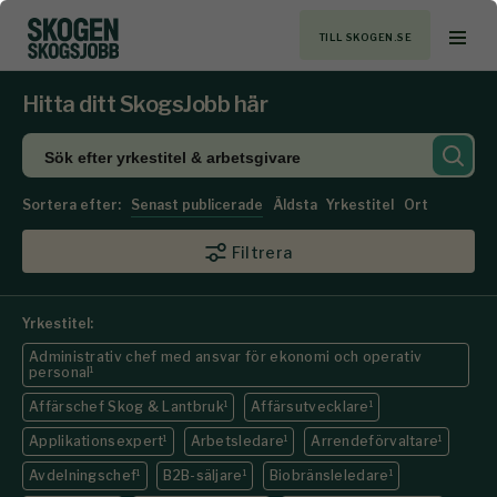
TILL SKOGEN.SE
Hitta ditt SkogsJobb här
Sortera efter:
Senast publicerade
Äldsta
Yrkestitel
Ort
Filtrera
Yrkestitel:
Administrativ chef med ansvar för ekonomi och operativ
personal
1
Affärschef Skog & Lantbruk
1
Affärsutvecklare
1
Applikationsexpert
1
Arbetsledare
1
Arrendeförvaltare
1
Avdelningschef
1
B2B-säljare
1
Biobränsleledare
1