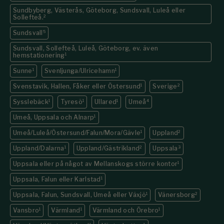
Sundbyberg, Västerås, Göteborg, Sundsvall, Luleå eller
Sollefteå.
2
Sundsvall
5
Sundsvall, Sollefteå, Luleå, Göteborg, ev. även
hemstationering
1
Sunne
1
Svenljunga/Ulricehamn
1
Svenstavik, Hallen, Fåker eller Östersund
1
Sverige
2
Sysslebäck
1
Tyresö
1
Ullared
1
Umeå
4
Umeå, Uppsala och Alnarp
1
Umeå/Luleå/Östersund/Falun/Mora/Gävle
1
Uppland
2
Uppland/Dalarna
1
Uppland/Gästrikland
2
Uppsala
3
Uppsala eller på något av Mellanskogs större kontor
1
Uppsala, Falun eller Karlstad
1
Uppsala, Falun, Sundsvall, Umeå eller Växjö
1
Vänersborg
2
Vansbro
1
Värmland
1
Värmland och Örebro
1