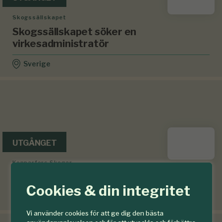
Skogssällskapet
Skogssällskapet söker en
virkesadministratör
Sverige
UTGÅNGET
Kopparfors Skogar
SKOGSVÅRDSCHEF
Cookies & din integritet
Falun
Vi använder cookies för att ge dig den bästa