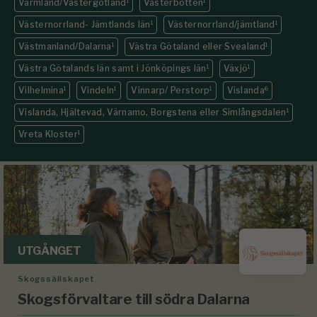
Värmland/Västergötland
1
Västerbotten
1
Västernorrland- Jämtlands län
1
Västernorrland/jämtland
1
Västmanland/Dalarna
1
Västra Götaland eller Svealand
1
Västra Götalands län samt i Jönköpings län
1
Växjö
1
Vilhelmina
1
Vindeln
1
Vinnarp/ Perstorp
1
Vislanda
6
Vislanda, Hjältevad, Värnamo, Borgstena eller Simlångsdalen
1
Vreta Kloster
1
UTGÅNGET
Skogssällskapet
Skogsförvaltare till södra Dalarna