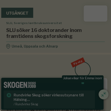
UTGÅNGET
SLU, Sveriges lantbruksuniversitet
SLU söker 16 doktorander inom
framtidens skogsforskning
Umeå, Uppsala och Alnarp
På väg
Johan vikar för Emma i norr
UTGÅNGET
Rundvirke Skog söker virkesutsynare till
Sk
Härnösands stift
Hälsing...
/ S
Skogvaktare med inriktning
/ Rundvirke Skog
certifiering/samplanering i Härnösands