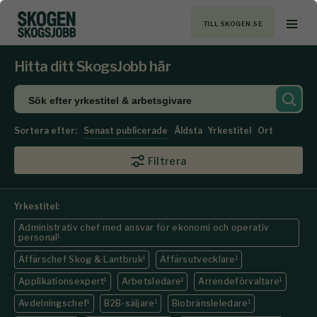
TILL SKOGEN.SE
Hitta ditt SkogsJobb här
Sortera efter:
Senast publicerade
Äldsta
Yrkestitel
Ort
Filtrera
Yrkestitel:
Administrativ chef med ansvar för ekonomi och operativ
personal
1
Affärschef Skog & Lantbruk
1
Affärsutvecklare
1
Applikationsexpert
1
Arbetsledare
1
Arrendeförvaltare
1
Avdelningschef
1
B2B-säljare
1
Biobränsleledare
1