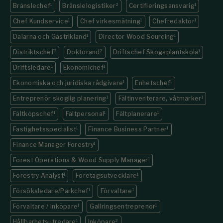
Bränslechef
1
Bränslelogistiker
2
Certifieringsansvarig
1
Chef Kundservice
1
Chef virkesmätning
1
Chefredaktör
1
Dalarna och Gästrikland
1
Director Wood Sourcing
1
Distriktschef
3
Doktorand
2
Driftschef Skogsplantskola
1
Driftsledare
1
Ekonomichef
1
Ekonomiska och juridiska rådgivare
1
Enhetschef
1
Entreprenör skoglig planering
1
Fältinventerare, våtmarker
1
Fältköpschef
1
Fältpersonal
1
Fältplanerare
1
Fastighets­specialist
1
Finance Business Partner
1
Finance Manager Forestry
1
Forest Operations & Wood Supply Manager
1
Forestry Analyst
1
Företagsutvecklare
1
Försöksledare/Parkchef
1
Förvaltare
1
Förvaltare / Inköpare
1
Gallringsentreprenör
1
Hållbarhetsutredare
1
Inköpare
2