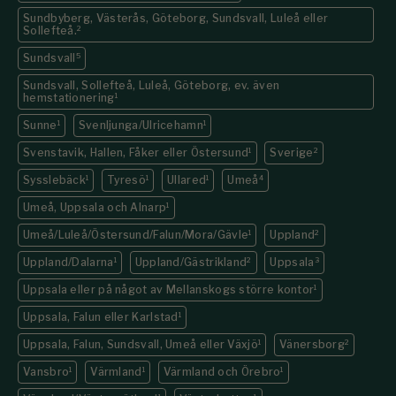
Sundbyberg, Västerås, Göteborg, Sundsvall, Luleå eller
Sollefteå.
2
Sundsvall
5
Sundsvall, Sollefteå, Luleå, Göteborg, ev. även
hemstationering
1
Sunne
1
Svenljunga/Ulricehamn
1
Svenstavik, Hallen, Fåker eller Östersund
1
Sverige
2
Sysslebäck
1
Tyresö
1
Ullared
1
Umeå
4
Umeå, Uppsala och Alnarp
1
Umeå/Luleå/Östersund/Falun/Mora/Gävle
1
Uppland
2
Uppland/Dalarna
1
Uppland/Gästrikland
2
Uppsala
3
Uppsala eller på något av Mellanskogs större kontor
1
Uppsala, Falun eller Karlstad
1
Uppsala, Falun, Sundsvall, Umeå eller Växjö
1
Vänersborg
2
Vansbro
1
Värmland
1
Värmland och Örebro
1