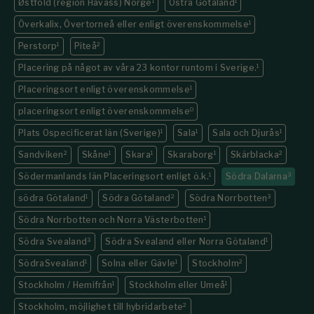
Østfold (region Havass) Norge
1
Östra Götaland
1
Överkalix, Övertorneå eller enligt överenskommelse
1
Perstorp
1
Piteå
2
Placering på något av våra 23 kontor runtom i Sverige.
1
Placeringsort enligt överenskommelse
1
placeringsort enligt överenskommelse
0
Plats Ospecificerat län (Sverige)
1
Sala
1
Sala och Djurås
1
Sandviken
2
Skåne
1
Skara
1
Skaraborg
1
Skärblacka
2
Södermanlands län Placeringsort enligt ö.k.
1
Södra Dalarna
3
södra Götaland
1
Södra Götaland
2
Södra Norrbotten
3
Södra Norrbotten och Norra Västerbotten
1
Södra Svealand
3
Södra Svealand eller Norra Götaland
1
SödraSvealand
1
Solna eller Gävle
1
Stockholm
2
Stockholm / Hemifrån
1
Stockholm eller Umeå
1
Stockholm, möjlighet till hybridarbete
2