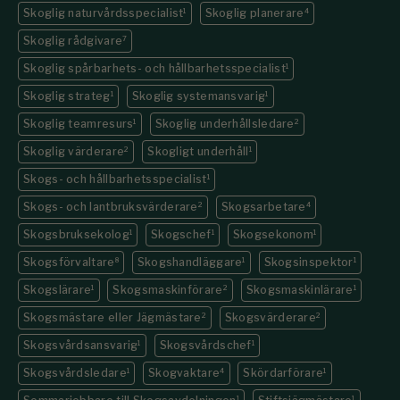
Skoglig naturvårdsspecialist
1
Skoglig planerare
4
Skoglig rådgivare
7
Skoglig spårbarhets- och hållbarhetsspecialist
1
Skoglig strateg
1
Skoglig systemansvarig
1
Skoglig teamresurs
1
Skoglig underhållsledare
2
Skoglig värderare
2
Skogligt underhåll
1
Skogs- och hållbarhetsspecialist
1
Skogs- och lantbruksvärderare
2
Skogsarbetare
4
Skogsbruksekolog
1
Skogschef
1
Skogsekonom
1
Skogsförvaltare
8
Skogshandläggare
1
Skogsinspektor
1
Skogslärare
1
Skogsmaskinförare
2
Skogsmaskinlärare
1
Skogsmästare eller Jägmästare
2
Skogsvärderare
2
Skogsvårdsansvarig
1
Skogsvårdschef
1
Skogsvårdsledare
1
Skogvaktare
4
Skördarförare
1
1
1