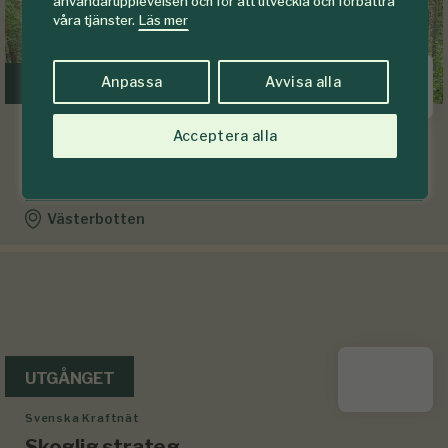
användarupplevelsen och för att utveckla och förbättra
våra tjänster.
Läs mer
Anpassa
Avvisa alla
UTGÅNGET
Åmliden Skogsmaskiner AB
Acceptera alla
Maskinförare till Åmliden
Skogsmaskiner
Västerbotten
UTGÅNGET
Svenska Kraftnät
Skoglig strateg