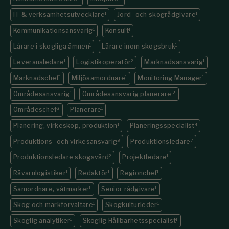
IT & verksamhetsutvecklare
1
Jord- och skogrådgivare
1
Kommunikations­ansvarig
1
Konsult
1
Lärare i skogliga ämnen
1
Lärare inom skogsbruk
1
Leveransledare
1
Logistikoperatör
2
Marknadsansvarig
1
Marknadschef
1
Miljösamordnare
1
Monitoring Manager
1
Områdesansvarig
1
Områdesansvarig planerare
2
Områdeschef
3
Planerare
1
Planering, virkesköp, produktion
1
Planeringsspecialist
4
Produktions- och virkesansvarig
3
Produktionsledare
7
Produktionsledare skogsvård
2
Projektledare
1
Råvarulogistiker
1
Redaktör
1
Regionchef
1
Samordnare, våtmarker
1
Senior rådgivare
1
Skog och markförvaltare
1
Skogkulturleder
1
Skoglig analytiker
1
Skoglig Hållbarhetsspecialist
1