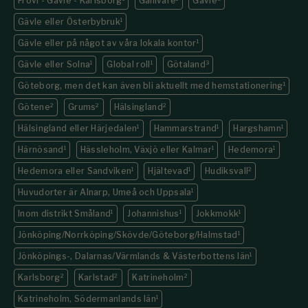
Frövi - Gävle - Karlsborg
Gällivare
Gävle
Gävle eller Österbybruk
1
Gävle eller på något av våra lokala kontor
1
Gävle eller Solna
1
Global roll
1
Götaland
3
Göteborg, men det kan även bli aktuellt med hemstationering
1
Götene
2
Grums
2
Hälsingland
2
Hälsingland eller Härjedalen
1
Hammarstrand
1
Hargshamn
1
Härnösand
1
Hässleholm, Växjö eller Kalmar
1
Hedemora
1
Hedemora eller Sandviken
1
Hjältevad
1
Hudiksvall
2
Huvudorter är Alnarp, Umeå och Uppsala
1
Inom distrikt Småland
1
Johannishus
1
Jokkmokk
1
Jönköping/Norrköping/Skövde/Göteborg/Halmstad
1
Jönköpings-, Dalarnas/Värmlands & Västerbottens län
1
Karlsborg
2
Karlstad
2
Katrineholm
2
Katrineholm, Södermanlands län
1