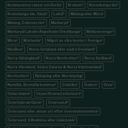
Kommunerna väster om Borås
1
Krokom
2
Kronobergs län
2
Kronobergs län, Växjö
1
Luleå
2
Malung eller Mora
1
Malung, Dalarnas län
2
Markaryd
1
Markaryd/Laholm/Ängelholm/Örkelljunga
1
Mellansverige
4
Mora
1
Mörlunda
1
Något av våra kontor i Sverige
1
Näsåker
1
Norra Götaland eller södra Svealand
1
Norra Hälsingland
1
Norra Norrbotten
3
Norra Småland
1
Norra Värmland, Södra Dalarna & Norra Västmanland
1
Norrbotten
2
Nyköping eller Norrköping
1
Nymölla, Bromölla kommun
1
Ockelbo
1
Örebro
1
Orsa
2
Oskarshamn
1
Ospecificerad arbetsort
2
Österbybruk/Gävle
1
Östersund
6
Östersund eller annan ort efter överenskommelse
1
Östersund, Vilhelmina eller Jokkmokk
1