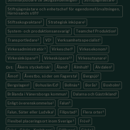
Sommarjobbare till Skogsavdelningen
Stiftsjägmästare
Stiftsjägmästare och enhetschef för egendomsförvaltningen,
Härnösands stift
1
Stiftsskogvaktare
2
Strategisk inköpare
1
System- och produktionsansvarig
1
Teamchef Produktion
1
Transportledare
2
VD
1
Verksamhetsspecialist
1
Virkesadministratör
3
Virkeschef
2
Virkesekonom
2
Virkesinköpare
15
Virkesköpare
22
Virkesutsynare
1
Åkers styckebruk
1
Åland
1
Älmhult
2
Älvdalen
2
Ort:
Åmot
1
Åvestbo, söder om Fagersta
1
Bergsjö
2
Bergslagen
1
Bohuslän/Ed
1
Bollnäs
4
Borås
2
Boxholm
1
Brålanda i Vänersborgs kommun
1
Dalarna och Gästrikland
1
Enligt överenskommelse
1
Falun
5
Falun, Säter eller Ludvika
1
Filipstad
2
Flera orter
3
Flexibel placeringsort inom Sverige
3
Frövi
2
1
1
3