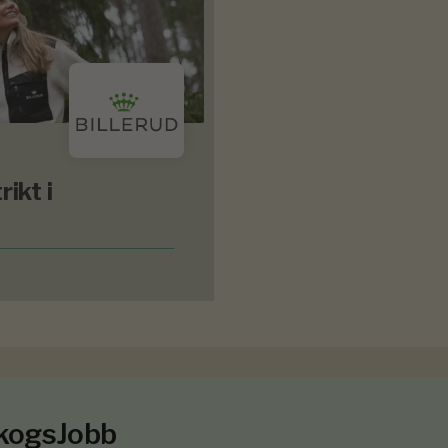
ikt i
SkogsJobb