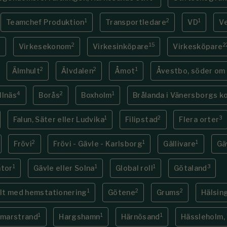
1
2
1
Teamchef Produktion
Transportledare
VD
V
2
2
15
2
Virkesekonom
Virkesinköpare
Virkesköpare
2
2
1
Älmhult
Älvdalen
Åmot
Åvestbo, söder om
4
2
1
llnäs
Borås
Boxholm
Brålanda i Vänersborgs 
1
2
3
Falun, Säter eller Ludvika
Filipstad
Flera orter
2
1
1
Frövi
Frövi - Gävle - Karlsborg
Gällivare
Gä
1
1
1
3
ntor
Gävle eller Solna
Global roll
Götaland
1
2
2
llt med hemstationering
Götene
Grums
Hälsin
1
1
1
marstrand
Hargshamn
Härnösand
Hässleholm, 