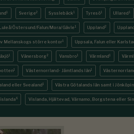
1
2
1
1
1
und
Sverige
Sysslebäck
Tyresö
Ullared
1
2
uleå/Östersund/Falun/Mora/Gävle
Uppland
Uppland
1
av Mellanskogs större kontor
Uppsala, Falun eller Karlsta
1
2
1
1
Växjö
Vänersborg
Vansbro
Värmland
Värml
1
1
botten
Västernorrland- Jämtlands län
Västernorrlan
1
aland eller Svealand
Västra Götalands län samt i Jönköpin
6
islanda
Vislanda, Hjältevad, Värnamo, Borgstena eller S