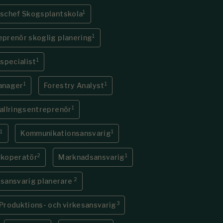
1
tschef Skogsplantskola
1
eprenör skoglig planering
1
­specialist
1
1
anager
Forestry Analyst
1
allringsentreprenör
1
1
e
Kommunikations­ansvarig
2
1
ikoperatör
Marknadsansvarig
2
sansvarig planerare
3
Produktions- och virkesansvarig