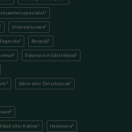
1
erksamhetsspecialist
2
1
Virkesutsynare
1
2
 Fagersta
Bergsjö
1
1
kommun
Dalarna och Gästrikland
3
1
vle
Gävle eller Österbybruk
2
gland
1
1
Växjö eller Kalmar
Hedemora