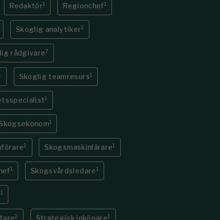
1
1
Redaktör
Regionchef
1
Skoglig analytiker
7
ig rådgivare
1
1
Skoglig teamresurs
1
etsspecialist
1
Skogsekonom
2
1
förare
Skogsmaskinlärare
1
1
hef
Skogsvårdsledare
1
e
2
1
tare
Strategisk inköpare