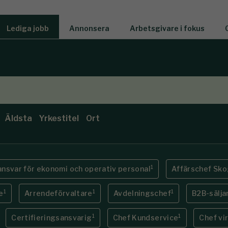
Lediga jobb
Annonsera
Arbetsgivare i fokus
Äldsta
Yrkestitel
Ort
1
ansvar för ekonomi och operativ personal
Affärschef Sko
1
1
1
e
Arrendeförvaltare
Avdelningschef
B2B-sälja
1
1
Certifieringsansvarig
Chef Kundservice
Chef vi