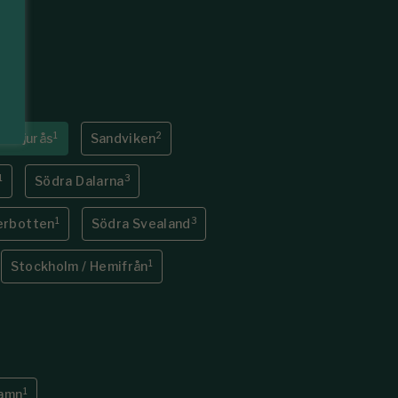
0
1
2
ch Djurås
Sandviken
1
3
Södra Dalarna
1
3
erbotten
Södra Svealand
1
Stockholm / Hemifrån
1
hamn