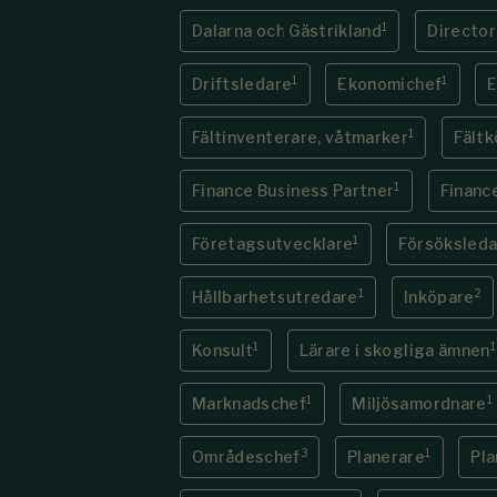
1
Dalarna och Gästrikland
Directo
1
1
Driftsledare
Ekonomichef
E
1
Fältinventerare, våtmarker
Fält
1
Finance Business Partner
Financ
1
Företagsutvecklare
Försöksleda
1
2
Hållbarhetsutredare
Inköpare
1
1
Konsult
Lärare i skogliga ämnen
1
1
Marknadschef
Miljösamordnare
3
1
Områdeschef
Planerare
Pla