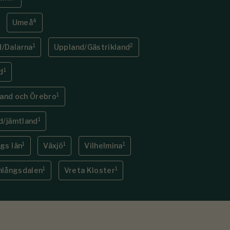
4
Umeå
1
2
/Dalarna
Uppland/Gästrikland
1
d
1
and och Örebro
1
d/jämtland
1
1
1
gs län
Växjö
Vilhelmina
1
1
imlångsdalen
Vreta Kloster