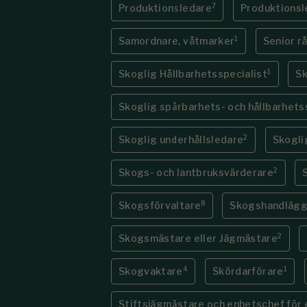
7
Produktionsledare
Produktionsl
1
Samordnare, våtmarker
Senior r
1
Skoglig Hållbarhetsspecialist
Sk
Skoglig spårbarhets- och hållbarhets
2
Skoglig underhållsledare
Skogli
2
Skogs- och lantbruksvärderare
8
Skogsförvaltare
Skogshandlägg
2
Skogsmästare eller Jägmästare
4
1
Skogvaktare
Skördarförare
Stiftsjägmästare och enhetschef för