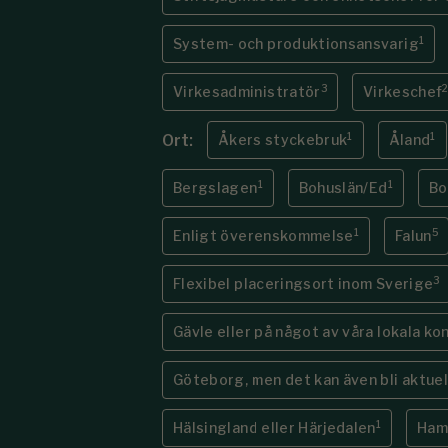
1
System- och produktionsansvarig
3
Virkesadministratör
Virkeschef
1
1
Ort:
Åkers styckebruk
Åland
1
1
Bergslagen
Bohuslän/Ed
Bo
1
5
Enligt överenskommelse
Falun
3
Flexibel placeringsort inom Sverige
Gävle eller på något av våra lokala ko
Göteborg, men det kan även bli aktue
1
Hälsingland eller Härjedalen
Ham