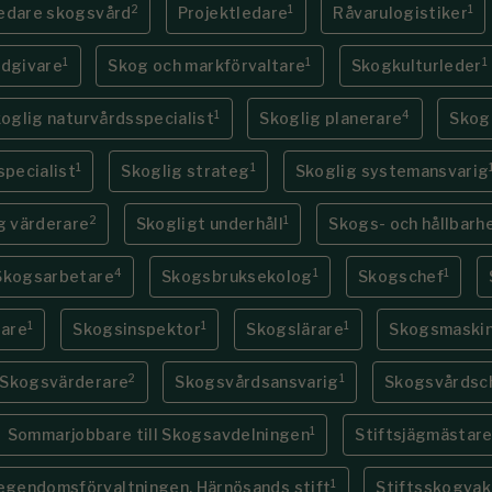
2
1
1
edare skogsvård
Projektledare
Råvarulogistiker
1
1
1
ådgivare
Skog och markförvaltare
Skogkulturleder
1
4
oglig naturvårdsspecialist
Skoglig planerare
Skogl
1
1
specialist
Skoglig strateg
Skoglig systemansvarig
2
1
g värderare
Skogligt underhåll
Skogs- och hållbarh
4
1
1
Skogsarbetare
Skogsbruksekolog
Skogschef
1
1
1
are
Skogsinspektor
Skogslärare
Skogsmaskin
2
1
Skogsvärderare
Skogsvårdsansvarig
Skogsvårdsc
1
Sommarjobbare till Skogsavdelningen
Stiftsjägmästar
1
 egendomsförvaltningen, Härnösands stift
Stiftsskogvak