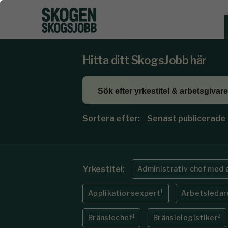
Hitta ditt SkogsJobb här
Sortera efter:
Senast publicerade
Yrkestitel:
Administrativ chef med 
1
Applikationsexpert
Arbetsledar
1
2
Bränslechef
Bränslelogistiker