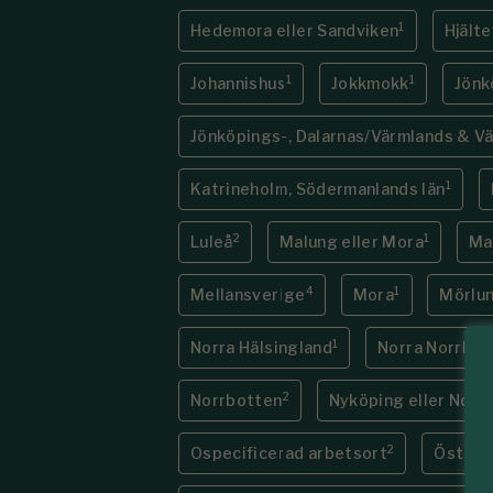
1
Hedemora eller Sandviken
Hjält
1
1
Johannishus
Jokkmokk
Jönk
Jönköpings-, Dalarnas/Värmlands & V
1
Katrineholm, Södermanlands län
2
1
Luleå
Malung eller Mora
Ma
4
1
Mellansverige
Mora
Mörlu
1
Norra Hälsingland
Norra Norrbot
2
Norrbotten
Nyköping eller Norr
2
Ospecificerad arbetsort
Österb