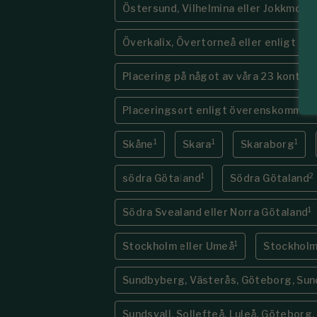
1
Östersund, Vilhelmina eller Jokkmokk
Överkalix, Övertorneå eller enligt ö
Placering på något av våra 23 kontor 
Placeringsort enligt överenskommel
1
1
1
Skåne
Skara
Skaraborg
1
2
södra Götaland
Södra Götaland
1
Södra Svealand eller Norra Götaland
1
Stockholm eller Umeå
Stockholm,
Sundbyberg, Västerås, Göteborg, Sunds
Sundsvall, Sollefteå, Luleå, Göteborg