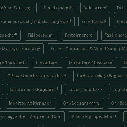
1
3
2
r Wood Sourcing
Distriktschef
Doktorand
Drif
1
1
konomiska och juridiska rådgivare
Enhetschef
Entr
1
1
1
köpschef
Fältpersonal
Fältplanerare
Fastighets
1
e Manager Forestry
Forest Operations & Wood Supply M
1
1
1
re/Parkchef
Förvaltare
Förvaltare / Inköpare
G
1
IT & verksamhetsutvecklare
Jord- och skogrådgivar
1
1
Lärare inom skogsbruk
Leveransledare
Logist
1
1
Monitoring Manager
Områdesansvarig
Område
1
4
nering, virkesköp, produktion
Planeringsspecialist