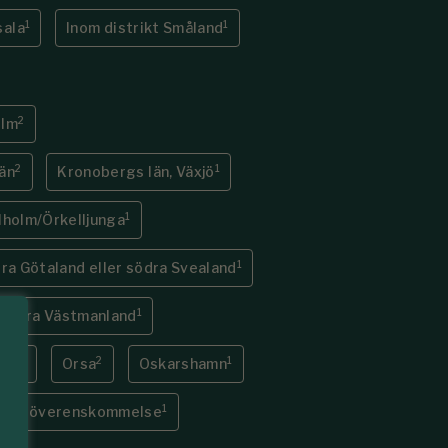
1
1
sala
Inom distrikt Småland
2
olm
2
1
än
Kronobergs län, Växjö
1
holm/Örkelljunga
1
ra Götaland eller södra Svealand
1
 Norra Västmanland
1
2
1
bro
Orsa
Oskarshamn
1
efter överenskommelse