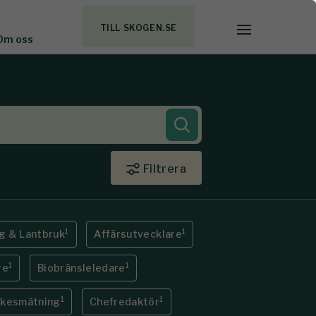
TILL SKOGEN.SE
Om oss
Filtrera
1
1
g & Lantbruk
Affärsutvecklare
1
1
re
Biobränsleledare
1
1
rkesmätning
Chefredaktör