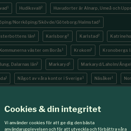
1
2
evad
Hudiksvall
Huvudorter är Alnarp, Umeå och Upp
1
öping/Norrköping/Skövde/Göteborg/Halmstad
1
2
2
ästerbottens län
Karlsborg
Karlstad
Katrineh
1
2
Kommunerna väster om Borås
Krokom
Kronobergs l
2
1
lung, Dalarnas län
Markaryd
Markaryd/Laholm/Ängel
1
1
1
nda
Något av våra kontor i Sverige
Näsåker
Nor
3
1
ten
Norra Småland
Norra Värmland, Södra Dalarna &
1
1
1
köping
Nymölla, Bromölla kommun
Ockelbo
Öre
Cookies & din integritet
1
6
ybruk/Gävle
Östersund
Östersund eller annan ort 
Vi använder cookies för att ge dig den bästa
användarupplevelsen och för att utveckla och förbättra våra