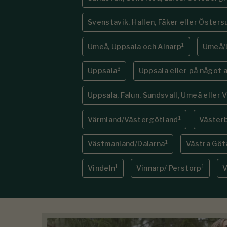
Svenstavik, Hallen, Fåker eller Östers
1
Umeå, Uppsala och Alnarp
Umeå/L
3
Uppsala
Uppsala eller på något 
Uppsala, Falun, Sundsvall, Umeå eller 
1
Värmland/Västergötland
Väster
1
Västmanland/Dalarna
Västra Göt
1
1
Vindeln
Vinnarp/ Perstorp
V