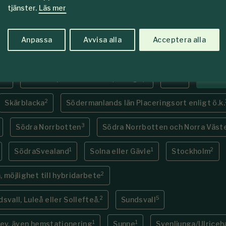
1
1
Østfold (region Havass) Norge
Östra Götaland
tjänster.
Läs mer
1
1
2
verenskommelse
Perstorp
Piteå
Anpassa
Avvisa alla
Acceptera alla
1
runtom i Sverige.
placeringsort enligt överenskommelse
1
1
1
se
Plats Ospecificerat län (Sverige)
Sala
Sala o
2
Skärblacka
Södermanlands län Placeringsort enligt ö.k.
3
Södra Norrbotten
Södra Norrbotten och Norra Väst
1
1
2
SödraSvealand
Solna eller Gävle
Stockholm
2
 möjlighet till hybridarbete
2
5
vall, Luleå eller Sollefteå.
Sundsvall
1
1
, ev. även hemstationering
Sunne
Svenljunga/Ulrice