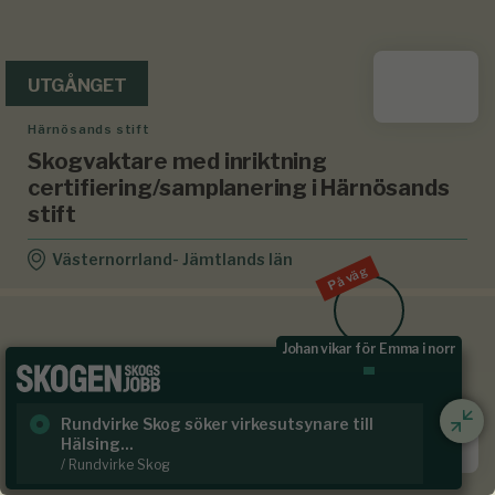
UTGÅNGET
Härnösands stift
Skogvaktare med inriktning
certifiering/samplanering i Härnösands
stift
Västernorrland- Jämtlands län
På väg
Johan vikar för Emma i norr
Rundvirke Skog söker virkesutsynare till
Sk
UTGÅNGET
Hälsing...
/ S
/ Rundvirke Skog
Kopparfors Skogar AB