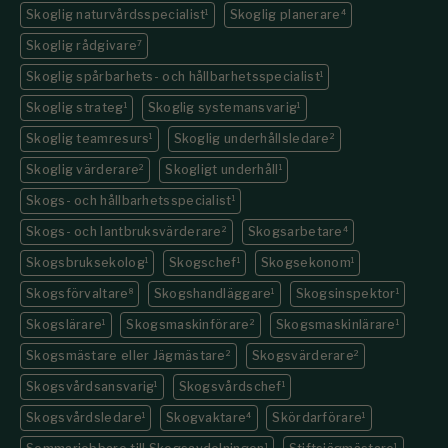
Skoglig naturvårdsspecialist
1
Skoglig planerare
4
Skoglig rådgivare
7
Skoglig spårbarhets- och hållbarhetsspecialist
1
Skoglig strateg
1
Skoglig systemansvarig
1
Skoglig teamresurs
1
Skoglig underhållsledare
2
Skoglig värderare
2
Skogligt underhåll
1
Skogs- och hållbarhetsspecialist
1
Skogs- och lantbruksvärderare
2
Skogsarbetare
4
Skogsbruksekolog
1
Skogschef
1
Skogsekonom
1
Skogsförvaltare
8
Skogshandläggare
1
Skogsinspektor
1
Skogslärare
1
Skogsmaskinförare
2
Skogsmaskinlärare
1
Skogsmästare eller Jägmästare
2
Skogsvärderare
2
Skogsvårdsansvarig
1
Skogsvårdschef
1
Skogsvårdsledare
1
Skogvaktare
4
Skördarförare
1
1
1