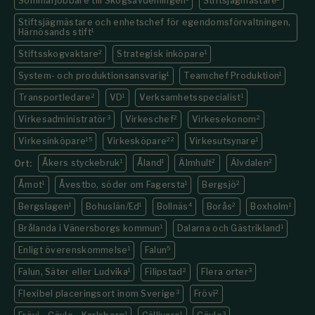
Sommarjobbare till Skogsavdelningen
Stiftsjägmästare
Stiftsjägmästare och enhetschef för egendomsförvaltningen,
Härnösands stift
1
Stiftsskogvaktare
2
Strategisk inköpare
1
System- och produktionsansvarig
1
Teamchef Produktion
1
Transportledare
2
VD
1
Verksamhetsspecialist
1
Virkesadministratör
3
Virkeschef
2
Virkesekonom
2
Virkesinköpare
15
Virkesköpare
22
Virkesutsynare
1
Åkers styckebruk
1
Åland
1
Älmhult
2
Älvdalen
2
Ort:
Åmot
1
Åvestbo, söder om Fagersta
1
Bergsjö
2
Bergslagen
1
Bohuslän/Ed
1
Bollnäs
4
Borås
2
Boxholm
1
Brålanda i Vänersborgs kommun
1
Dalarna och Gästrikland
1
Enligt överenskommelse
1
Falun
5
Falun, Säter eller Ludvika
1
Filipstad
2
Flera orter
3
Flexibel placeringsort inom Sverige
3
Frövi
2
1
1
3