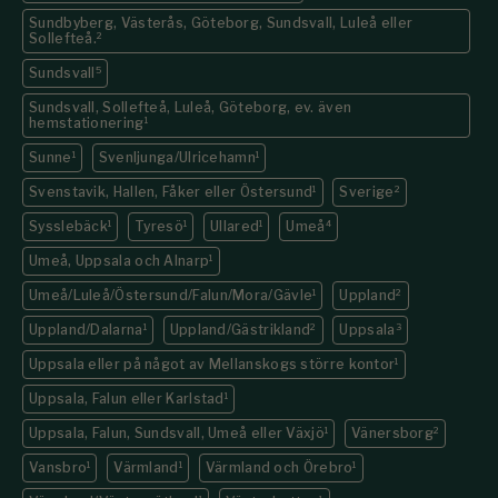
Sundbyberg, Västerås, Göteborg, Sundsvall, Luleå eller
Sollefteå.
2
Sundsvall
5
Sundsvall, Sollefteå, Luleå, Göteborg, ev. även
hemstationering
1
Sunne
1
Svenljunga/Ulricehamn
1
Svenstavik, Hallen, Fåker eller Östersund
1
Sverige
2
Sysslebäck
1
Tyresö
1
Ullared
1
Umeå
4
Umeå, Uppsala och Alnarp
1
Umeå/Luleå/Östersund/Falun/Mora/Gävle
1
Uppland
2
Uppland/Dalarna
1
Uppland/Gästrikland
2
Uppsala
3
Uppsala eller på något av Mellanskogs större kontor
1
Uppsala, Falun eller Karlstad
1
Uppsala, Falun, Sundsvall, Umeå eller Växjö
1
Vänersborg
2
Vansbro
1
Värmland
1
Värmland och Örebro
1