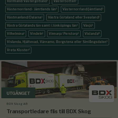
Värmland/Västergötland
1
Västerbotten
1
Västernorrland- Jämtlands län
1
Västernorrland/jämtland
1
Västmanland/Dalarna
1
Västra Götaland eller Svealand
1
Västra Götalands län samt i Jönköpings län
1
Växjö
1
Vilhelmina
1
Vindeln
1
Vinnarp/ Perstorp
1
Vislanda
6
Vislanda, Hjältevad, Värnamo, Borgstena eller Simlångsdalen
1
Vreta Kloster
1
UTGÅNGET
BDX Skog AB
Transportledare flis till BDX Skog