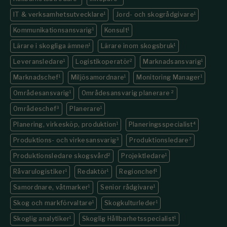
IT & verksamhetsutvecklare
1
Jord- och skogrådgivare
1
Kommunikations­ansvarig
1
Konsult
1
Lärare i skogliga ämnen
1
Lärare inom skogsbruk
1
Leveransledare
1
Logistikoperatör
2
Marknadsansvarig
1
Marknadschef
1
Miljösamordnare
1
Monitoring Manager
1
Områdesansvarig
1
Områdesansvarig planerare
2
Områdeschef
3
Planerare
1
Planering, virkesköp, produktion
1
Planeringsspecialist
4
Produktions- och virkesansvarig
3
Produktionsledare
7
Produktionsledare skogsvård
2
Projektledare
1
Råvarulogistiker
1
Redaktör
1
Regionchef
1
Samordnare, våtmarker
1
Senior rådgivare
1
Skog och markförvaltare
1
Skogkulturleder
1
Skoglig analytiker
1
Skoglig Hållbarhetsspecialist
1