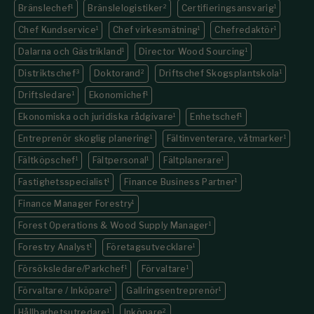
Bränslechef
1
Bränslelogistiker
2
Certifieringsansvarig
1
Chef Kundservice
1
Chef virkesmätning
1
Chefredaktör
1
Dalarna och Gästrikland
1
Director Wood Sourcing
1
Distriktschef
3
Doktorand
2
Driftschef Skogsplantskola
1
Driftsledare
1
Ekonomichef
1
Ekonomiska och juridiska rådgivare
1
Enhetschef
1
Entreprenör skoglig planering
1
Fältinventerare, våtmarker
1
Fältköpschef
1
Fältpersonal
1
Fältplanerare
1
Fastighets­specialist
1
Finance Business Partner
1
Finance Manager Forestry
1
Forest Operations & Wood Supply Manager
1
Forestry Analyst
1
Företagsutvecklare
1
Försöksledare/Parkchef
1
Förvaltare
1
Förvaltare / Inköpare
1
Gallringsentreprenör
1
Hållbarhetsutredare
1
Inköpare
2