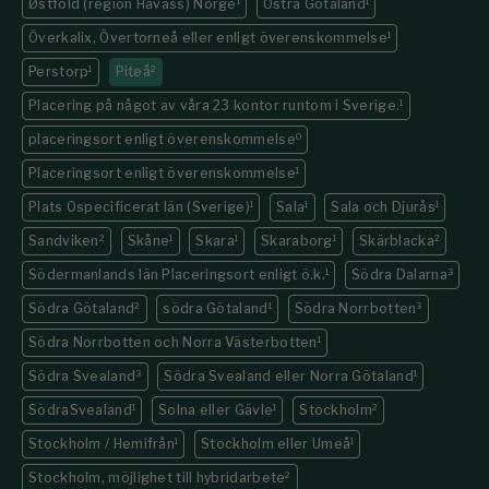
Østfold (region Havass) Norge
1
Östra Götaland
1
Överkalix, Övertorneå eller enligt överenskommelse
1
Perstorp
1
Piteå
2
Placering på något av våra 23 kontor runtom i Sverige.
1
placeringsort enligt överenskommelse
0
Placeringsort enligt överenskommelse
1
Plats Ospecificerat län (Sverige)
1
Sala
1
Sala och Djurås
1
Sandviken
2
Skåne
1
Skara
1
Skaraborg
1
Skärblacka
2
Södermanlands län Placeringsort enligt ö.k.
1
Södra Dalarna
3
Södra Götaland
2
södra Götaland
1
Södra Norrbotten
3
Södra Norrbotten och Norra Västerbotten
1
Södra Svealand
3
Södra Svealand eller Norra Götaland
1
SödraSvealand
1
Solna eller Gävle
1
Stockholm
2
Stockholm / Hemifrån
1
Stockholm eller Umeå
1
Stockholm, möjlighet till hybridarbete
2