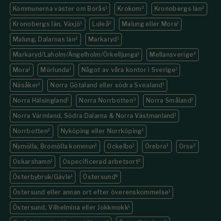
Kommunerna väster om Borås
1
Krokom
2
Kronobergs län
2
Kronobergs län, Växjö
1
Luleå
2
Malung eller Mora
1
Malung, Dalarnas län
2
Markaryd
1
Markaryd/Laholm/Ängelholm/Örkelljunga
1
Mellansverige
4
Mora
1
Mörlunda
1
Något av våra kontor i Sverige
1
Näsåker
1
Norra Götaland eller södra Svealand
1
Norra Hälsingland
1
Norra Norrbotten
3
Norra Småland
1
Norra Värmland, Södra Dalarna & Norra Västmanland
1
Norrbotten
2
Nyköping eller Norrköping
1
Nymölla, Bromölla kommun
1
Ockelbo
1
Örebro
1
Orsa
2
Oskarshamn
1
Ospecificerad arbetsort
2
Österbybruk/Gävle
1
Östersund
6
Östersund eller annan ort efter överenskommelse
1
Östersund, Vilhelmina eller Jokkmokk
1