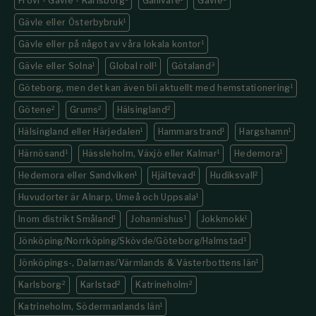
Frövi - Gävle - Karlsborg
Gällivare
Gävle
Gävle eller Österbybruk
1
Gävle eller på något av våra lokala kontor
1
Gävle eller Solna
1
Global roll
1
Götaland
3
Göteborg, men det kan även bli aktuellt med hemstationering
1
Götene
2
Grums
2
Hälsingland
2
Hälsingland eller Härjedalen
1
Hammarstrand
1
Hargshamn
1
Härnösand
1
Hässleholm, Växjö eller Kalmar
1
Hedemora
1
Hedemora eller Sandviken
1
Hjältevad
1
Hudiksvall
2
Huvudorter är Alnarp, Umeå och Uppsala
1
Inom distrikt Småland
1
Johannishus
1
Jokkmokk
1
Jönköping/Norrköping/Skövde/Göteborg/Halmstad
1
Jönköpings-, Dalarnas/Värmlands & Västerbottens län
1
Karlsborg
2
Karlstad
2
Katrineholm
2
Katrineholm, Södermanlands län
1