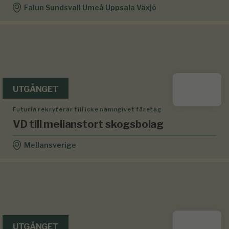
Falun Sundsvall Umeå Uppsala Växjö
UTGÅNGET
Futuria rekryterar till icke namngivet företag
VD till mellanstort skogsbolag
Mellansverige
UTGÅNGET