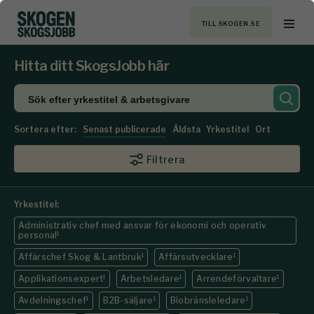
TILL SKOGEN.SE
Hitta ditt SkogsJobb här
Sortera efter:
Senast publicerade
Äldsta
Yrkestitel
Ort
Filtrera
Yrkestitel:
Administrativ chef med ansvar för ekonomi och operativ
personal
1
Affärschef Skog & Lantbruk
1
Affärsutvecklare
1
Applikationsexpert
1
Arbetsledare
1
Arrendeförvaltare
1
Avdelningschef
1
B2B-säljare
1
Biobränsleledare
1