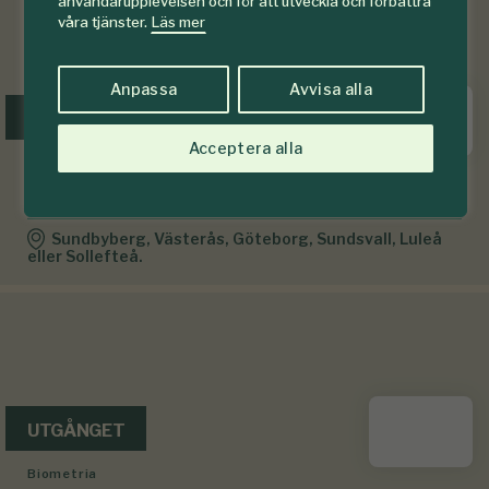
användarupplevelsen och för att utveckla och förbättra
våra tjänster.
Läs mer
Anpassa
Avvisa alla
UTGÅNGET
Acceptera alla
Svenska Kraftnät
Skoglig strateg
Sundbyberg, Västerås, Göteborg, Sundsvall, Luleå
eller Sollefteå.
UTGÅNGET
Biometria