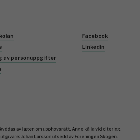
kolan
Facebook
s
Linkedin
g av personuppgifter
a
yddas av lagen om upphovsrätt. Ange källa vid citering.
 utgivare: Johan Larsson utsedd av Föreningen Skogen.