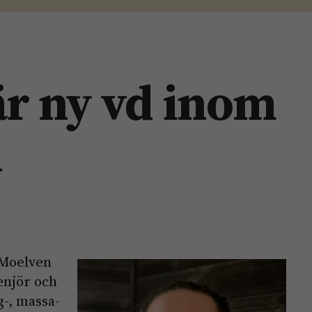
är ny vd inom
n
 Moelven
enjör och
g-, massa-