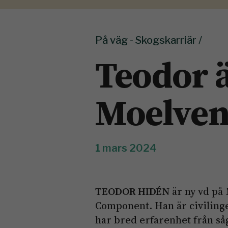
På väg - Skogskarriär /
Teodor 
Moelve
1 mars 2024
TEODOR HIDÉN
är ny vd på
Component. Han är civiling
har bred erfarenhet från så