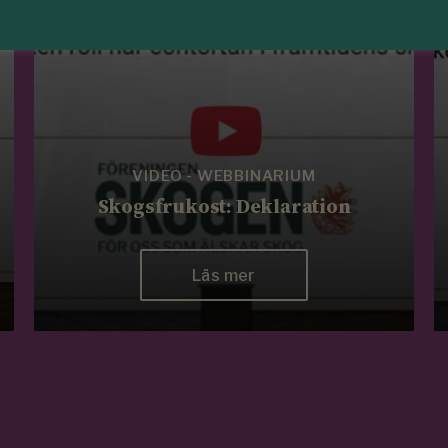
VIDEO - WEBBINARIUM
Skogsfrukost: Deklaration
Läs mer