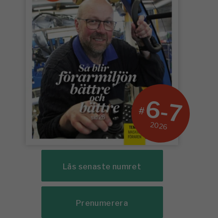
6-7
#
2026
Läs senaste numret
Prenumerera