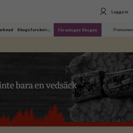
Logga in
arknad
Skogsforskning
Prenumer
Föreningen Skogen