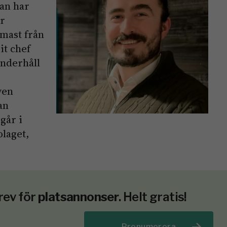
Han har
er
mast från
it chef
underhåll
ven
an
går i
olaget,
rev för
platsannonser
. Helt gratis!
Prenumerera