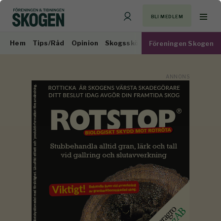
BLI MEDLEM
Hem
Tips/Råd
Opinion
Skogsskötsel
Virkesmarknad
Föreningen Skogen