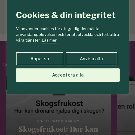
Cookies & din integritet
Vi använder cookies för att ge dig den bästa
användarupplevelsen och för att utveckla och förbättra
våra tjänster.
Läs mer
/
Tips & Råd
Anpassa
Avvisa alla
för skogens medlemmar
Acceptera alla
VIDEO - WEBBINARIUM
Skogsfrukost: Hur kan