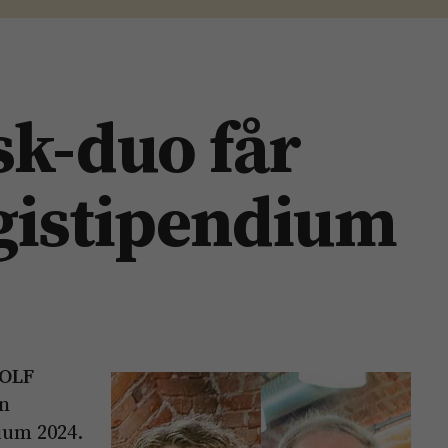
sk-duo får
gistipendium
OLF
an
ium 2024.