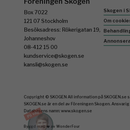
Föreningen Skogen
Skogen i S
Box 7022
121 07 Stockholm
Om cookie
Besöksadress: Rökerigatan 19,
Behandlin
Johanneshov
Annonser
08-412 15 00
kundservice@skogen.se
kansli@skogen.se
Copyright © SKOGEN All information på SKOGEN.se sk
SKOGEN.se är en del av Föreningen Skogen. Ansvarig
Databasens namn: www.skogen.se
På väg
Byggd med
av WonderFour