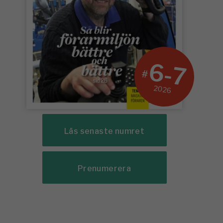
6-7
#
2026
Läs senaste numret
Prenumerera