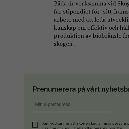
Båda är verksamma vid Skog
får stipendiet för ”sitt fram
arbete med att leda utveckl
kunskap om effektiv och hål
produktion av biobränsle fr
skogen”.
Prenumerera på vårt nyhetsb
Jag godkänner att Skogen lagrar mina personup
Läs mer om hur vi behandlar personuppgifter