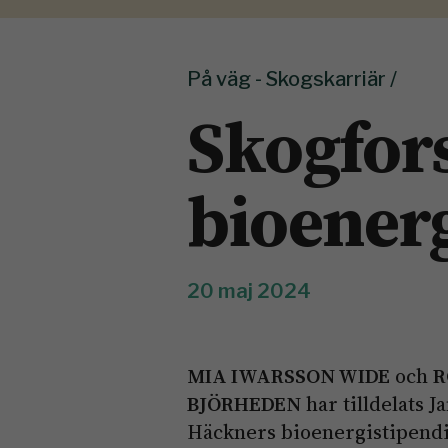
På väg - Skogskarriär /
Skogfor
bioener
20 maj 2024
MIA IWARSSON WIDE
och
R
BJÖRHEDEN
har tilldelats J
Häckners bioenergistipend