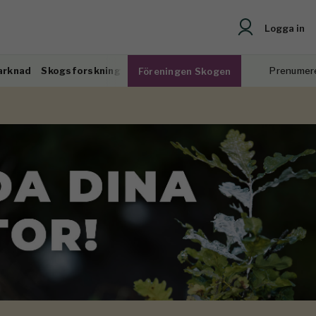
Logga in
arknad
Skogsforskning
Prenumer
Föreningen Skogen