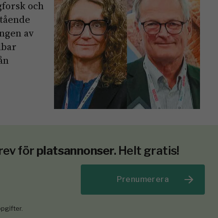
forsk och
stående
ingen av
lbar
ån
rev för
platsannonser
. Helt gratis!
Prenumerera
pgifter.