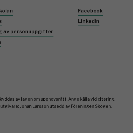
kolan
Facebook
s
Linkedin
g av personuppgifter
a
yddas av lagen om upphovsrätt. Ange källa vid citering.
 utgivare: Johan Larsson utsedd av Föreningen Skogen.