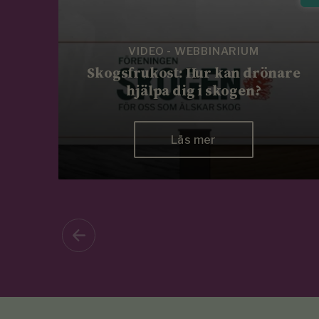
VIDEO - WEBBINARIUM
Skogsfrukost: Hur kan drönare
hjälpa dig i skogen?
Läs mer