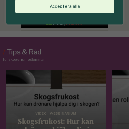
Acceptera alla
/
Tips & Råd
för skogens medlemmar
VIDEO - WEBBINARIUM
Skogsfrukost: Hur kan