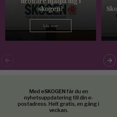
drönare hjälpa dig i
skogen?
Sko
Läs mer
Med
eSKOGEN
får du en
nyhetsuppdatering till din e-
postadress. Helt gratis, en gång i
veckan.