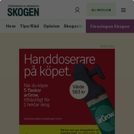
BLI MEDLEM
Hem
Tips/Råd
Opinion
Skogsskötsel
Virkesmarknad
Föreningen Skogen