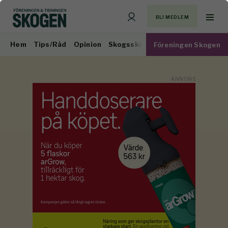
BLI MEDLEM
Hem
Tips/Råd
Opinion
Skogsskötsel
Virkesmarknad
Föreningen Skogen