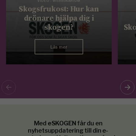
VIDEO - WEBBINARIUM
Skogsfrukost: Hur kan
drönare hjälpa dig i
skogen?
Sko
Läs mer
Med
eSKOGEN
får du en
nyhetsuppdatering till din e-