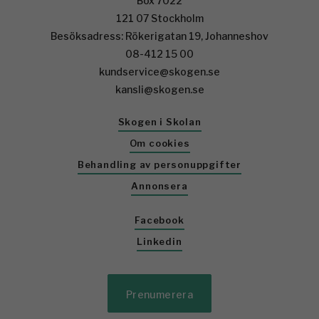
Box 7022
121 07 Stockholm
Besöksadress: Rökerigatan 19, Johanneshov
08-412 15 00
kundservice@skogen.se
kansli@skogen.se
Skogen i Skolan
Om cookies
Behandling av personuppgifter
Annonsera
Facebook
Linkedin
Prenumerera