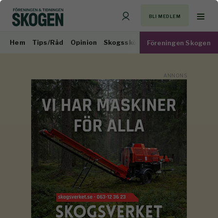
BLI MEDLEM
Hem
Tips/Råd
Opinion
Skogsskötsel
Virkesmarknad
Föreningen Skogen