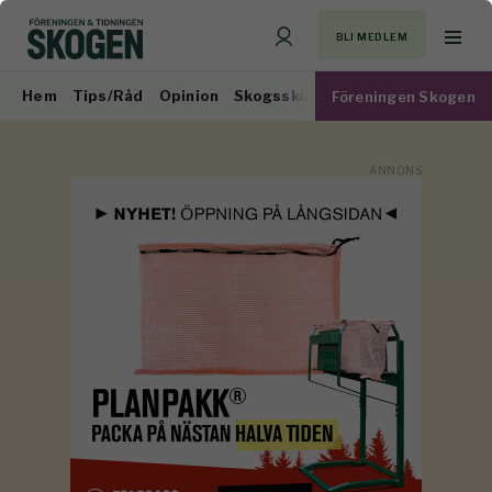
BLI MEDLEM
Hem
Tips/Råd
Opinion
Skogsskötsel
Virkesmarknad
Föreningen Skogen