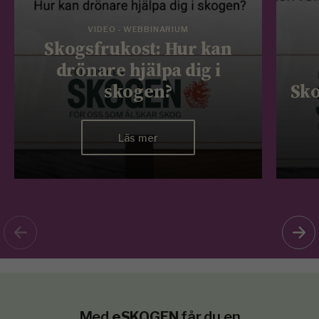
VIDEO - WEBBINARIUM
Skogsfrukost: Hur kan
drönare hjälpa dig i
skogen?
Sko
Läs mer
Med
eSKOGEN
får du en