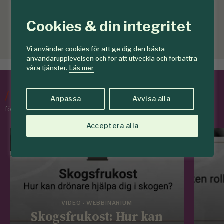
Cookies & din integritet
Vi använder cookies för att ge dig den bästa
användarupplevelsen och för att utveckla och förbättra
våra tjänster.
Läs mer
/
Tips & Råd
Anpassa
Avvisa alla
för skogens medlemmar
Acceptera alla
VIDEO - WEBBINARIUM
Skogsfrukost: Hur kan