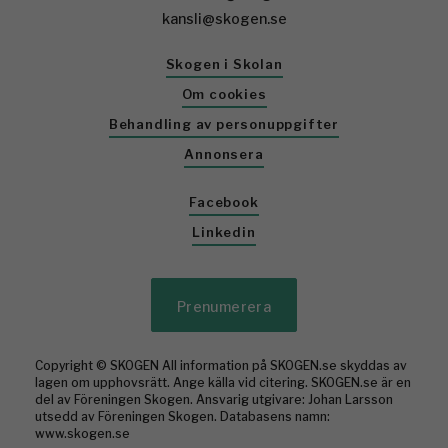
kansli@skogen.se
Skogen i Skolan
Om cookies
Behandling av personuppgifter
Annonsera
Facebook
Linkedin
Prenumerera
Copyright © SKOGEN All information på SKOGEN.se skyddas av
lagen om upphovsrätt. Ange källa vid citering. SKOGEN.se är en
del av Föreningen Skogen. Ansvarig utgivare: Johan Larsson
utsedd av Föreningen Skogen. Databasens namn:
På väg
www.skogen.se