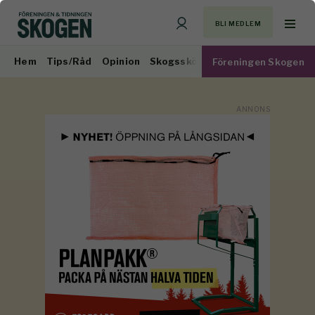
BLI MEDLEM
Hem
Tips/Råd
Opinion
Skogsskötsel
Virkesmarknad
Föreningen Skogen