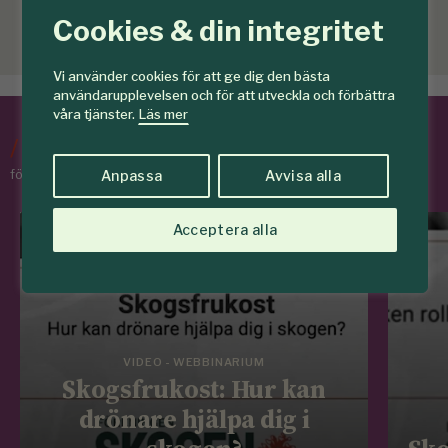
Cookies & din integritet
Vi använder cookies för att ge dig den bästa
användarupplevelsen och för att utveckla och förbättra
våra tjänster.
Läs mer
/
Tips & Råd
för skogens medlemmar
Anpassa
Avvisa alla
Acceptera alla
VIDEO - WEBBINARIUM
Skogsfrukost: Hur kan
drönare hjälpa dig i