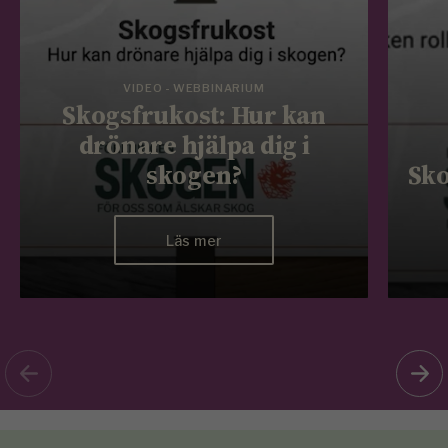
VIDEO - WEBBINARIUM
Skogsfrukost: Hur kan
drönare hjälpa dig i
skogen?
Sko
Läs mer