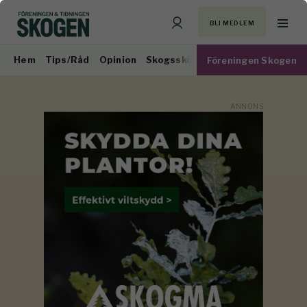
BLI MEDLEM
Hem
Tips/Råd
Opinion
Skogsskötsel
Virkesmarknad
Föreningen Skogen