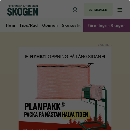
BLI MEDLEM
Hem
Tips/Råd
Opinion
Skogsskötsel
Virkesmarknad
Föreningen Skogen