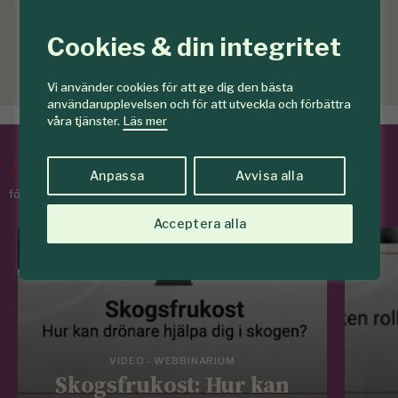
Cookies & din integritet
Vi använder cookies för att ge dig den bästa
användarupplevelsen och för att utveckla och förbättra
våra tjänster.
Läs mer
/
Tips & Råd
Anpassa
Avvisa alla
för skogens medlemmar
Acceptera alla
VIDEO - WEBBINARIUM
Skogsfrukost: Hur kan