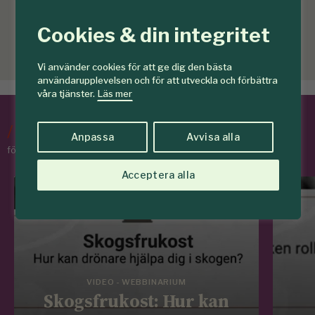
Cookies & din integritet
Vi använder cookies för att ge dig den bästa
användarupplevelsen och för att utveckla och förbättra
våra tjänster.
Läs mer
/
Tips & Råd
Anpassa
Avvisa alla
för skogens medlemmar
Acceptera alla
VIDEO - WEBBINARIUM
Skogsfrukost: Hur kan