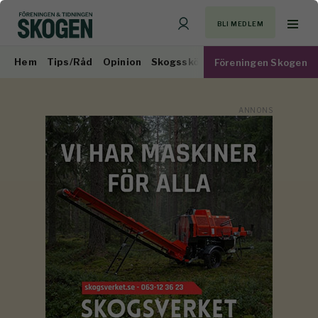
BLI MEDLEM
Hem
Tips/Råd
Opinion
Skogsskötsel
Virkesmarknad
Föreningen Skogen