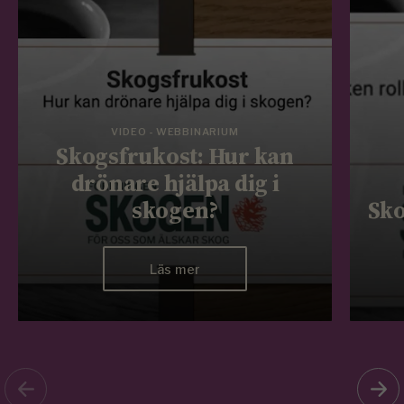
VIDEO - WEBBINARIUM
Skogsfrukost: Hur kan
drönare hjälpa dig i
skogen?
Sko
Läs mer