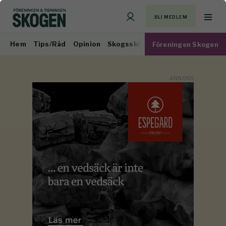
BLI MEDLEM
Hem
Tips/Råd
Opinion
Skogsskötsel
Virkesmarknad
Föreningen Skogen