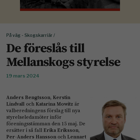
På väg - Skogskarriär /
De föreslås till
Mellanskogs styrelse
19 mars 2024
Anders Bengtsson
,
Kerstin
Lindvall
och
Katarina Mowitz
är
valberedningens förslag till nya
styrelseledamöter inför
föreningsstämman den 15 maj. De
ersätter i så fall
Erika Eriksson
,
Per-Anders Hansson
och
Lennart