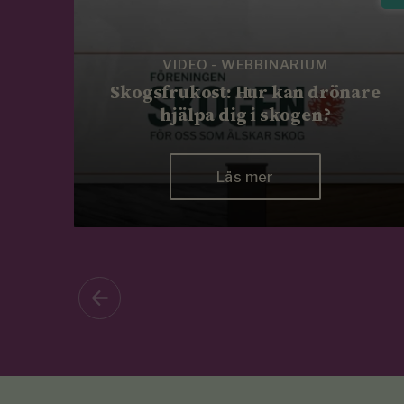
VIDEO - WEBBINARIUM
Skogsfrukost: Hur kan drönare
hjälpa dig i skogen?
Läs mer