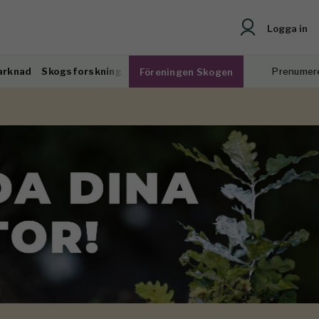
Logga in
arknad
Skogsforskning
Prenumer
Föreningen Skogen