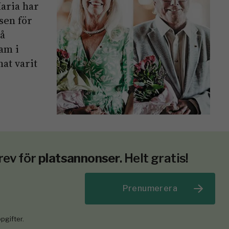
aria har
sen för
vå
am i
at varit
rev för
platsannonser
. Helt gratis!
Prenumerera
pgifter.