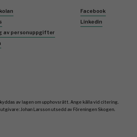
kolan
Facebook
s
Linkedin
g av personuppgifter
a
yddas av lagen om upphovsrätt. Ange källa vid citering.
 utgivare: Johan Larsson utsedd av Föreningen Skogen.