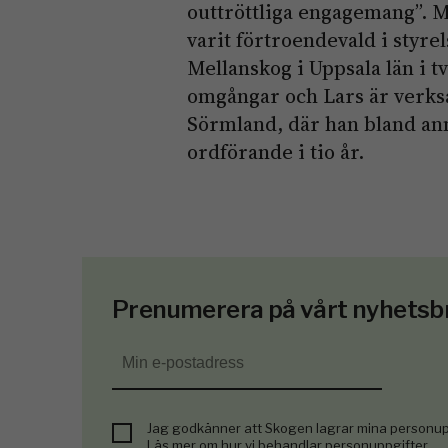
outtröttliga engagemang”. M
varit förtroendevald i styrel
Mellanskog i Uppsala län i t
omgångar och Lars är verks
Sörmland, där han bland ann
ordförande i tio år.
Prenumerera på vårt nyhetsb
Jag godkänner att Skogen lagrar mina personup
Läs mer om hur vi behandlar personuppgifter