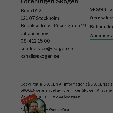
Föreningen Skogen
Skogen i S
Box 7022
121 07 Stockholm
Om cookie
Besöksadress: Rökerigatan 19,
Behandlin
Johanneshov
Annonser
08-412 15 00
kundservice@skogen.se
kansli@skogen.se
Copyright © SKOGEN All information på SKOGEN.se sk
SKOGEN.se är en del av Föreningen Skogen. Ansvarig
Databasens namn: www.skogen.se
På väg
Byggd med
av WonderFour