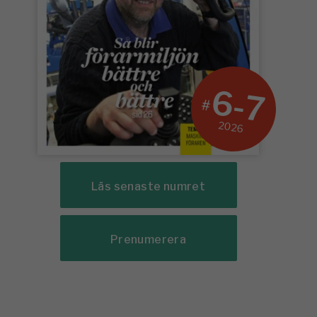
6-7
#
2026
Läs senaste numret
Prenumerera