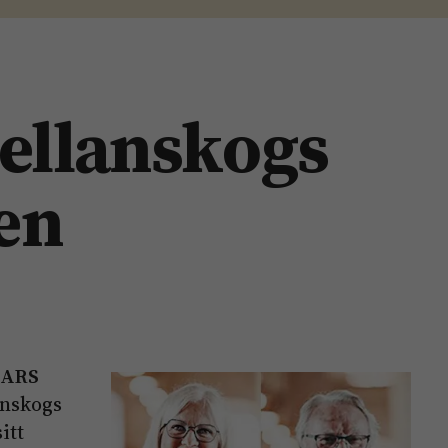
Mellanskogs
en
LARS
anskogs
itt