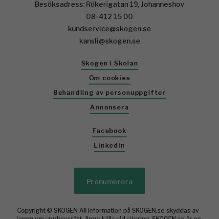
Besöksadress: Rökerigatan 19, Johanneshov
08-412 15 00
kundservice@skogen.se
kansli@skogen.se
Skogen i Skolan
Om cookies
Behandling av personuppgifter
Annonsera
Facebook
Linkedin
Prenumerera
Copyright © SKOGEN All information på SKOGEN.se skyddas av
lagen om upphovsrätt. Ange källa vid citering. SKOGEN.se är en