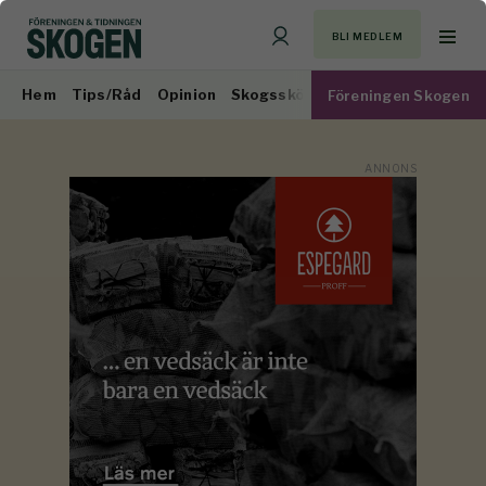
BLI MEDLEM
Hem
Tips/Råd
Opinion
Skogsskötsel
Virkesmarknad
Föreningen Skogen