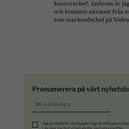
koncernchef. Andreas är jä
och kommer närmast från en
som marknadschef på Södr
Prenumerera på vårt nyhetsb
Jag godkänner att Skogen lagrar mina personup
Läs mer om hur vi behandlar personuppgifter