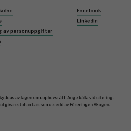
kolan
Facebook
s
Linkedin
g av personuppgifter
a
yddas av lagen om upphovsrätt. Ange källa vid citering.
 utgivare: Johan Larsson utsedd av Föreningen Skogen.