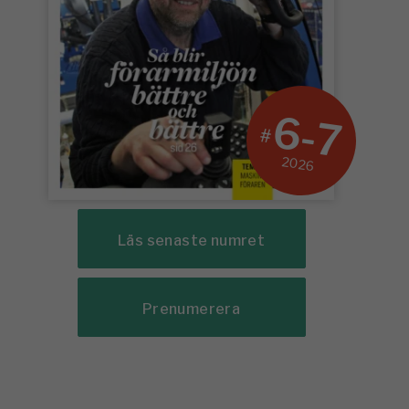
6-7
#
2026
Läs senaste numret
Prenumerera