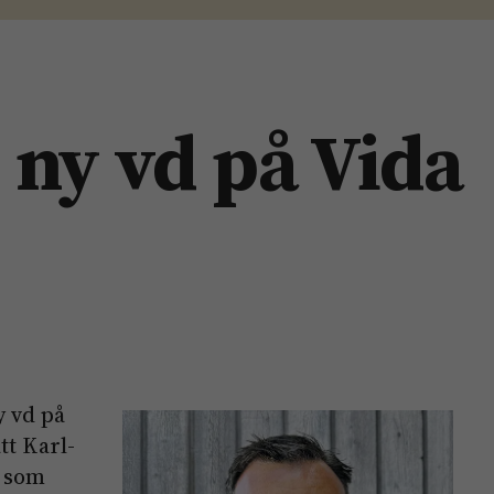
ny vd på Vida
y vd på
t Karl-
r som