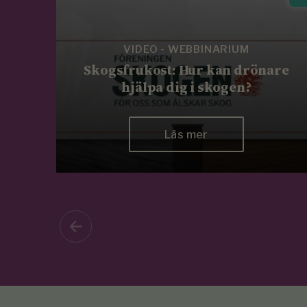
VIDEO - WEBBINARIUM
Skogsfrukost: Hur kan drönare
hjälpa dig i skogen?
Läs mer