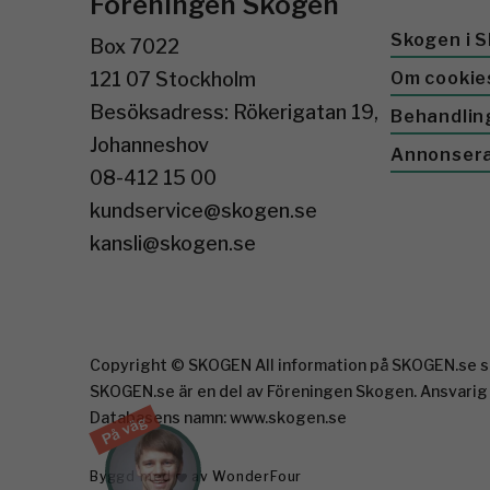
Föreningen Skogen
Skogen i S
Box 7022
121 07 Stockholm
Om cookie
Besöksadress: Rökerigatan 19,
Behandlin
Johanneshov
Annonser
08-412 15 00
kundservice@skogen.se
kansli@skogen.se
Copyright © SKOGEN All information på SKOGEN.se sk
SKOGEN.se är en del av Föreningen Skogen. Ansvarig
Databasens namn: www.skogen.se
På väg
Byggd med
av WonderFour