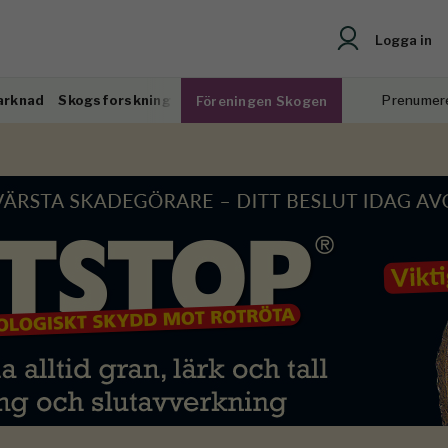
Logga in
arknad
Skogsforskning
Prenumer
Föreningen Skogen