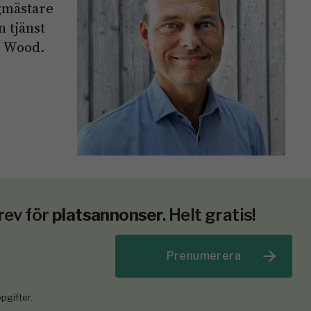
gmästare
 tjänst
a Wood.
rev för
platsannonser
. Helt gratis!
Prenumerera
pgifter.