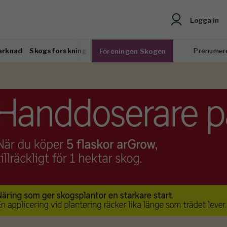
Logga in
arknad
Skogsforskning
Prenumer
Föreningen Skogen