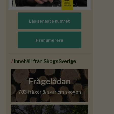
Läs senaste numret
Prenumerera
/
Innehåll från
SkogsSverige
Frågelådan
783 frågor & svar om skogen