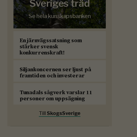
Sveriges träd
Se hela kunskapsbanken
En järnvägssatsning som
stärker svensk
konkurrenskraft!
Siljankoncernen ser ljust på
framtiden och investerar
Tunadals sågverk varslar 11
personer om uppsägning
Till
SkogsSverige