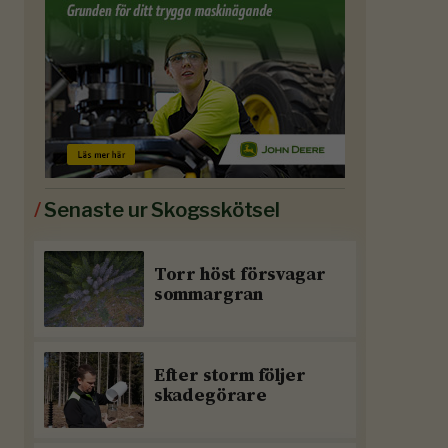
/
Senaste ur Skogsskötsel
Torr höst försvagar
sommargran
Efter storm följer
skadegörare