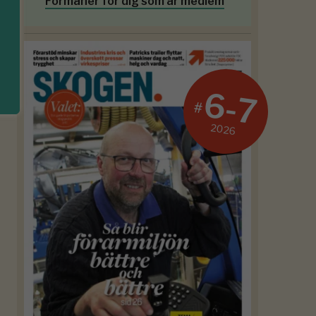
Förmåner för dig som är medlem
6-7
#
2026