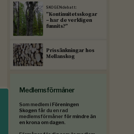
SKOGENdebatt:
”Kontinuitetsskogar
– har de verkligen
funnits?”
Prissänkningar hos
Mellanskog
Medlemsförmåner
Som medlem i
Föreningen
Skogen
får du en rad
medlemsförmåner
för mindre än
en krona om dagen
.