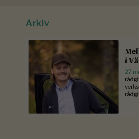
Arkiv
Mel
i V
27 m
rådgi
verks
rådgi