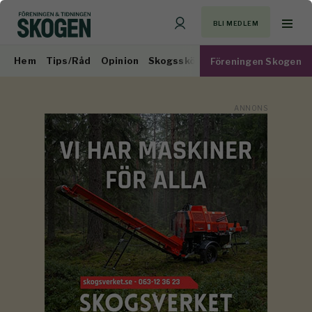
BLI MEDLEM
Hem
Tips/Råd
Opinion
Skogsskötsel
Virkesmarknad
Föreningen Skogen