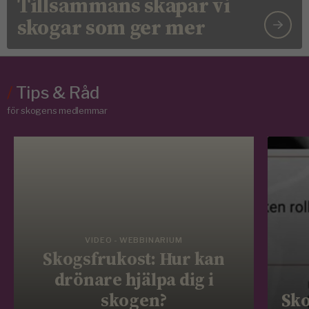
Tillsammans skapar vi
skogar som ger mer
/
Tips & Råd
för skogens medlemmar
VIDEO - WEBBINARIUM
Skogsfrukost: Hur kan
drönare hjälpa dig i
skogen?
Sko