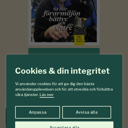
Läs senaste numret
Cookies & din integritet
Prenumerera
Vi använder cookies för att ge dig den bästa
användarupplevelsen och för att utveckla och förbättra
våra tjänster.
Läs mer
/
Innehåll från
SkogsSverige
Anpassa
Avvisa alla
Frågelådan
Acceptera alla