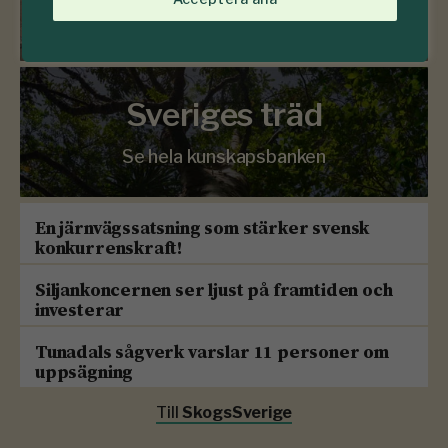
783 frågor & svar om skogen
Sveriges träd
Se hela kunskapsbanken
En järnvägssatsning som stärker svensk
konkurrenskraft!
Siljankoncernen ser ljust på framtiden och
investerar
Tunadals sågverk varslar 11 personer om
uppsägning
Till
SkogsSverige