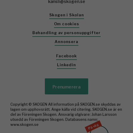
kansli@skogen.se
Skogen i Skolan
Om cookies
Behandling av personuppgifter
Annonsera
Facebook
Linkedin
Prenumerera
Copyright © SKOGEN All information på SKOGEN.se skyddas av
lagen om upphovsrätt. Ange källa vid citering. SKOGEN.se är en
del av Föreningen Skogen. Ansvarig utgivare: Johan Larsson
utsedd av Föreningen Skogen. Databasens namn:
På väg
www.skogen.se