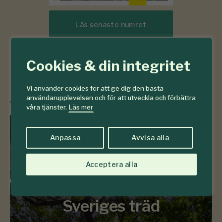
Läs senaste numret
Prenumerera
Cookies & din integritet
Vi använder cookies för att ge dig den bästa
användarupplevelsen och för att utveckla och förbättra
/
Innehåll från
SkogsSverige
våra tjänster.
Läs mer
Frågelådan
Anpassa
Avvisa alla
783 frågor & svar om skogen
Acceptera alla
Sveriges träd