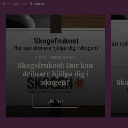
för skogens medlemmar
VIDEO - WEBBINARIUM
Skogsfrukost: Hur kan
drönare hjälpa dig i
skogen?
Sko
Läs mer