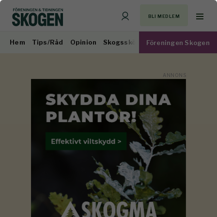
BLI MEDLEM
Hem
Tips/Råd
Opinion
Skogsskötsel
Virkesmarknad
Föreningen Skogen