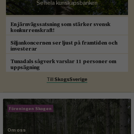
Se hela kunskapsbanken
En järnvägssatsning som stärker svensk
konkurrenskraft!
Siljankoncernen ser ljust på framtiden och
investerar
Tunadals sågverk varslar 11 personer om
uppsägning
Till
SkogsSverige
Föreningen Skogen
Om oss