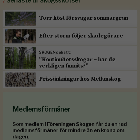
/
Senaste ur Skogsskötsel
Torr höst försvagar sommargran
Efter storm följer skadegörare
SKOGENdebatt:
”Kontinuitetsskogar – har de
verkligen funnits?”
Prissänkningar hos Mellanskog
Medlemsförmåner
Som medlem i
Föreningen Skogen
får du en rad
medlemsförmåner
för mindre än en krona om
dagen
.